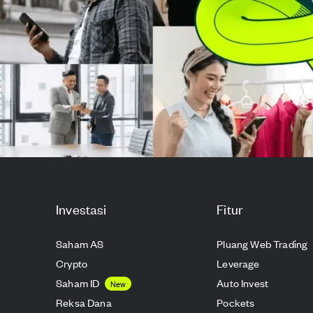
Investasi
Fitur
Saham AS
Pluang Web Trading
Crypto
Leverage
Saham ID
Auto Invest
New
Reksa Dana
Pockets