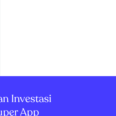
an Investasi
uper App