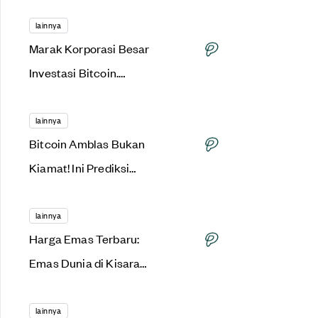
Kinerja Saham AS?
lainnya
Marak Korporasi Besar
Investasi Bitcoin.
Bagaimana dengan
Ethereum?
lainnya
Bitcoin Amblas Bukan
Kiamat! Ini Prediksi
Harga Bitcoin Naik
Selanjutnya!
lainnya
Harga Emas Terbaru:
Emas Dunia di Kisaran
Rp.932.750
lainnya