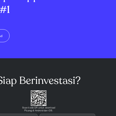
#1
ad
Siap Berinvestasi?
Scan kode QR untuk download
Pluang di Android dan iOS.