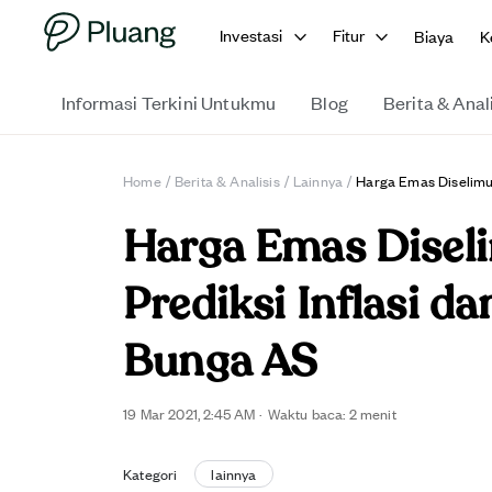
Investasi
Fitur
Biaya
K
Informasi Terkini Untukmu
Blog
Berita & Anal
Home
/
Berita & Analisis
/
Lainnya
/
Harga Emas Diselimu
Harga Emas Disel
Prediksi Inflasi d
Bunga AS
19 Mar 2021, 2:45 AM
·
Waktu baca: 2 menit
Kategori
lainnya