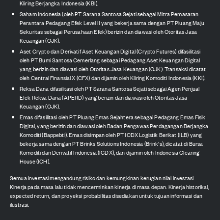
Kliring Berjangka Indonesia (KBI).
Saham Indonesia (oleh PT Sarana Santosa Sejati sebagai Mitra Pemasaran
Perantara Pedagang Efek Level II yang bekerja sama dengan PT Pluang Maju
Sekuritas sebagai Perusahaan Efek) berizin dan diawasi oleh Otoritas Jasa
Keuangan (OJK).
Aset Crypto dan Derivatif Aset Keuangan Digital (Crypto Futures) difasilitasi
oleh PT Bumi Santosa Cemerlang sebagai Pedagang Aset Keuangan Digital
yang berizin dan diawasi oleh Otoritas Jasa Keuangan (OJK). Transaksi dicatat
oleh Central Finansial X (CFX) dan dijamin oleh Kliring Komoditi Indonesia (KKI).
Reksa Dana difasilitasi oleh PT Sarana Santosa Sejati sebagai Agen Penjual
Efek Reksa Dana (APERD) yang berizin dan diawasi oleh Otoritas Jasa
Keuangan (OJK).
Emas difasilitasi oleh PT Pluang Emas Sejahtera sebagai Pedagang Emas Fisik
Digital, yang berizin dan diawasi oleh Badan Pengawas Perdagangan Berjangka
Komoditi (Bappebti). Emas disimpan oleh PT ICDX Logistik Berikat (ILB) yang
bekerja sama dengan PT Brinks Solutions Indonesia (Brink's), dicatat di Bursa
Komoditi dan Derivatif Indonesia (ICDX), dan dijamin oleh Indonesia Clearing
House (ICH).
Semua investasi mengandung risiko dan kemungkinan kerugian nilai investasi.
Kinerja pada masa lalu tidak mencerminkan kinerja di masa depan. Kinerja historikal,
expected return, dan proyeksi probabilitas disediakan untuk tujuan informasi dan
ilustrasi.