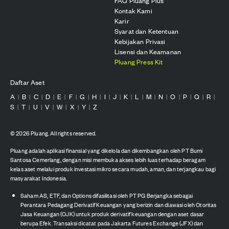
FAQ Pluang Plus
Kontak Kami
Karir
Syarat dan Ketentuan
Kebijakan Privasi
Lisensi dan Keamanan
Pluang Press Kit
Daftar Aset
A
B
C
D
E
F
G
H
I
J
K
L
M
N
O
P
Q
R
|
|
|
|
|
|
|
|
|
|
|
|
|
|
|
|
|
|
S
T
U
V
W
X
Y
Z
|
|
|
|
|
|
|
©
2026
Pluang. All rights reserved.
Pluang adalah aplikasi finansial yang dikelola dan dikembangkan oleh PT Bumi
Santosa Cemerlang, dengan misi membuka akses lebih luas terhadap beragam
kelas aset melalui produk investasi mikro secara mudah, aman, dan terjangkau bagi
masyarakat Indonesia.
Saham AS, ETF, dan Options difasilitasi oleh PT PG Berjangka sebagai
Perantara Pedagang Derivatif Keuangan yang berizin dan diawasi oleh Otoritas
Jasa Keuangan (OJK) untuk produk derivatif keuangan dengan aset dasar
berupa Efek. Transaksi dicatat pada Jakarta Futures Exchange (JFX) dan