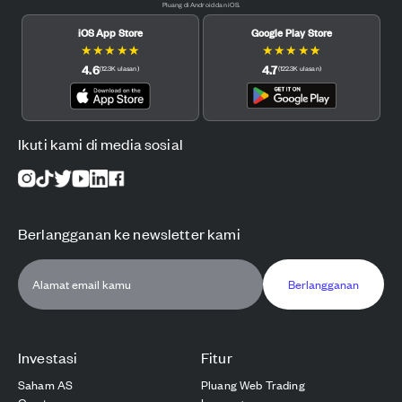
Pluang di Android dan iOS.
iOS App Store
Google Play Store
★
★
★
★
★
★
★
★
★
★
4.6
4.7
(
12.3K
ulasan
)
(
122.3K
ulasan
)
Ikuti kami di media sosial
Berlangganan ke newsletter kami
Berlangganan
Investasi
Fitur
Saham AS
Pluang Web Trading