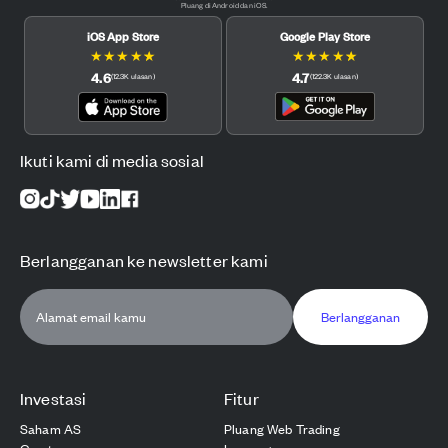
Pluang di Android dan iOS.
iOS App Store
Google Play Store
★
★
★
★
★
★
★
★
★
★
4.6
4.7
(
12.3K
ulasan
)
(
122.3K
ulasan
)
Ikuti kami di media sosial
Berlangganan ke newsletter kami
Berlangganan
Investasi
Fitur
Saham AS
Pluang Web Trading