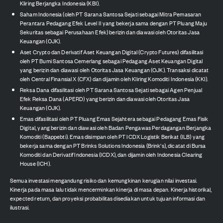
Kliring Berjangka Indonesia (KBI).
Saham Indonesia (oleh PT Sarana Santosa Sejati sebagai Mitra Pemasaran
Perantara Pedagang Efek Level II yang bekerja sama dengan PT Pluang Maju
Sekuritas sebagai Perusahaan Efek) berizin dan diawasi oleh Otoritas Jasa
Keuangan (OJK).
Aset Crypto dan Derivatif Aset Keuangan Digital (Crypto Futures) difasilitasi
oleh PT Bumi Santosa Cemerlang sebagai Pedagang Aset Keuangan Digital
yang berizin dan diawasi oleh Otoritas Jasa Keuangan (OJK). Transaksi dicatat
oleh Central Finansial X (CFX) dan dijamin oleh Kliring Komoditi Indonesia (KKI).
Reksa Dana difasilitasi oleh PT Sarana Santosa Sejati sebagai Agen Penjual
Efek Reksa Dana (APERD) yang berizin dan diawasi oleh Otoritas Jasa
Keuangan (OJK).
Emas difasilitasi oleh PT Pluang Emas Sejahtera sebagai Pedagang Emas Fisik
Digital, yang berizin dan diawasi oleh Badan Pengawas Perdagangan Berjangka
Komoditi (Bappebti). Emas disimpan oleh PT ICDX Logistik Berikat (ILB) yang
bekerja sama dengan PT Brinks Solutions Indonesia (Brink's), dicatat di Bursa
Komoditi dan Derivatif Indonesia (ICDX), dan dijamin oleh Indonesia Clearing
House (ICH).
Semua investasi mengandung risiko dan kemungkinan kerugian nilai investasi.
Kinerja pada masa lalu tidak mencerminkan kinerja di masa depan. Kinerja historikal,
expected return, dan proyeksi probabilitas disediakan untuk tujuan informasi dan
ilustrasi.