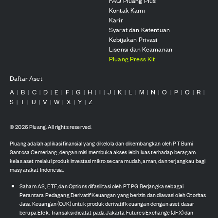
FAQ Pluang Plus
Kontak Kami
Karir
Syarat dan Ketentuan
Kebijakan Privasi
Lisensi dan Keamanan
Pluang Press Kit
Daftar Aset
A
B
C
D
E
F
G
H
I
J
K
L
M
N
O
P
Q
R
|
|
|
|
|
|
|
|
|
|
|
|
|
|
|
|
|
|
S
T
U
V
W
X
Y
Z
|
|
|
|
|
|
|
©
2026
Pluang. All rights reserved.
Pluang adalah aplikasi finansial yang dikelola dan dikembangkan oleh PT Bumi
Santosa Cemerlang, dengan misi membuka akses lebih luas terhadap beragam
kelas aset melalui produk investasi mikro secara mudah, aman, dan terjangkau bagi
masyarakat Indonesia.
Saham AS, ETF, dan Options difasilitasi oleh PT PG Berjangka sebagai
Perantara Pedagang Derivatif Keuangan yang berizin dan diawasi oleh Otoritas
Jasa Keuangan (OJK) untuk produk derivatif keuangan dengan aset dasar
berupa Efek. Transaksi dicatat pada Jakarta Futures Exchange (JFX) dan