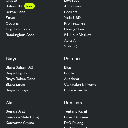
Crypto
Leverage
Saham ID
Auto Invest
New
Reksa Dana
Pockets
Emas
Yield USD
Options
Pro Features
Crypto Futures
Pluang Cuan
Bandingkan Aset
24-Hour Market
Aura Ai
Staking
Biaya
Pelajari
Biaya Saham AS
Blog
Biaya Crypto
Berita
Biaya Reksa Dana
Akademi
Biaya Emas
Campaign & Promo
Biaya Lainnya
Umpan Berita
Alat
Bantuan
Semua Alat
Tentang Kami
Konversi Mata Uang
Pusat Bantuan
Konverter Crypto
FAQ Pluang