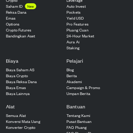
Crypto
Leverage
Saham ID
Auto Invest
New
Reksa Dana
Pockets
Emas
Yield USD
Options
Pro Features
Crypto Futures
Pluang Cuan
Bandingkan Aset
24-Hour Market
Aura Ai
Staking
Biaya
Pelajari
Biaya Saham AS
Blog
Biaya Crypto
Berita
Biaya Reksa Dana
Akademi
Biaya Emas
Campaign & Promo
Biaya Lainnya
Umpan Berita
Alat
Bantuan
Semua Alat
Tentang Kami
Konversi Mata Uang
Pusat Bantuan
Konverter Crypto
FAQ Pluang