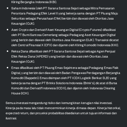
Kliring Berjangka Indonesia (KBI).
Saham Indonesia (oleh PT Sarana Santosa Sejati sebagai Mitra Pemasaran
Perantara Pedagang Efek Level II yang bekerja sama dengan PT Pluang Maju
Sekuritas sebagai Perusahaan Efek) berizin dan diawasi oleh Otoritas Jasa
Keuangan (OJK).
Aset Crypto dan Derivatif Aset Keuangan Digital (Crypto Futures) difasilitasi
oleh PT Bumi Santosa Cemerlang sebagai Pedagang Aset Keuangan Digital
yang berizin dan diawasi oleh Otoritas Jasa Keuangan (OJK). Transaksi dicatat
oleh Central Finansial X (CFX) dan dijamin oleh Kliring Komoditi Indonesia (KKI).
Reksa Dana difasilitasi oleh PT Sarana Santosa Sejati sebagai Agen Penjual
Efek Reksa Dana (APERD) yang berizin dan diawasi oleh Otoritas Jasa
Keuangan (OJK).
Emas difasilitasi oleh PT Pluang Emas Sejahtera sebagai Pedagang Emas Fisik
Digital, yang berizin dan diawasi oleh Badan Pengawas Perdagangan Berjangka
Komoditi (Bappebti). Emas disimpan oleh PT ICDX Logistik Berikat (ILB) yang
bekerja sama dengan PT Brinks Solutions Indonesia (Brink's), dicatat di Bursa
Komoditi dan Derivatif Indonesia (ICDX), dan dijamin oleh Indonesia Clearing
House (ICH).
Semua investasi mengandung risiko dan kemungkinan kerugian nilai investasi.
Kinerja pada masa lalu tidak mencerminkan kinerja di masa depan. Kinerja historikal,
expected return, dan proyeksi probabilitas disediakan untuk tujuan informasi dan
ilustrasi.