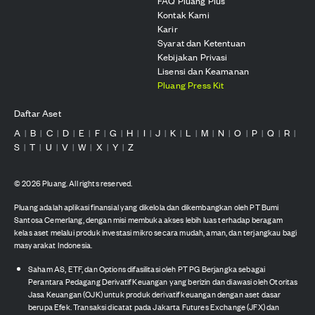
FAQ Pluang Plus
Kontak Kami
Karir
Syarat dan Ketentuan
Kebijakan Privasi
Lisensi dan Keamanan
Pluang Press Kit
Daftar Aset
A
B
C
D
E
F
G
H
I
J
K
L
M
N
O
P
Q
R
|
|
|
|
|
|
|
|
|
|
|
|
|
|
|
|
|
|
S
T
U
V
W
X
Y
Z
|
|
|
|
|
|
|
©
2026
Pluang. All rights reserved.
Pluang adalah aplikasi finansial yang dikelola dan dikembangkan oleh PT Bumi
Santosa Cemerlang, dengan misi membuka akses lebih luas terhadap beragam
kelas aset melalui produk investasi mikro secara mudah, aman, dan terjangkau bagi
masyarakat Indonesia.
Saham AS, ETF, dan Options difasilitasi oleh PT PG Berjangka sebagai
Perantara Pedagang Derivatif Keuangan yang berizin dan diawasi oleh Otoritas
Jasa Keuangan (OJK) untuk produk derivatif keuangan dengan aset dasar
berupa Efek. Transaksi dicatat pada Jakarta Futures Exchange (JFX) dan