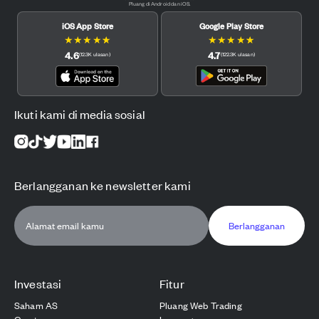
Pluang di Android dan iOS.
iOS App Store
Google Play Store
★
★
★
★
★
★
★
★
★
★
4.6
4.7
(
12.3K
ulasan
)
(
122.3K
ulasan
)
Ikuti kami di media sosial
Berlangganan ke newsletter kami
Berlangganan
Investasi
Fitur
Saham AS
Pluang Web Trading