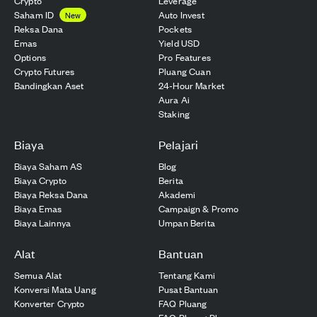
Crypto
Leverage
Saham ID
Auto Invest
New
Reksa Dana
Pockets
Emas
Yield USD
Options
Pro Features
Crypto Futures
Pluang Cuan
Bandingkan Aset
24-Hour Market
Aura Ai
Staking
Biaya
Pelajari
Biaya Saham AS
Blog
Biaya Crypto
Berita
Biaya Reksa Dana
Akademi
Biaya Emas
Campaign & Promo
Biaya Lainnya
Umpan Berita
Alat
Bantuan
Semua Alat
Tentang Kami
Konversi Mata Uang
Pusat Bantuan
Konverter Crypto
FAQ Pluang