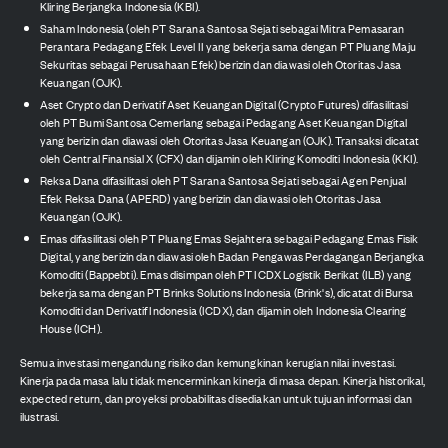
Kliring Berjangka Indonesia (KBI).
Saham Indonesia (oleh PT Sarana Santosa Sejati sebagai Mitra Pemasaran
Perantara Pedagang Efek Level II yang bekerja sama dengan PT Pluang Maju
Sekuritas sebagai Perusahaan Efek) berizin dan diawasi oleh Otoritas Jasa
Keuangan (OJK).
Aset Crypto dan Derivatif Aset Keuangan Digital (Crypto Futures) difasilitasi
oleh PT Bumi Santosa Cemerlang sebagai Pedagang Aset Keuangan Digital
yang berizin dan diawasi oleh Otoritas Jasa Keuangan (OJK). Transaksi dicatat
oleh Central Finansial X (CFX) dan dijamin oleh Kliring Komoditi Indonesia (KKI).
Reksa Dana difasilitasi oleh PT Sarana Santosa Sejati sebagai Agen Penjual
Efek Reksa Dana (APERD) yang berizin dan diawasi oleh Otoritas Jasa
Keuangan (OJK).
Emas difasilitasi oleh PT Pluang Emas Sejahtera sebagai Pedagang Emas Fisik
Digital, yang berizin dan diawasi oleh Badan Pengawas Perdagangan Berjangka
Komoditi (Bappebti). Emas disimpan oleh PT ICDX Logistik Berikat (ILB) yang
bekerja sama dengan PT Brinks Solutions Indonesia (Brink's), dicatat di Bursa
Komoditi dan Derivatif Indonesia (ICDX), dan dijamin oleh Indonesia Clearing
House (ICH).
Semua investasi mengandung risiko dan kemungkinan kerugian nilai investasi.
Kinerja pada masa lalu tidak mencerminkan kinerja di masa depan. Kinerja historikal,
expected return, dan proyeksi probabilitas disediakan untuk tujuan informasi dan
ilustrasi.