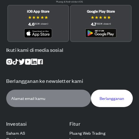
Pluang di Android dan iOS.
iOS App Store
Google Play Store
★
★
★
★
★
★
★
★
★
★
4.6
4.7
(
12.3K
ulasan
)
(
122.1K
ulasan
)
Ikuti kami di media sosial
Berlangganan ke newsletter kami
Berlangganan
Investasi
Fitur
Saham AS
Pluang Web Trading