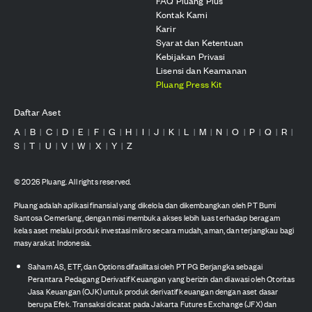
FAQ Pluang Plus
Kontak Kami
Karir
Syarat dan Ketentuan
Kebijakan Privasi
Lisensi dan Keamanan
Pluang Press Kit
Daftar Aset
A
B
C
D
E
F
G
H
I
J
K
L
M
N
O
P
Q
R
|
|
|
|
|
|
|
|
|
|
|
|
|
|
|
|
|
|
S
T
U
V
W
X
Y
Z
|
|
|
|
|
|
|
©
2026
Pluang. All rights reserved.
Pluang adalah aplikasi finansial yang dikelola dan dikembangkan oleh PT Bumi
Santosa Cemerlang, dengan misi membuka akses lebih luas terhadap beragam
kelas aset melalui produk investasi mikro secara mudah, aman, dan terjangkau bagi
masyarakat Indonesia.
Saham AS, ETF, dan Options difasilitasi oleh PT PG Berjangka sebagai
Perantara Pedagang Derivatif Keuangan yang berizin dan diawasi oleh Otoritas
Jasa Keuangan (OJK) untuk produk derivatif keuangan dengan aset dasar
berupa Efek. Transaksi dicatat pada Jakarta Futures Exchange (JFX) dan