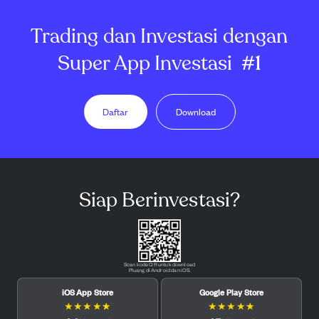
Trading dan Investasi dengan
Super App Investasi
#1
Daftar
Download
Siap Berinvestasi?
Scan kode QR untuk download
Pluang di Android dan iOS.
iOS App Store
Google Play Store
★
★
★
★
★
★
★
★
★
★