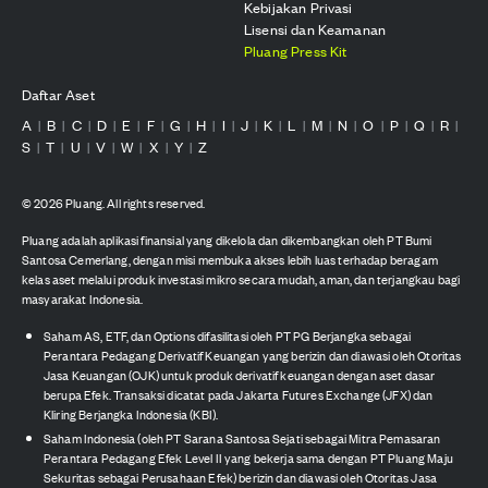
Kebijakan Privasi
Lisensi dan Keamanan
Pluang Press Kit
Daftar Aset
A
B
C
D
E
F
G
H
I
J
K
L
M
N
O
P
Q
R
|
|
|
|
|
|
|
|
|
|
|
|
|
|
|
|
|
|
S
T
U
V
W
X
Y
Z
|
|
|
|
|
|
|
©
2026
Pluang. All rights reserved.
Pluang adalah aplikasi finansial yang dikelola dan dikembangkan oleh PT Bumi
Santosa Cemerlang, dengan misi membuka akses lebih luas terhadap beragam
kelas aset melalui produk investasi mikro secara mudah, aman, dan terjangkau bagi
masyarakat Indonesia.
Saham AS, ETF, dan Options difasilitasi oleh PT PG Berjangka sebagai
Perantara Pedagang Derivatif Keuangan yang berizin dan diawasi oleh Otoritas
Jasa Keuangan (OJK) untuk produk derivatif keuangan dengan aset dasar
berupa Efek. Transaksi dicatat pada Jakarta Futures Exchange (JFX) dan
Kliring Berjangka Indonesia (KBI).
Saham Indonesia (oleh PT Sarana Santosa Sejati sebagai Mitra Pemasaran
Perantara Pedagang Efek Level II yang bekerja sama dengan PT Pluang Maju
Sekuritas sebagai Perusahaan Efek) berizin dan diawasi oleh Otoritas Jasa