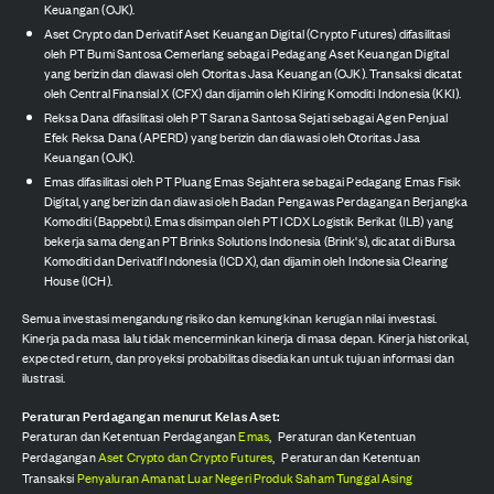
Keuangan (OJK).
Aset Crypto dan Derivatif Aset Keuangan Digital (Crypto Futures) difasilitasi
oleh PT Bumi Santosa Cemerlang sebagai Pedagang Aset Keuangan Digital
yang berizin dan diawasi oleh Otoritas Jasa Keuangan (OJK). Transaksi dicatat
oleh Central Finansial X (CFX) dan dijamin oleh Kliring Komoditi Indonesia (KKI).
Reksa Dana difasilitasi oleh PT Sarana Santosa Sejati sebagai Agen Penjual
Efek Reksa Dana (APERD) yang berizin dan diawasi oleh Otoritas Jasa
Keuangan (OJK).
Emas difasilitasi oleh PT Pluang Emas Sejahtera sebagai Pedagang Emas Fisik
Digital, yang berizin dan diawasi oleh Badan Pengawas Perdagangan Berjangka
Komoditi (Bappebti). Emas disimpan oleh PT ICDX Logistik Berikat (ILB) yang
bekerja sama dengan PT Brinks Solutions Indonesia (Brink's), dicatat di Bursa
Komoditi dan Derivatif Indonesia (ICDX), dan dijamin oleh Indonesia Clearing
House (ICH).
Semua investasi mengandung risiko dan kemungkinan kerugian nilai investasi.
Kinerja pada masa lalu tidak mencerminkan kinerja di masa depan. Kinerja historikal,
expected return, dan proyeksi probabilitas disediakan untuk tujuan informasi dan
ilustrasi.
Peraturan Perdagangan menurut Kelas Aset:
Peraturan dan Ketentuan Perdagangan
Emas
,
Peraturan dan Ketentuan
Perdagangan
Aset Crypto dan Crypto Futures
,
Peraturan dan Ketentuan
Transaksi
Penyaluran Amanat Luar Negeri Produk Saham Tunggal Asing