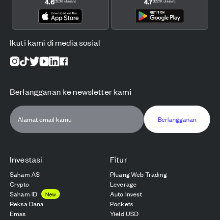
4.6
4.7
(
12.3K
ulasan
)
(
122.1K
ulasan
)
Ikuti kami di media sosial
Berlangganan ke newsletter kami
Berlangganan
Investasi
Fitur
Saham AS
Pluang Web Trading
Crypto
Leverage
Saham ID
Auto Invest
New
Reksa Dana
Pockets
Emas
Yield USD