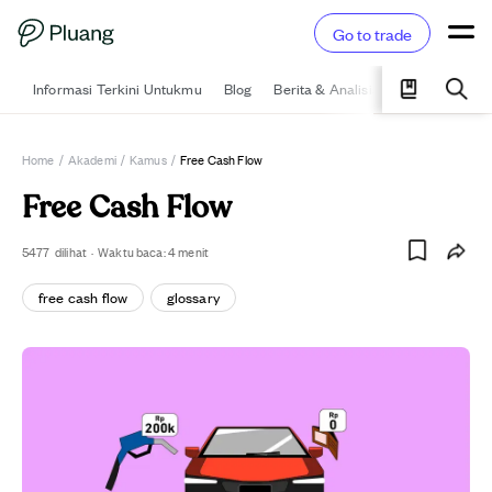
Go to trade
Informasi Terkini Untukmu
Blog
Berita & Analisis
Pelajari
Ka
Home
/
Akademi
/
Kamus
/
Free Cash Flow
Free Cash Flow
5477
dilihat
·
Waktu baca:
4
menit
free cash flow
glossary