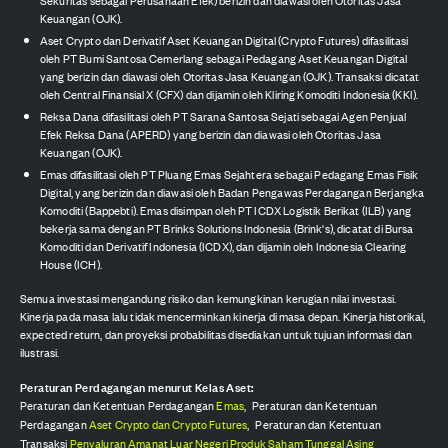
Keuangan (OJK).
Aset Crypto dan Derivatif Aset Keuangan Digital (Crypto Futures) difasilitasi
oleh PT Bumi Santosa Cemerlang sebagai Pedagang Aset Keuangan Digital
yang berizin dan diawasi oleh Otoritas Jasa Keuangan (OJK). Transaksi dicatat
oleh Central Finansial X (CFX) dan dijamin oleh Kliring Komoditi Indonesia (KKI).
Reksa Dana difasilitasi oleh PT Sarana Santosa Sejati sebagai Agen Penjual
Efek Reksa Dana (APERD) yang berizin dan diawasi oleh Otoritas Jasa
Keuangan (OJK).
Emas difasilitasi oleh PT Pluang Emas Sejahtera sebagai Pedagang Emas Fisik
Digital, yang berizin dan diawasi oleh Badan Pengawas Perdagangan Berjangka
Komoditi (Bappebti). Emas disimpan oleh PT ICDX Logistik Berikat (ILB) yang
bekerja sama dengan PT Brinks Solutions Indonesia (Brink's), dicatat di Bursa
Komoditi dan Derivatif Indonesia (ICDX), dan dijamin oleh Indonesia Clearing
House (ICH).
Semua investasi mengandung risiko dan kemungkinan kerugian nilai investasi.
Kinerja pada masa lalu tidak mencerminkan kinerja di masa depan. Kinerja historikal,
expected return, dan proyeksi probabilitas disediakan untuk tujuan informasi dan
ilustrasi.
Peraturan Perdagangan menurut Kelas Aset:
Peraturan dan Ketentuan Perdagangan
Emas
,
Peraturan dan Ketentuan
Perdagangan
Aset Crypto dan Crypto Futures
,
Peraturan dan Ketentuan
Transaksi
Penyaluran Amanat Luar Negeri Produk Saham Tunggal Asing