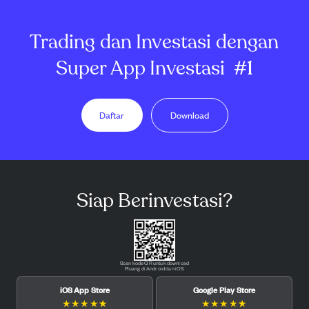
Trading dan Investasi dengan
Super App Investasi
#1
Daftar
Download
Siap Berinvestasi?
Scan kode QR untuk download
Pluang di Android dan iOS.
iOS App Store
Google Play Store
★
★
★
★
★
★
★
★
★
★