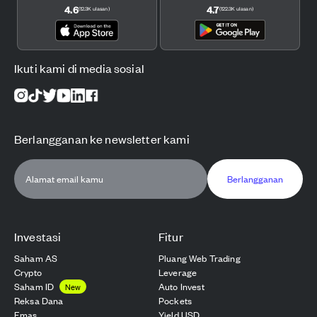
4.6
4.7
(
12.3K
ulasan
)
(
122.3K
ulasan
)
Ikuti kami di media sosial
Berlangganan ke newsletter kami
Berlangganan
Investasi
Fitur
Saham AS
Pluang Web Trading
Crypto
Leverage
Saham ID
Auto Invest
New
Reksa Dana
Pockets
Emas
Yield USD