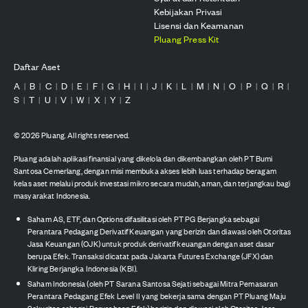
Kebijakan Privasi
Lisensi dan Keamanan
Pluang Press Kit
Daftar Aset
A
B
C
D
E
F
G
H
I
J
K
L
M
N
O
P
Q
R
|
|
|
|
|
|
|
|
|
|
|
|
|
|
|
|
|
|
S
T
U
V
W
X
Y
Z
|
|
|
|
|
|
|
©
2026
Pluang. All rights reserved.
Pluang adalah aplikasi finansial yang dikelola dan dikembangkan oleh PT Bumi
Santosa Cemerlang, dengan misi membuka akses lebih luas terhadap beragam
kelas aset melalui produk investasi mikro secara mudah, aman, dan terjangkau bagi
masyarakat Indonesia.
Saham AS, ETF, dan Options difasilitasi oleh PT PG Berjangka sebagai
Perantara Pedagang Derivatif Keuangan yang berizin dan diawasi oleh Otoritas
Jasa Keuangan (OJK) untuk produk derivatif keuangan dengan aset dasar
berupa Efek. Transaksi dicatat pada Jakarta Futures Exchange (JFX) dan
Kliring Berjangka Indonesia (KBI).
Saham Indonesia (oleh PT Sarana Santosa Sejati sebagai Mitra Pemasaran
Perantara Pedagang Efek Level II yang bekerja sama dengan PT Pluang Maju
Sekuritas sebagai Perusahaan Efek) berizin dan diawasi oleh Otoritas Jasa