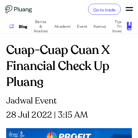
Go to trade
Berita
Tips &
Blog
&
Akademi
Event
Kamus
Trik
P
Analisis
Investasi
Cuap-Cuap Cuan X
Financial Check Up
Pluang
Jadwal Event
28 Jul 2022 | 3:15 AM