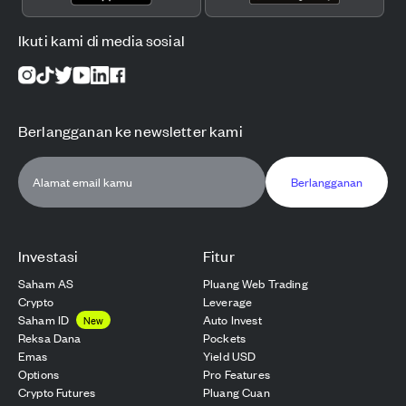
Ikuti kami di media sosial
Berlangganan ke newsletter kami
Berlangganan
Investasi
Fitur
Saham AS
Pluang Web Trading
Crypto
Leverage
Saham ID
Auto Invest
New
Reksa Dana
Pockets
Emas
Yield USD
Options
Pro Features
Crypto Futures
Pluang Cuan