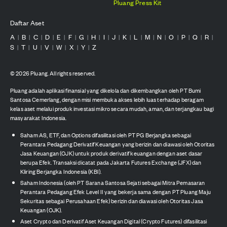
Pluang Press Kit
Daftar Aset
A
B
C
D
E
F
G
H
I
J
K
L
M
N
O
P
Q
R
|
|
|
|
|
|
|
|
|
|
|
|
|
|
|
|
|
|
S
T
U
V
W
X
Y
Z
|
|
|
|
|
|
|
©
2026
Pluang. All rights reserved.
Pluang adalah aplikasi finansial yang dikelola dan dikembangkan oleh PT Bumi
Santosa Cemerlang, dengan misi membuka akses lebih luas terhadap beragam
kelas aset melalui produk investasi mikro secara mudah, aman, dan terjangkau bagi
masyarakat Indonesia.
Saham AS, ETF, dan Options difasilitasi oleh PT PG Berjangka sebagai
Perantara Pedagang Derivatif Keuangan yang berizin dan diawasi oleh Otoritas
Jasa Keuangan (OJK) untuk produk derivatif keuangan dengan aset dasar
berupa Efek. Transaksi dicatat pada Jakarta Futures Exchange (JFX) dan
Kliring Berjangka Indonesia (KBI).
Saham Indonesia (oleh PT Sarana Santosa Sejati sebagai Mitra Pemasaran
Perantara Pedagang Efek Level II yang bekerja sama dengan PT Pluang Maju
Sekuritas sebagai Perusahaan Efek) berizin dan diawasi oleh Otoritas Jasa
Keuangan (OJK).
Aset Crypto dan Derivatif Aset Keuangan Digital (Crypto Futures) difasilitasi