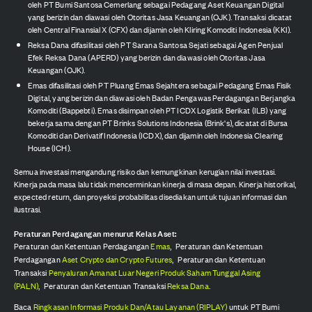
oleh PT Bumi Santosa Cemerlang sebagai Pedagang Aset Keuangan Digital
yang berizin dan diawasi oleh Otoritas Jasa Keuangan (OJK). Transaksi dicatat
oleh Central Finansial X (CFX) dan dijamin oleh Kliring Komoditi Indonesia (KKI).
Reksa Dana difasilitasi oleh PT Sarana Santosa Sejati sebagai Agen Penjual
Efek Reksa Dana (APERD) yang berizin dan diawasi oleh Otoritas Jasa
Keuangan (OJK).
Emas difasilitasi oleh PT Pluang Emas Sejahtera sebagai Pedagang Emas Fisik
Digital, yang berizin dan diawasi oleh Badan Pengawas Perdagangan Berjangka
Komoditi (Bappebti). Emas disimpan oleh PT ICDX Logistik Berikat (ILB) yang
bekerja sama dengan PT Brinks Solutions Indonesia (Brink's), dicatat di Bursa
Komoditi dan Derivatif Indonesia (ICDX), dan dijamin oleh Indonesia Clearing
House (ICH).
Semua investasi mengandung risiko dan kemungkinan kerugian nilai investasi.
Kinerja pada masa lalu tidak mencerminkan kinerja di masa depan. Kinerja historikal,
expected return, dan proyeksi probabilitas disediakan untuk tujuan informasi dan
ilustrasi.
Peraturan Perdagangan menurut Kelas Aset:
Peraturan dan Ketentuan Perdagangan
Emas
,
Peraturan dan Ketentuan
Perdagangan
Aset Crypto dan Crypto Futures
,
Peraturan dan Ketentuan
Transaksi
Penyaluran Amanat Luar Negeri Produk Saham Tunggal Asing
(PALN)
,
Peraturan dan Ketentuan Transaksi
Reksa Dana
.
Baca
Ringkasan Informasi Produk Dan/Atau Layanan (RIPLAY)
untuk PT Bumi