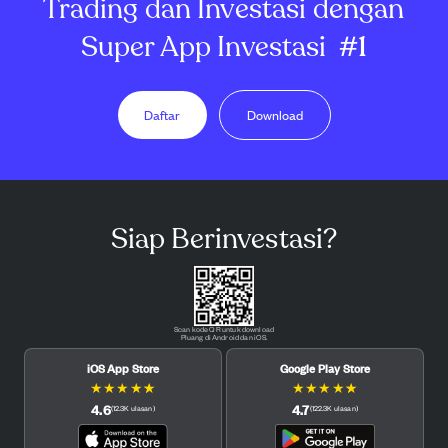
Trading dan Investasi dengan
Super App Investasi
#1
Daftar
Download
Siap Berinvestasi?
Scan kode QR untuk download
Pluang di Android dan iOS.
iOS App Store
Google Play Store
★
★
★
★
★
★
★
★
★
★
4.6
4.7
(
12.3K
ulasan
)
(
122.3K
ulasan
)