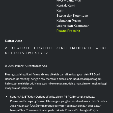
FAQ Pluang Plus
Kontak Kami
Karir
Syarat dan Ketentuan
Kebijakan Privasi
Lisensi dan Keamanan
Pluang Press Kit
Daftar Aset
A
B
C
D
E
F
G
H
I
J
K
L
M
N
O
P
Q
R
|
|
|
|
|
|
|
|
|
|
|
|
|
|
|
|
|
|
S
T
U
V
W
X
Y
Z
|
|
|
|
|
|
|
©
2026
Pluang. All rights reserved.
Pluang adalah aplikasi finansial yang dikelola dan dikembangkan oleh PT Bumi
Santosa Cemerlang, dengan misi membuka akses lebih luas terhadap beragam
kelas aset melalui produk investasi mikro secara mudah, aman, dan terjangkau bagi
masyarakat Indonesia.
Saham AS, ETF, dan Options difasilitasi oleh PT PG Berjangka sebagai
Perantara Pedagang Derivatif Keuangan yang berizin dan diawasi oleh Otoritas
Jasa Keuangan (OJK) untuk produk derivatif keuangan dengan aset dasar
berupa Efek. Transaksi dicatat pada Jakarta Futures Exchange (JFX) dan