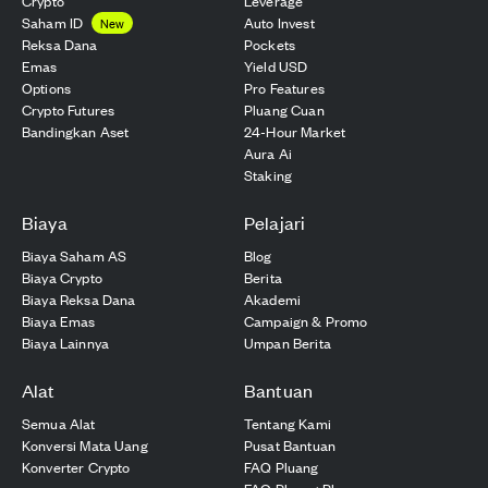
Crypto
Leverage
Saham ID
Auto Invest
New
Reksa Dana
Pockets
Emas
Yield USD
Options
Pro Features
Crypto Futures
Pluang Cuan
Bandingkan Aset
24-Hour Market
Aura Ai
Staking
Biaya
Pelajari
Biaya Saham AS
Blog
Biaya Crypto
Berita
Biaya Reksa Dana
Akademi
Biaya Emas
Campaign & Promo
Biaya Lainnya
Umpan Berita
Alat
Bantuan
Semua Alat
Tentang Kami
Konversi Mata Uang
Pusat Bantuan
Konverter Crypto
FAQ Pluang