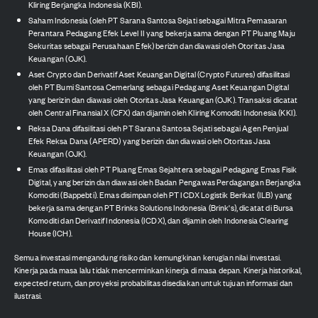
Kliring Berjangka Indonesia (KBI).
Saham Indonesia (oleh PT Sarana Santosa Sejati sebagai Mitra Pemasaran
Perantara Pedagang Efek Level II yang bekerja sama dengan PT Pluang Maju
Sekuritas sebagai Perusahaan Efek) berizin dan diawasi oleh Otoritas Jasa
Keuangan (OJK).
Aset Crypto dan Derivatif Aset Keuangan Digital (Crypto Futures) difasilitasi
oleh PT Bumi Santosa Cemerlang sebagai Pedagang Aset Keuangan Digital
yang berizin dan diawasi oleh Otoritas Jasa Keuangan (OJK). Transaksi dicatat
oleh Central Finansial X (CFX) dan dijamin oleh Kliring Komoditi Indonesia (KKI).
Reksa Dana difasilitasi oleh PT Sarana Santosa Sejati sebagai Agen Penjual
Efek Reksa Dana (APERD) yang berizin dan diawasi oleh Otoritas Jasa
Keuangan (OJK).
Emas difasilitasi oleh PT Pluang Emas Sejahtera sebagai Pedagang Emas Fisik
Digital, yang berizin dan diawasi oleh Badan Pengawas Perdagangan Berjangka
Komoditi (Bappebti). Emas disimpan oleh PT ICDX Logistik Berikat (ILB) yang
bekerja sama dengan PT Brinks Solutions Indonesia (Brink's), dicatat di Bursa
Komoditi dan Derivatif Indonesia (ICDX), dan dijamin oleh Indonesia Clearing
House (ICH).
Semua investasi mengandung risiko dan kemungkinan kerugian nilai investasi.
Kinerja pada masa lalu tidak mencerminkan kinerja di masa depan. Kinerja historikal,
expected return, dan proyeksi probabilitas disediakan untuk tujuan informasi dan
ilustrasi.