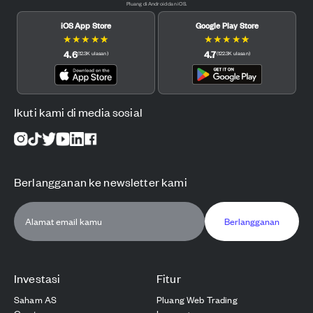
Pluang di Android dan iOS.
iOS App Store
Google Play Store
★
★
★
★
★
★
★
★
★
★
4.6
4.7
(
12.3K
ulasan
)
(
122.3K
ulasan
)
Ikuti kami di media sosial
Berlangganan ke newsletter kami
Berlangganan
Investasi
Fitur
Saham AS
Pluang Web Trading