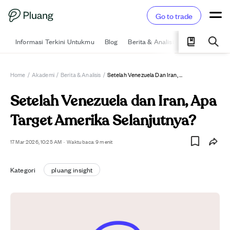
Go to trade
Informasi Terkini Untukmu
Blog
Berita & Analisis
Pelajari
Ka
Home
/
Akademi
/
Berita & Analisis
/
Setelah Venezuela Dan Iran, Apa Target Amerika Selanjutnya?
Setelah Venezuela dan Iran, Apa
Target Amerika Selanjutnya?
17 Mar 2026, 10:25 AM
·
Waktu baca: 9 menit
Kategori
pluang insight