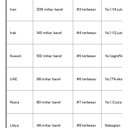
Iran
209 miliar barel
#3 terbesar
Ya (~1.4 juta 
Irak
145 miliar barel
#4 terbesar
Ya (~1.2 juta 
Kuwait
102 miliar barel
#5 terbesar
Ya (signifikan
UAE
98 miliar barel
#6 terbesar
Ya (7% ekspor
Rusia
80 miliar barel
#7 terbesar
Ya (~2 juta bp
Libya
48 miliar barel
#8 terbesar
Sebagian