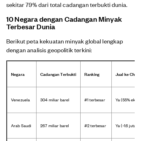
sekitar 79% dari total cadangan terbukti dunia.
10 Negara dengan Cadangan Minyak
Terbesar Dunia
Berikut peta kekuatan minyak global lengkap
dengan analisis geopolitik terkini:
Negara
Cadangan Terbukti
Ranking
Jual ke China
Venezuela
304 miliar barel
#1 terbesar
Ya (55% ekspo
Arab Saudi
267 miliar barel
#2 terbesar
Ya (~1.6 juta 