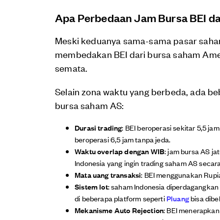
Apa Perbedaan Jam Bursa BEI d
Meski keduanya sama-sama pasar saham
membedakan BEI dari bursa saham Ameri
semata.
Selain zona waktu yang berbeda, ada b
bursa saham AS:
Durasi trading
: BEI beroperasi sekitar 5,5 ja
beroperasi 6,5 jam tanpa jeda.
Waktu overlap dengan WIB
: jam bursa AS ja
Indonesia yang ingin trading saham AS secar
Mata uang transaksi
: BEI menggunakan Rupi
Sistem lot
: saham Indonesia diperdagangkan 
di beberapa platform seperti
Pluang
bisa dibel
Mekanisme Auto Rejection
: BEI menerapka