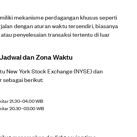
 memiliki mekanisme perdagangan khusus seperti
rjalan dengan aturan waktu tersendiri, biasanya
tau penyelesaian transaksi tertentu di luar
 Jadwal dan Zona Waktu
itu New York Stock Exchange (NYSE) dan
 sebagai berikut:
ekitar 21.30–04.00 WIB
ekitar 20.30–03.00 WIB
rikat menerapkan daylight saving time,