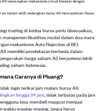
sa AS menerapkan mekanisme circuit breaker dengan
0-an saham aktif, sedangkan bursa AS mencatatkan ribuan
gi trading di kedua bursa perlu disesuaikan,
an manajemen likuiditas modal dalam dua mata
engan mekanisme Auto Rejection di BEI,
 AS memiliki pendekatan berbeda dalam
a pergerakan harga saham AS berpotensi lebih
nding saham Indonesia.
imana Caranya di
Pluang
?
tidak ingin terikat jam malam bursa AS:
dingkan hingga 24 jam
, tidak terbatas pada jam
 pengguna bisa membeli maupun menjual
n waktu masing-masing, tanpa harus