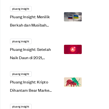
Menggonggong
Lantang di 2022. Apa
pluang insight
Pluang Insight: Menilik
Alasannya?
Berkah dan Musibah
dari Tensi Rusia-
Ukraina
pluang insight
Pluang Insight: Setelah
Naik Daun di 2021,
AVAX Siap Meroket
Lagi Tahun Ini?
pluang insight
Pluang Insight: Kripto
Dihantam Bear Market,
Saat Tepat Gunakan
Dollar Cost Averaging?
pluang insight