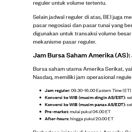
reguler untuk volume tertentu.
Selain jadwal reguler di atas, BEI juga
pasar negosiasi dan pasar tunai yang be
digunakan untuk transaksi volume besar a
mekanisme pasar reguler.
Jam Bursa Saham Amerika (AS):
Bursa saham utama Amerika Serikat, ya
Nasdaq, memiliki jam operasional reguler
Jam reguler
: 09.30–16.00 Eastern Time (ET)
Konversi ke WIB (musim dingin AS/EST)
: s
Konversi ke WIB (musim panas AS/EDT)
: s
Pre-market
: mulai pukul 04.00 ET
After-hours
: hingga pukul 20.00 ET
Perbedaan ini terjadi karena Amerika Se