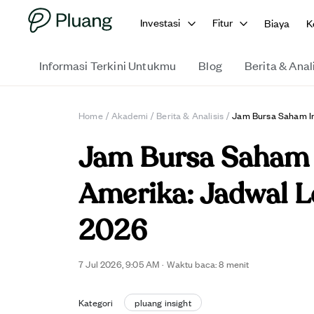
Investasi
Fitur
Biaya
K
Informasi Terkini Untukmu
Blog
Berita & Anal
Home
/
Akademi
/
Berita & Analisis
/
Jam Bursa Saham In
Jam Bursa Saham 
Amerika: Jadwal L
2026
7 Jul 2026, 9:05 AM
·
Waktu baca: 8 menit
Kategori
pluang insight