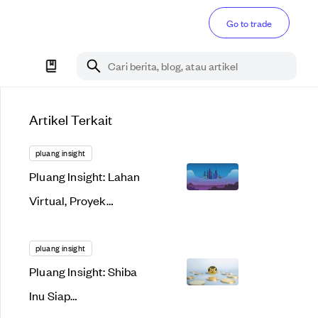
Go to trade
Cari berita, blog, atau artikel
Artikel Terkait
pluang insight
Pluang Insight: Lahan
Virtual, Proyek
Menggiurkan atau
Bakal Gagal Total?
pluang insight
Pluang Insight: Shiba
Inu Siap