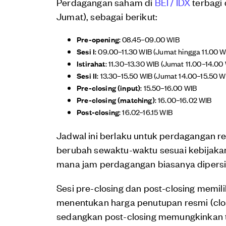
Perdagangan saham di
BEI / IDX
terbagi 
Jumat), sebagai berikut:
Pre-opening
: 08.45–09.00 WIB
Sesi I
: 09.00–11.30 WIB (Jumat hingga 11.00 W
Istirahat
: 11.30–13.30 WIB (Jumat 11.00–14.00
Sesi II
: 13.30–15.50 WIB (Jumat 14.00–15.50 W
Pre-closing (input)
: 15.50–16.00 WIB
Pre-closing (matching)
: 16.00–16.02 WIB
Post-closing
: 16.02–16.15 WIB
Jadwal ini berlaku untuk perdagangan re
berubah sewaktu-waktu sesuai kebijakan
mana jam perdagangan biasanya dipersi
Sesi pre-closing dan post-closing memili
menentukan harga penutupan resmi (clo
sedangkan post-closing memungkinkan t