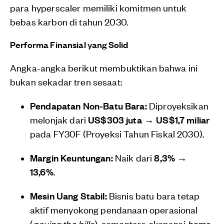
para hyperscaler memiliki komitmen untuk
bebas karbon di tahun 2030.
Performa Finansial yang Solid
Angka-angka berikut membuktikan bahwa ini
bukan sekadar tren sesaat:
Pendapatan Non-Batu Bara:
Diproyeksikan
melonjak dari
US
$303 juta → US$
1,7 miliar
pada FY30F (Proyeksi Tahun Fiskal 2030).
Margin Keuntungan:
Naik dari
8,3% →
13,6%
.
Mesin Uang Stabil:
Bisnis batu bara tetap
aktif menyokong pendanaan operasional
(
paying the bills
), sementara ekspansi
home