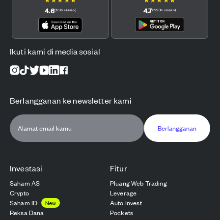
4.6
4.7
(
12.3K
ulasan
)
(
122.3K
ulasan
)
Ikuti kami di media sosial
Berlangganan ke newsletter kami
Berlangganan
Investasi
Fitur
Saham AS
Pluang Web Trading
Crypto
Leverage
Saham ID
Auto Invest
New
Reksa Dana
Pockets