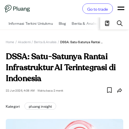
Go to trade
Informasi Terkini Untukmu
Blog
Berita & Analisis
Pelajari
Ka
Home
/
Akademi
/
Berita & Analisis
/
DSSA: Satu-Satunya Rantai Infrastruktur AI Terintegrasi Di Indonesia
DSSA: Satu-Satunya Rantai
Infrastruktur AI Terintegrasi di
Indonesia
22 Jun 2026, 4:08 AM
·
Waktu baca: 2 menit
Kategori
pluang insight