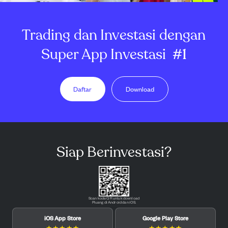
Trading dan Investasi dengan
Super App Investasi
#1
Daftar
Download
Siap Berinvestasi?
Scan kode QR untuk download
Pluang di Android dan iOS.
iOS App Store
Google Play Store
★
★
★
★
★
★
★
★
★
★