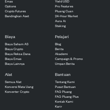
Emas
Yield USD
Options
Pro Features
Crypto Futures
Pluang Cuan
Bandingkan Aset
24-Hour Market
Aura Ai
Staking
Biaya
Pelajari
Biaya Saham AS
Blog
Biaya Crypto
Berita
Biaya Reksa Dana
Akademi
Biaya Emas
Campaign & Promo
Biaya Lainnya
Umpan Berita
Alat
Bantuan
Semua Alat
Tentang Kami
Konversi Mata Uang
Pusat Bantuan
Konverter Crypto
FAQ Pluang
FAQ Pluang Plus
Kontak Kami
Karir