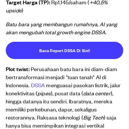
Target Harga (TP):
Rp1.145/saham (
+40,5%
upside
)
Batu bara yang membangun rumahnya, AI yang
akan mengubah total growth engine DSSA.
Baca Report DSSA Di Sini!
Plot twist:
Perusahaan batu bara ini diam-diam
bertransformasi menjadi "tuan tanah" AI di
Indonesia.
DSSA
menguasai pasokan listrik, jalur
konektivitas (
pipes
), pusat data (
data center
),
hingga datanya itu sendiri. Ibaratnya, mereka
memiliki perkebunan, dapur, sekaligus
restorannya. Raksasa teknologi (
Big Tech
) saja
hanya bisa memimpikan integrasi vertikal