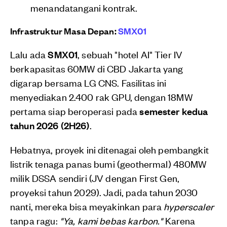
menandatangani kontrak.
Infrastruktur Masa Depan:
SMX01
Lalu ada
SMX01
, sebuah "hotel AI" Tier IV
berkapasitas 60MW di CBD Jakarta yang
digarap bersama LG CNS. Fasilitas ini
menyediakan 2.400 rak GPU, dengan 18MW
pertama siap beroperasi pada
semester kedua
tahun 2026 (2H26)
.
Hebatnya, proyek ini ditenagai oleh pembangkit
listrik tenaga panas bumi (geothermal) 480MW
milik DSSA sendiri (JV dengan First Gen,
proyeksi tahun 2029). Jadi, pada tahun 2030
nanti, mereka bisa meyakinkan para
hyperscaler
tanpa ragu:
"Ya, kami bebas karbon."
Karena