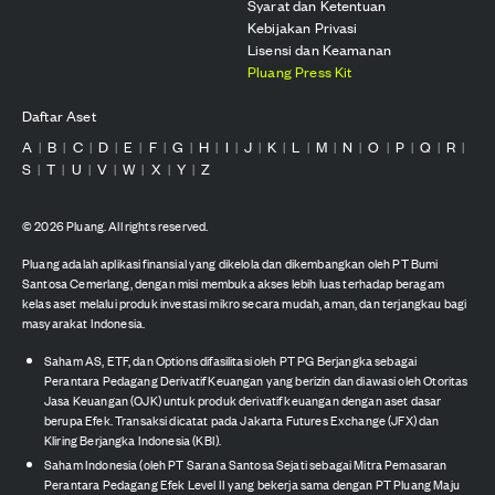
Syarat dan Ketentuan
Kebijakan Privasi
Lisensi dan Keamanan
Pluang Press Kit
Daftar Aset
A
B
C
D
E
F
G
H
I
J
K
L
M
N
O
P
Q
R
|
|
|
|
|
|
|
|
|
|
|
|
|
|
|
|
|
|
S
T
U
V
W
X
Y
Z
|
|
|
|
|
|
|
©
2026
Pluang. All rights reserved.
Pluang adalah aplikasi finansial yang dikelola dan dikembangkan oleh PT Bumi
Santosa Cemerlang, dengan misi membuka akses lebih luas terhadap beragam
kelas aset melalui produk investasi mikro secara mudah, aman, dan terjangkau bagi
masyarakat Indonesia.
Saham AS, ETF, dan Options difasilitasi oleh PT PG Berjangka sebagai
Perantara Pedagang Derivatif Keuangan yang berizin dan diawasi oleh Otoritas
Jasa Keuangan (OJK) untuk produk derivatif keuangan dengan aset dasar
berupa Efek. Transaksi dicatat pada Jakarta Futures Exchange (JFX) dan
Kliring Berjangka Indonesia (KBI).
Saham Indonesia (oleh PT Sarana Santosa Sejati sebagai Mitra Pemasaran
Perantara Pedagang Efek Level II yang bekerja sama dengan PT Pluang Maju