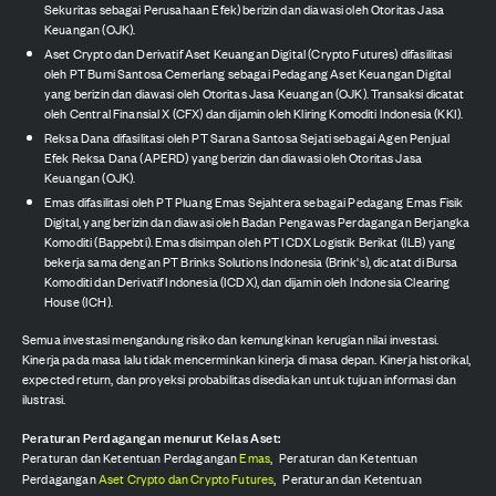
Sekuritas sebagai Perusahaan Efek) berizin dan diawasi oleh Otoritas Jasa
Keuangan (OJK).
Aset Crypto dan Derivatif Aset Keuangan Digital (Crypto Futures) difasilitasi
oleh PT Bumi Santosa Cemerlang sebagai Pedagang Aset Keuangan Digital
yang berizin dan diawasi oleh Otoritas Jasa Keuangan (OJK). Transaksi dicatat
oleh Central Finansial X (CFX) dan dijamin oleh Kliring Komoditi Indonesia (KKI).
Reksa Dana difasilitasi oleh PT Sarana Santosa Sejati sebagai Agen Penjual
Efek Reksa Dana (APERD) yang berizin dan diawasi oleh Otoritas Jasa
Keuangan (OJK).
Emas difasilitasi oleh PT Pluang Emas Sejahtera sebagai Pedagang Emas Fisik
Digital, yang berizin dan diawasi oleh Badan Pengawas Perdagangan Berjangka
Komoditi (Bappebti). Emas disimpan oleh PT ICDX Logistik Berikat (ILB) yang
bekerja sama dengan PT Brinks Solutions Indonesia (Brink's), dicatat di Bursa
Komoditi dan Derivatif Indonesia (ICDX), dan dijamin oleh Indonesia Clearing
House (ICH).
Semua investasi mengandung risiko dan kemungkinan kerugian nilai investasi.
Kinerja pada masa lalu tidak mencerminkan kinerja di masa depan. Kinerja historikal,
expected return, dan proyeksi probabilitas disediakan untuk tujuan informasi dan
ilustrasi.
Peraturan Perdagangan menurut Kelas Aset:
Peraturan dan Ketentuan Perdagangan
Emas
,
Peraturan dan Ketentuan
Perdagangan
Aset Crypto dan Crypto Futures
,
Peraturan dan Ketentuan