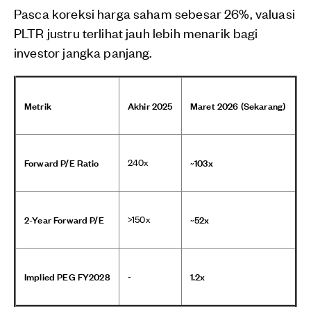
Pasca koreksi harga saham sebesar 26%, valuasi
PLTR justru terlihat jauh lebih menarik bagi
investor jangka panjang.
Metrik
Akhir 2025
Maret 2026 (Sekarang)
Forward P/E Ratio
~103x
240x
2-Year Forward P/E
~52x
>150x
Implied PEG FY2028
1.2x
-