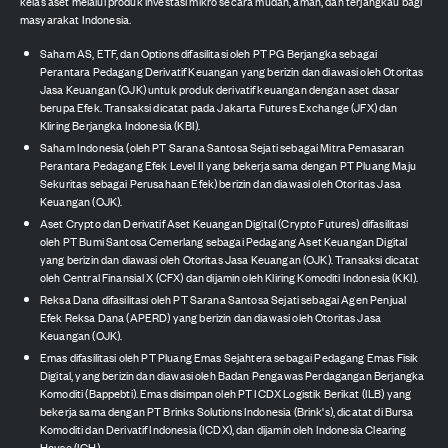
kelas aset melalui produk investasi mikro secara mudah, aman, dan terjangkau bagi
masyarakat Indonesia.
Saham AS, ETF, dan Options difasilitasi oleh PT PG Berjangka sebagai
Perantara Pedagang Derivatif Keuangan yang berizin dan diawasi oleh Otoritas
Jasa Keuangan (OJK) untuk produk derivatif keuangan dengan aset dasar
berupa Efek. Transaksi dicatat pada Jakarta Futures Exchange (JFX) dan
Kliring Berjangka Indonesia (KBI).
Saham Indonesia (oleh PT Sarana Santosa Sejati sebagai Mitra Pemasaran
Perantara Pedagang Efek Level II yang bekerja sama dengan PT Pluang Maju
Sekuritas sebagai Perusahaan Efek) berizin dan diawasi oleh Otoritas Jasa
Keuangan (OJK).
Aset Crypto dan Derivatif Aset Keuangan Digital (Crypto Futures) difasilitasi
oleh PT Bumi Santosa Cemerlang sebagai Pedagang Aset Keuangan Digital
yang berizin dan diawasi oleh Otoritas Jasa Keuangan (OJK). Transaksi dicatat
oleh Central Finansial X (CFX) dan dijamin oleh Kliring Komoditi Indonesia (KKI).
Reksa Dana difasilitasi oleh PT Sarana Santosa Sejati sebagai Agen Penjual
Efek Reksa Dana (APERD) yang berizin dan diawasi oleh Otoritas Jasa
Keuangan (OJK).
Emas difasilitasi oleh PT Pluang Emas Sejahtera sebagai Pedagang Emas Fisik
Digital, yang berizin dan diawasi oleh Badan Pengawas Perdagangan Berjangka
Komoditi (Bappebti). Emas disimpan oleh PT ICDX Logistik Berikat (ILB) yang
bekerja sama dengan PT Brinks Solutions Indonesia (Brink's), dicatat di Bursa
Komoditi dan Derivatif Indonesia (ICDX), dan dijamin oleh Indonesia Clearing
House (ICH).