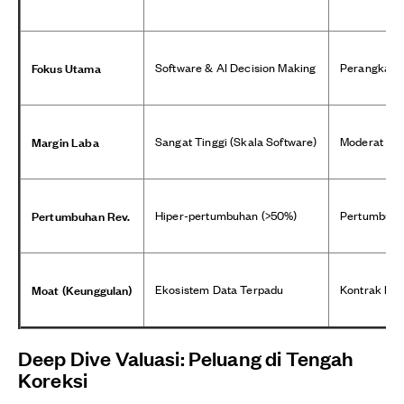
Fokus Utama
Software & AI Decision Making
Perangkat K
Margin Laba
Sangat Tinggi (Skala Software)
Moderat (Bi
Pertumbuhan Rev.
Hiper-pertumbuhan (>50%)
Pertumbuhan
Moat (Keunggulan)
Ekosistem Data Terpadu
Kontrak Infr
Deep Dive Valuasi: Peluang di Tengah
Koreksi