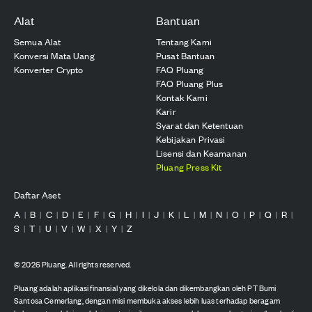
Alat
Bantuan
Semua Alat
Tentang Kami
Konversi Mata Uang
Pusat Bantuan
Konverter Crypto
FAQ Pluang
FAQ Pluang Plus
Kontak Kami
Karir
Syarat dan Ketentuan
Kebijakan Privasi
Lisensi dan Keamanan
Pluang Press Kit
Daftar Aset
A
B
C
D
E
F
G
H
I
J
K
L
M
N
O
P
Q
R
|
|
|
|
|
|
|
|
|
|
|
|
|
|
|
|
|
|
S
T
U
V
W
X
Y
Z
|
|
|
|
|
|
|
©
2026
Pluang. All rights reserved.
Pluang adalah aplikasi finansial yang dikelola dan dikembangkan oleh PT Bumi
Santosa Cemerlang, dengan misi membuka akses lebih luas terhadap beragam