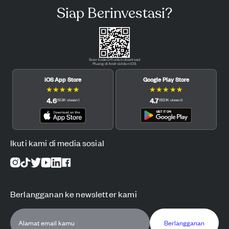
Siap Berinvestasi?
Scan kode QR untuk download
Pluang di Android dan iOS.
iOS App Store
Google Play Store
★
★
★
★
★
★
★
★
★
★
4.6
4.7
(
12.3K
ulasan
)
(
122.1K
ulasan
)
Ikuti kami di media sosial
Berlangganan ke newsletter kami
Berlangganan