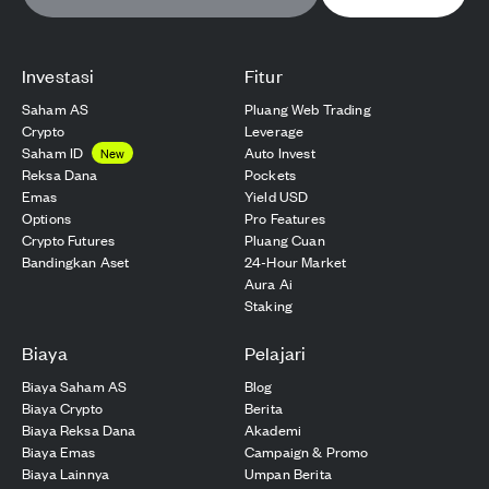
Investasi
Fitur
Saham AS
Pluang Web Trading
Crypto
Leverage
Saham ID
Auto Invest
New
Reksa Dana
Pockets
Emas
Yield USD
Options
Pro Features
Crypto Futures
Pluang Cuan
Bandingkan Aset
24-Hour Market
Aura Ai
Staking
Biaya
Pelajari
Biaya Saham AS
Blog
Biaya Crypto
Berita
Biaya Reksa Dana
Akademi
Biaya Emas
Campaign & Promo
Biaya Lainnya
Umpan Berita