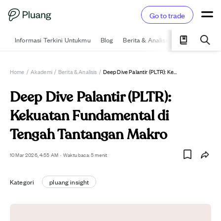
Go to trade
Informasi Terkini Untukmu
Blog
Berita & Analisis
Pelajari
Ka
Home
/
Akademi
/
Berita & Analisis
/
Deep Dive Palantir (PLTR): Kekuatan Fundamental Di Tengah Tantangan Makro
Deep Dive Palantir (PLTR):
Kekuatan Fundamental di
Tengah Tantangan Makro
10 Mar 2026, 4:55 AM
·
Waktu baca: 5 menit
Kategori
pluang insight