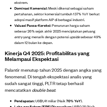
ekstrem.
Dominasi Komersial:
Meski dikenal sebagai saham
pertahanan, sektor komersial tumbuh 137% YoY berkat
adopsi masif platform AIP di berbagai industri.
Valuasi Pasca-Koreksi:
Penurunan harga saham
sebesar 26% sejak akhir 2025 menciptakan peluang
entry
yang menarik dengan potensi
upside
sebesar 49%
dalam 12 bulan ke depan.
Kinerja Q4 2025: Profitabilitas yang
Melampaui Ekspektasi
Palantir menutup tahun 2025 dengan angka yang
fenomenal. Di tengah ekspektasi analis yang
sudah sangat tinggi, PLTR tetap berhasil
mencatatkan
double beat
:
Pendapatan:
US$1,41 miliar (Naik
70% YoY
).
Laba per Saham (EPS) Disesuaikan:
US$0,25 (Naik