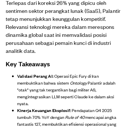
Terlepas dari koreksi 26% yang dipicu oleh
sentimen sektor perangkat lunak (SaaS), Palantir
tetap menunjukkan keunggulan kompetitif.
Relevansi teknologi mereka dalam merespons
dinamika global saat ini memvalidasi posisi
perusahaan sebagai pemain kunci di industri
analitik data.
Key Takeaways
Validasi Perang AI:
Operasi Epic Fury di Iran
membuktikan bahwa sistem
Ontology
Palantir adalah
"otak" yang tak tergantikan bagi militer AS,
mengintegrasikan LLM seperti Claude ke dalam aksi
nyata.
Kinerja Keuangan Eksplosif:
Pendapatan Q4 2025
tumbuh 70% YoY dengan
Rule of 40
mencapai angka
fantastis 127, membuktikan efisiensi operasional yang