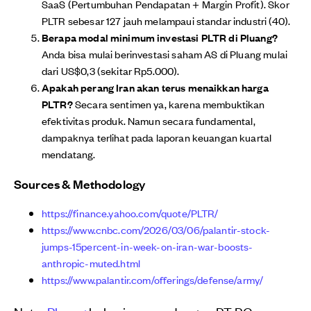
SaaS (Pertumbuhan Pendapatan + Margin Profit). Skor
PLTR sebesar 127 jauh melampaui standar industri (40).
Berapa modal minimum investasi PLTR di Pluang?
Anda bisa mulai berinvestasi saham AS di Pluang mulai
dari US$0,3 (sekitar Rp5.000).
Apakah perang Iran akan terus menaikkan harga
PLTR?
Secara sentimen ya, karena membuktikan
efektivitas produk. Namun secara fundamental,
dampaknya terlihat pada laporan keuangan kuartal
mendatang.
Sources & Methodology
https://finance.yahoo.com/quote/PLTR/
https://www.cnbc.com/2026/03/06/palantir-stock-
jumps-15percent-in-week-on-iran-war-boosts-
anthropic-muted.html
https://www.palantir.com/offerings/defense/army/