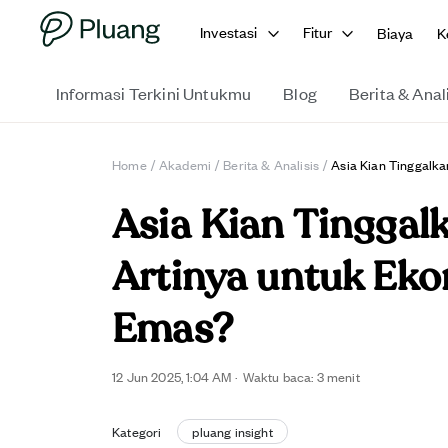
Investasi
Fitur
Biaya
K
Informasi Terkini Untukmu
Blog
Berita & Anal
Home
/
Akademi
/
Berita & Analisis
/
Asia Kian Tinggalk
Asia Kian Tinggal
Artinya untuk Eko
Emas?
12 Jun 2025, 1:04 AM
·
Waktu baca: 3 menit
Kategori
pluang insight