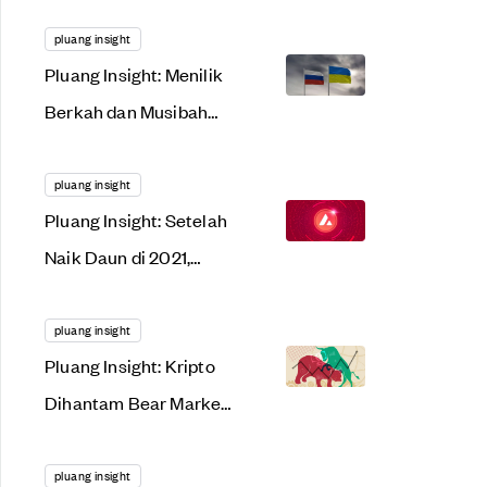
Menggonggong
Lantang di 2022. Apa
pluang insight
Pluang Insight: Menilik
Alasannya?
Berkah dan Musibah
dari Tensi Rusia-
Ukraina
pluang insight
Pluang Insight: Setelah
Naik Daun di 2021,
AVAX Siap Meroket
Lagi Tahun Ini?
pluang insight
Pluang Insight: Kripto
Dihantam Bear Market,
Saat Tepat Gunakan
Dollar Cost Averaging?
pluang insight