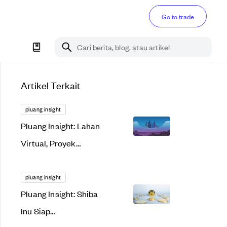
Go to trade
Cari berita, blog, atau artikel
Artikel Terkait
pluang insight
Pluang Insight: Lahan
Virtual, Proyek
Menggiurkan atau
Bakal Gagal Total?
pluang insight
Pluang Insight: Shiba
Inu Siap