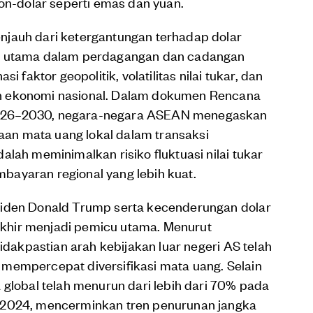
non-dolar seperti emas dan yuan.
njauh dari ketergantungan terhadap dolar
ng utama dalam perdagangan dan cadangan
i faktor geopolitik, volatilitas nilai tukar, dan
n ekonomi nasional. Dalam dokumen Rencana
026–2030, negara-negara ASEAN menegaskan
n mata uang lokal dalam transaksi
lah meminimalkan risiko fluktuasi nilai tukar
ayaran regional yang lebih kuat.
siden Donald Trump serta kecenderungan dolar
khir menjadi pemicu utama. Menurut
tidakpastian arah kebijakan luar negeri AS telah
mempercepat diversifikasi mata uang. Selain
 global telah menurun dari lebih dari 70% pada
 2024, mencerminkan tren penurunan jangka