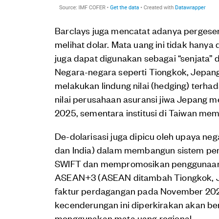
Barclays juga mencatat adanya pergeser
melihat dolar. Mata uang ini tidak hanya
juga dapat digunakan sebagai “senjata”
Negara-negara seperti Tiongkok, Jepang, 
melakukan lindung nilai (hedging) terha
nilai perusahaan asuransi jiwa Jepang 
2025, sementara institusi di Taiwan memi
De-dolarisasi juga dipicu oleh upaya n
dan India) dalam membangun sistem pem
SWIFT dan mempromosikan penggunaan ma
ASEAN+3 (ASEAN ditambah Tiongkok, Jep
faktur perdagangan pada November 20
kecenderungan ini diperkirakan akan be
menggunakan mata uang regional.