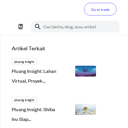
Go to trade
Cari berita, blog, atau artikel
Artikel Terkait
pluang insight
Pluang Insight: Lahan
Virtual, Proyek
Menggiurkan atau
Bakal Gagal Total?
pluang insight
Pluang Insight: Shiba
Inu Siap