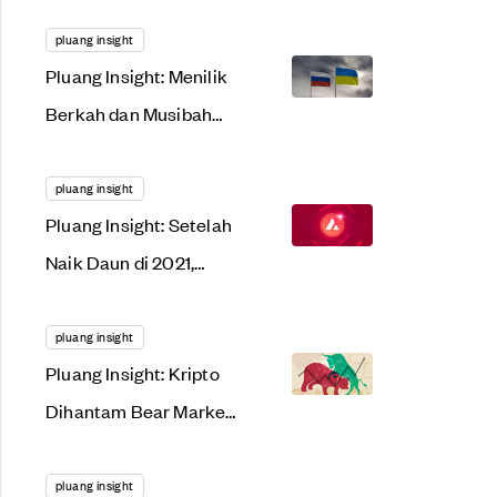
Menggonggong
Lantang di 2022. Apa
pluang insight
Pluang Insight: Menilik
Alasannya?
Berkah dan Musibah
dari Tensi Rusia-
Ukraina
pluang insight
Pluang Insight: Setelah
Naik Daun di 2021,
AVAX Siap Meroket
Lagi Tahun Ini?
pluang insight
Pluang Insight: Kripto
Dihantam Bear Market,
Saat Tepat Gunakan
Dollar Cost Averaging?
pluang insight