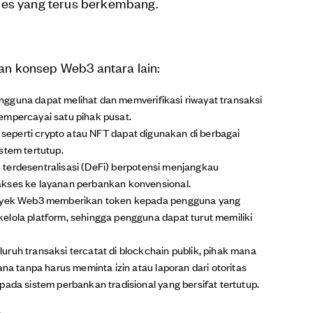
ses yang terus berkembang.
n konsep Web3 antara lain:
gguna dapat melihat dan memverifikasi riwayat transaksi
empercayai satu pihak pusat.
l seperti crypto atau NFT dapat digunakan di berbagai
stem tertutup.
erdesentralisasi (DeFi) berpotensi menjangkau
akses ke layanan perbankan konvensional.
yek Web3 memberikan token kepada pengguna yang
elola platform, sehingga pengguna dapat turut memiliki
uruh transaksi tercatat di blockchain publik, pihak mana
ana tanpa harus meminta izin atau laporan dari otoritas
pada sistem perbankan tradisional yang bersifat tertutup.