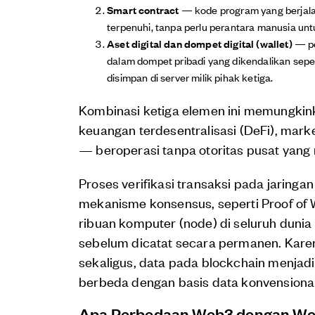
Smart contract
— kode program yang berjalan
terpenuhi, tanpa perlu perantara manusia unt
Aset digital dan dompet digital (wallet)
— pe
dalam dompet pribadi yang dikendalikan sepen
disimpan di server milik pihak ketiga.
Kombinasi ketiga elemen ini memungkink
keuangan terdesentralisasi (DeFi), mar
— beroperasi tanpa otoritas pusat yang 
Proses verifikasi transaksi pada jaring
mekanisme konsensus, seperti Proof of W
ribuan komputer (node) di seluruh dunia
sebelum dicatat secara permanen. Karen
sekaligus, data pada blockchain menjadi 
berbeda dengan basis data konvensional 
Apa Perbedaan Web3 dengan W