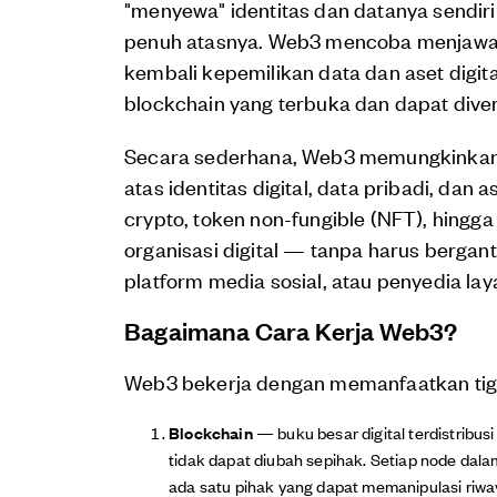
"menyewa" identitas dan datanya sendiri
penuh atasnya. Web3 mencoba menjawab
kembali kepemilikan data dan aset digit
blockchain yang terbuka dan dapat diveri
Secara sederhana, Web3 memungkinkan p
atas identitas digital, data pribadi, dan
crypto, token non-fungible (NFT), hingg
organisasi digital — tanpa harus bergan
platform media sosial, atau penyedia lay
Bagaimana Cara Kerja Web3?
Web3 bekerja dengan memanfaatkan tiga 
Blockchain
— buku besar digital terdistribus
tidak dapat diubah sepihak. Setiap node dala
ada satu pihak yang dapat memanipulasi riway