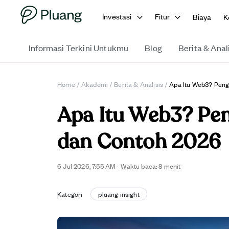
Investasi
Fitur
Biaya
K
Informasi Terkini Untukmu
Blog
Berita & Anal
Home
/
Akademi
/
Berita & Analisis
/
Apa Itu Web3? Peng
Apa Itu Web3? Peng
dan Contoh 2026
6 Jul 2026, 7:55 AM
·
Waktu baca: 8 menit
Kategori
pluang insight