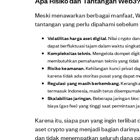
Apa Risiko dan Tantangan Web3
Meski menawarkan berbagai manfaat, Web
tantangan yang perlu dipahami sebelum te
Volatilitas harga aset digital.
Nilai crypto da
dapat berfluktuasi tajam dalam waktu singkat
Kompleksitas teknis.
Mengelola dompet digita
membutuhkan pemahaman teknis yang tidak d
Risiko keamanan.
Kehilangan kunci privat da
karena tidak ada otoritas pusat yang dapat
Regulasi yang masih berkembang.
Kerangka 
termasuk Indonesia, masih terus disempurnak
Skalabilitas jaringan.
Beberapa jaringan blo
biaya (gas fee) yang tinggi saat permintaan j
Karena itu, siapa pun yang ingin terli
aset crypto yang menjadi bagian darinya
dan tidak menempatkan seluruh dana pad