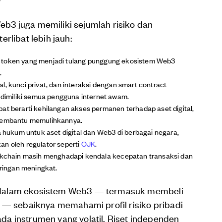
?
3 juga memiliki sejumlah risiko dan
rlibat lebih jauh:
n token yang menjadi tulang punggung ekosistem Web3
.
l, kunci privat, dan interaksi dengan smart contract
imiliki semua pengguna internet awam.
pat berarti kehilangan akses permanen terhadap aset digital,
 membantu memulihkannya.
hukum untuk aset digital dan Web3 di berbagai negara,
an oleh regulator seperti
OJK
.
ckchain masih menghadapi kendala kecepatan transaksi dan
aringan meningkat.
bat dalam ekosistem Web3 — termasuk membeli
 — sebaiknya memahami profil risiko pribadi
a instrumen yang volatil. Riset independen