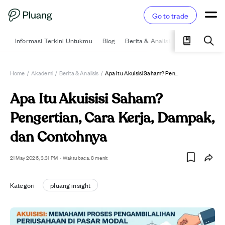
Go to trade
Informasi Terkini Untukmu
Blog
Berita & Analisis
Pelajari
Ka
Home
/
Akademi
/
Berita & Analisis
/
Apa Itu Akuisisi Saham? Pengertian, Cara Kerja, Dampak, Dan Contohnya
Apa Itu Akuisisi Saham?
Pengertian, Cara Kerja, Dampak,
dan Contohnya
21 May 2026, 3:31 PM
·
Waktu baca: 8 menit
Kategori
pluang insight