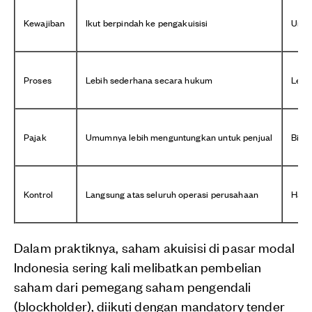
Kewajiban
Ikut berpindah ke pengakuisisi
Umum
Proses
Lebih sederhana secara hukum
Lebih
Pajak
Umumnya lebih menguntungkan untuk penjual
Bisa 
Kontrol
Langsung atas seluruh operasi perusahaan
Hanya
Dalam praktiknya, saham akuisisi di pasar modal
Indonesia sering kali melibatkan pembelian
saham dari pemegang saham pengendali
(blockholder), diikuti dengan mandatory tender