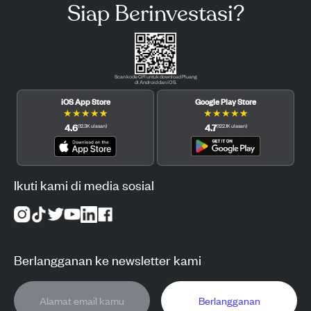
Siap Berinvestasi?
Scan kode QR untuk download Pluang
di Android dan iOS.
iOS App Store
Google Play Store
★
★
★
★
★
★
★
★
★
★
4.6
4.7
(
12.3K
ulasan
)
(
122.1K
ulasan
)
Ikuti kami di media sosial
Berlangganan ke newsletter kami
Berlangganan