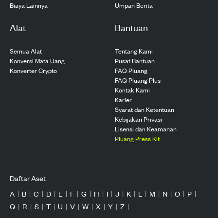
Biaya Lainnya
Umpan Berita
Alat
Bantuan
Semua Alat
Tentang Kami
Konversi Mata Uang
Pusat Bantuan
Konverter Crypto
FAQ Pluang
FAQ Pluang Plus
Kontak Kami
Karier
Syarat dan Ketentuan
Kebijakan Privasi
Lisensi dan Keamanan
Pluang Press Kit
Daftar Aset
A
|
B
|
C
|
D
|
E
|
F
|
G
|
H
|
I
|
J
|
K
|
L
|
M
|
N
|
O
|
P
|
Q
|
R
|
S
|
T
|
U
|
V
|
W
|
X
|
Y
|
Z
|