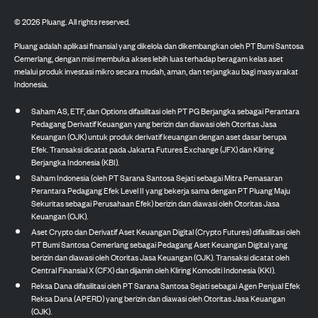
©
2026
Pluang. All rights reserved.
Pluang adalah aplikasi finansial yang dikelola dan dikembangkan oleh PT Bumi Santosa
Cemerlang, dengan misi membuka akses lebih luas terhadap beragam kelas aset
melalui produk investasi mikro secara mudah, aman, dan terjangkau bagi masyarakat
Indonesia.
Saham AS, ETF, dan Options difasilitasi oleh PT PG Berjangka sebagai Perantara
Pedagang Derivatif Keuangan yang berizin dan diawasi oleh Otoritas Jasa
Keuangan (OJK) untuk produk derivatif keuangan dengan aset dasar berupa
Efek. Transaksi dicatat pada Jakarta Futures Exchange (JFX) dan Kliring
Berjangka Indonesia (KBI).
Saham Indonesia (oleh PT Sarana Santosa Sejati sebagai Mitra Pemasaran
Perantara Pedagang Efek Level II yang bekerja sama dengan PT Pluang Maju
Sekuritas sebagai Perusahaan Efek) berizin dan diawasi oleh Otoritas Jasa
Keuangan (OJK).
Aset Crypto dan Derivatif Aset Keuangan Digital (Crypto Futures) difasilitasi oleh
PT Bumi Santosa Cemerlang sebagai Pedagang Aset Keuangan Digital yang
berizin dan diawasi oleh Otoritas Jasa Keuangan (OJK). Transaksi dicatat oleh
Central Finansial X (CFX) dan dijamin oleh Kliring Komoditi Indonesia (KKI).
Reksa Dana difasilitasi oleh PT Sarana Santosa Sejati sebagai Agen Penjual Efek
Reksa Dana (APERD) yang berizin dan diawasi oleh Otoritas Jasa Keuangan
(OJK).