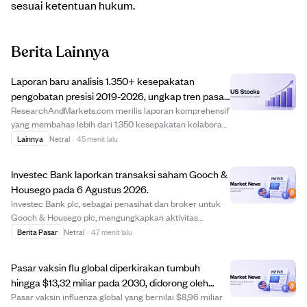
sesuai ketentuan hukum.
Berita Lainnya
Laporan baru analisis 1.350+ kesepakatan
pengobatan presisi 2019-2026, ungkap tren pasar
dan struktur kesepakatan.
ResearchAndMarkets.com merilis laporan komprehensif
yang membahas lebih dari 1.350 kesepakatan kolaborasi
dan lisensi pengobatan presisi dari 2019 hingga 2026.
Lainnya
Netral
·
45 menit lalu
Laporan ini memberikan wawasan mendalam tentang
struktur kesepakatan, ketentuan keuangan, ...
Investec Bank laporkan transaksi saham Gooch &
Housego pada 6 Agustus 2026.
Investec Bank plc, sebagai penasihat dan broker untuk
Gooch & Housego plc, mengungkapkan aktivitas
perdagangannya pada 6 Agustus 2026. Bank membeli
Berita Pasar
Netral
·
47 menit lalu
3.348 saham biasa dengan harga 1225 pence per saham
dan menjual 5.166 saham dengan harga antara 1225 h...
Pasar vaksin flu global diperkirakan tumbuh
hingga $13,32 miliar pada 2030, didorong oleh
populasi lansia dan inovasi vaksin
Pasar vaksin influenza global yang bernilai $8,96 miliar