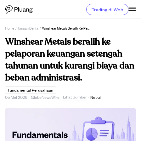
Trading di Web
Home
/
Umpan Berita
/
Winshear Metals Beralih Ke Pelaporan Keuangan Setengah Tahunan Untuk Kurangi Biaya Dan Beban Administrasi.
Winshear Metals beralih ke
pelaporan keuangan setengah
tahunan untuk kurangi biaya dan
beban administrasi.
Fundamental Perusahaan
Lihat Sumber
05 Mei 2026
·
GlobeNewsWire
·
·
Netral