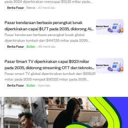
pada 2024 diperkirakan mencapai $13,32 miliar pada
2030 dengan tingkat pertumbuhan tahunan 7%.
Berita Pasar
Netral
·
47 menit lalu
Pertumbuhan ini didorong oleh meningkatnya kesadaran
kesehatan masyarakat, populasi lansia yang be...
Pasar kendaraan berbasis perangkat lunak
diperkirakan capai $1,7T pada 2035, didorong AI
dan pembaruan OTA.
Pasar kendaraan berbasis perangkat lunak global
diperkirakan tumbuh dari $447,55 miliar pada 2026
menjadi $1,7 triliun pada 2035 dengan CAGR 16%.
Berita Pasar
Bullish
·
49 menit lalu
Pertumbuhan didorong oleh komputasi terpusat, fungsi
berbasis AI, pembaruan over-the-air (OTA), dan plat...
Pasar Smart TV diperkirakan capai $923 miliar
pada 2035, didorong streaming OTT dan teknologi
AI
Pasar smart TV global diperkirakan tumbuh dari $259,51
miliar pada 2025 menjadi $923,12 miliar pada 2035
dengan CAGR 13,53%. Pertumbuhan ini didorong oleh
Berita Pasar
Bullish
·
3 jam lalu
platform streaming OTT seperti Netflix dan Disney+,
akses internet 5G dan fiber yang meluas, se...