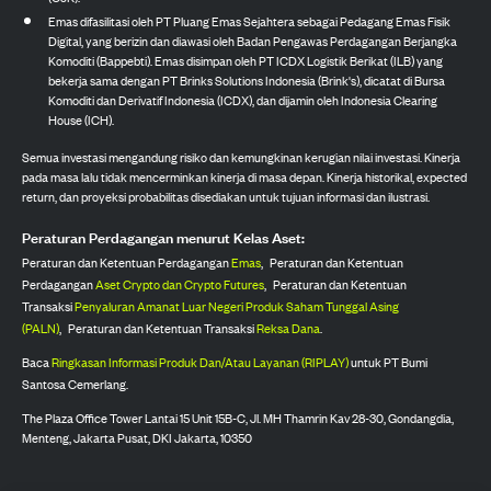
Emas difasilitasi oleh PT Pluang Emas Sejahtera sebagai Pedagang Emas Fisik
Digital, yang berizin dan diawasi oleh Badan Pengawas Perdagangan Berjangka
Komoditi (Bappebti). Emas disimpan oleh PT ICDX Logistik Berikat (ILB) yang
bekerja sama dengan PT Brinks Solutions Indonesia (Brink's), dicatat di Bursa
Komoditi dan Derivatif Indonesia (ICDX), dan dijamin oleh Indonesia Clearing
House (ICH).
Semua investasi mengandung risiko dan kemungkinan kerugian nilai investasi. Kinerja
pada masa lalu tidak mencerminkan kinerja di masa depan. Kinerja historikal, expected
return, dan proyeksi probabilitas disediakan untuk tujuan informasi dan ilustrasi.
Peraturan Perdagangan menurut Kelas Aset:
Peraturan dan Ketentuan Perdagangan
Emas
,
Peraturan dan Ketentuan
Perdagangan
Aset Crypto dan Crypto Futures
,
Peraturan dan Ketentuan
Transaksi
Penyaluran Amanat Luar Negeri Produk Saham Tunggal Asing
(PALN)
,
Peraturan dan Ketentuan Transaksi
Reksa Dana
.
Baca
Ringkasan Informasi Produk Dan/Atau Layanan (RIPLAY)
untuk PT Bumi
Santosa Cemerlang.
The Plaza Office Tower Lantai 15 Unit 15B-C, Jl. MH Thamrin Kav 28-30, Gondangdia,
Menteng, Jakarta Pusat, DKI Jakarta, 10350