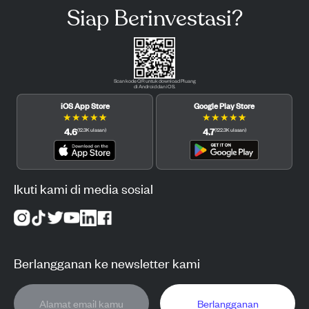
Siap Berinvestasi?
Scan kode QR untuk download Pluang
di Android dan iOS.
iOS App Store
Google Play Store
★
★
★
★
★
★
★
★
★
★
4.6
4.7
(
12.3K
ulasan
)
(
122.3K
ulasan
)
Ikuti kami di media sosial
Berlangganan ke newsletter kami
Berlangganan