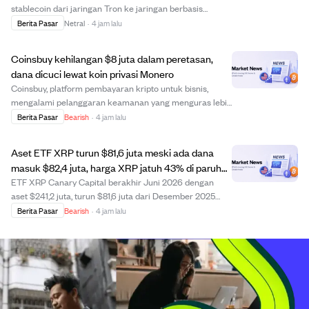
stablecoin dari jaringan Tron ke jaringan berbasis
Ethereum dalam dua minggu terakhir. Cadangan USDT
Berita Pasar
Netral
·
4 jam lalu
di Tron turun hampir 50%, dari $1,4 miliar menjadi $709
juta, sementara aliran masuk USDT dan USDC ke E...
Coinsbuy kehilangan $8 juta dalam peretasan,
dana dicuci lewat koin privasi Monero
Coinsbuy, platform pembayaran kripto untuk bisnis,
mengalami pelanggaran keamanan yang menguras lebih
dari $7,9 juta dari dompet di jaringan Ethereum dan
Berita Pasar
Bearish
·
4 jam lalu
TRON. Pelaku mengaburkan jejak dengan mengonversi
aset curian ke Monero, koin privasi yang sulit...
Aset ETF XRP turun $81,6 juta meski ada dana
masuk $82,4 juta, harga XRP jatuh 43% di paruh
pertama 2026
ETF XRP Canary Capital berakhir Juni 2026 dengan
aset $241,2 juta, turun $81,6 juta dari Desember 2025
meski ada dana masuk bersih $82,4 juta. Kepemilikan
Berita Pasar
Bearish
·
4 jam lalu
XRP naik 31,7% menjadi 231,3 juta token, tapi harga XRP
yang turun tajam 43,27% menyebabkan ker...