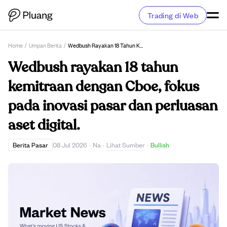
Trading di Web
Home
/
Umpan Berita
/
Wedbush Rayakan 18 Tahun Kemitraan Dengan Cboe, Fokus Pada Inovasi Pasar Dan Perluasan Aset Digital.
Wedbush rayakan 18 tahun
kemitraan dengan Cboe, fokus
pada inovasi pasar dan perluasan
aset digital.
Lihat Sumber
Berita Pasar
08 Jul 2026
·
Na
·
·
Bullish