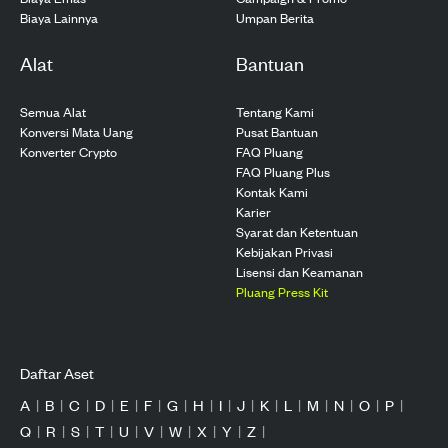
Biaya Lainnya
Umpan Berita
Alat
Bantuan
Semua Alat
Tentang Kami
Konversi Mata Uang
Pusat Bantuan
Konverter Crypto
FAQ Pluang
FAQ Pluang Plus
Kontak Kami
Karier
Syarat dan Ketentuan
Kebijakan Privasi
Lisensi dan Keamanan
Pluang Press Kit
Daftar Aset
A
|
B
|
C
|
D
|
E
|
F
|
G
|
H
|
I
|
J
|
K
|
L
|
M
|
N
|
O
|
P
|
Q
|
R
|
S
|
T
|
U
|
V
|
W
|
X
|
Y
|
Z
|