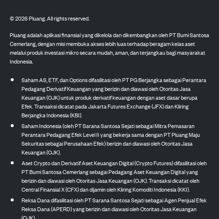
©
2026
Pluang. All rights reserved.
Pluang adalah aplikasi finansial yang dikelola dan dikembangkan oleh PT Bumi Santosa
Cemerlang, dengan misi membuka akses lebih luas terhadap beragam kelas aset
melalui produk investasi mikro secara mudah, aman, dan terjangkau bagi masyarakat
Indonesia.
Saham AS, ETF, dan Options difasilitasi oleh PT PG Berjangka sebagai Perantara
Pedagang Derivatif Keuangan yang berizin dan diawasi oleh Otoritas Jasa
Keuangan (OJK) untuk produk derivatif keuangan dengan aset dasar berupa
Efek. Transaksi dicatat pada Jakarta Futures Exchange (JFX) dan Kliring
Berjangka Indonesia (KBI).
Saham Indonesia (oleh PT Sarana Santosa Sejati sebagai Mitra Pemasaran
Perantara Pedagang Efek Level II yang bekerja sama dengan PT Pluang Maju
Sekuritas sebagai Perusahaan Efek) berizin dan diawasi oleh Otoritas Jasa
Keuangan (OJK).
Aset Crypto dan Derivatif Aset Keuangan Digital (Crypto Futures) difasilitasi oleh
PT Bumi Santosa Cemerlang sebagai Pedagang Aset Keuangan Digital yang
berizin dan diawasi oleh Otoritas Jasa Keuangan (OJK). Transaksi dicatat oleh
Central Finansial X (CFX) dan dijamin oleh Kliring Komoditi Indonesia (KKI).
Reksa Dana difasilitasi oleh PT Sarana Santosa Sejati sebagai Agen Penjual Efek
Reksa Dana (APERD) yang berizin dan diawasi oleh Otoritas Jasa Keuangan
(OJK).