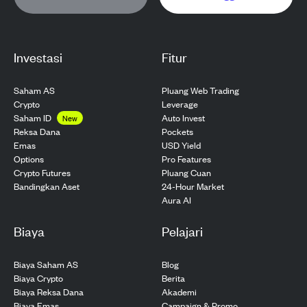
Investasi
Fitur
Saham AS
Pluang Web Trading
Crypto
Leverage
Saham ID
Auto Invest
New
Pockets
Reksa Dana
USD Yield
Emas
Pro Features
Options
Pluang Cuan
Crypto Futures
24-Hour Market
Bandingkan Aset
Aura AI
Biaya
Pelajari
Biaya Saham AS
Blog
Biaya Crypto
Berita
Biaya Reksa Dana
Akademi
Biaya Emas
Campaign & Promo