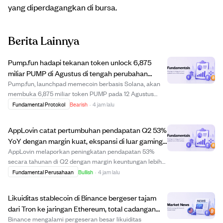
yang diperdagangkan di bursa.
Berita Lainnya
Pump.fun hadapi tekanan token unlock 6,875
miliar PUMP di Agustus di tengah perubahan
pendapatan.
Pump.fun, launchpad memecoin berbasis Solana, akan
membuka 6,875 miliar token PUMP pada 12 Agustus
2026, dibagi antara tim pengembang dan investor awal.
Fundamental Protokol
Bearish
·
4 jam lalu
Unlock ini mengikuti peristiwa besar pada Juli yang
melepas 82,5 miliar token, menimbulkan kekhaw...
AppLovin catat pertumbuhan pendapatan Q2 53%
YoY dengan margin kuat, ekspansi di luar gaming
meski ada risiko regulasi.
AppLovin melaporkan peningkatan pendapatan 53%
secara tahunan di Q2 dengan margin keuntungan lebih
dari 75%, menunjukkan kombinasi langka antara skala,
Fundamental Perusahaan
Bullish
·
4 jam lalu
profitabilitas, dan pertumbuhan. Perlambatan
pertumbuhan secara berurutan disebabkan oleh waktu
Likuiditas stablecoin di Binance bergeser tajam
pe...
dari Tron ke jaringan Ethereum, total cadangan
tetap stabil.
Binance mengalami pergeseran besar likuiditas