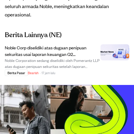
seluruh armada Noble, meningkatkan keandalan
operasional.
Berita Lainnya
(NE)
Noble Corp diselidiki atas dugaan penipuan
sekuritas usai laporan keuangan Q2
mengecewakan.
Noble Corporation sedang diselidiki oleh Pomerantz LLP
atas dugaan penipuan sekuritas setelah laporan
keuangan kuartal kedua 2026. Perusahaan melaporkan
Berita Pasar
Bearish
·
17 jam lalu
kerugian $43 juta akibat penghentian operasi rig di
Brasil dan menurunkan panduan EBITDA tahunann...