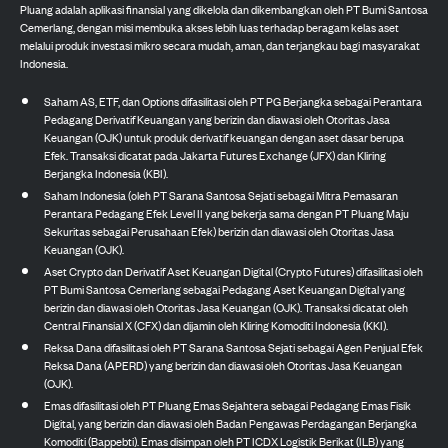
Pluang adalah aplikasi finansial yang dikelola dan dikembangkan oleh PT Bumi Santosa
Cemerlang, dengan misi membuka akses lebih luas terhadap beragam kelas aset
melalui produk investasi mikro secara mudah, aman, dan terjangkau bagi masyarakat
Indonesia.
Saham AS, ETF, dan Options difasilitasi oleh PT PG Berjangka sebagai Perantara
Pedagang Derivatif Keuangan yang berizin dan diawasi oleh Otoritas Jasa
Keuangan (OJK) untuk produk derivatif keuangan dengan aset dasar berupa
Efek. Transaksi dicatat pada Jakarta Futures Exchange (JFX) dan Kliring
Berjangka Indonesia (KBI).
Saham Indonesia (oleh PT Sarana Santosa Sejati sebagai Mitra Pemasaran
Perantara Pedagang Efek Level II yang bekerja sama dengan PT Pluang Maju
Sekuritas sebagai Perusahaan Efek) berizin dan diawasi oleh Otoritas Jasa
Keuangan (OJK).
Aset Crypto dan Derivatif Aset Keuangan Digital (Crypto Futures) difasilitasi oleh
PT Bumi Santosa Cemerlang sebagai Pedagang Aset Keuangan Digital yang
berizin dan diawasi oleh Otoritas Jasa Keuangan (OJK). Transaksi dicatat oleh
Central Finansial X (CFX) dan dijamin oleh Kliring Komoditi Indonesia (KKI).
Reksa Dana difasilitasi oleh PT Sarana Santosa Sejati sebagai Agen Penjual Efek
Reksa Dana (APERD) yang berizin dan diawasi oleh Otoritas Jasa Keuangan
(OJK).
Emas difasilitasi oleh PT Pluang Emas Sejahtera sebagai Pedagang Emas Fisik
Digital, yang berizin dan diawasi oleh Badan Pengawas Perdagangan Berjangka
Komoditi (Bappebti). Emas disimpan oleh PT ICDX Logistik Berikat (ILB) yang