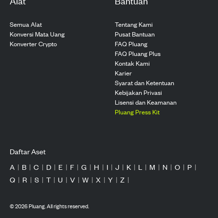
Alat
Bantuan
Semua Alat
Tentang Kami
Konversi Mata Uang
Pusat Bantuan
Konverter Crypto
FAQ Pluang
FAQ Pluang Plus
Kontak Kami
Karier
Syarat dan Ketentuan
Kebijakan Privasi
Lisensi dan Keamanan
Pluang Press Kit
Daftar Aset
A
|
B
|
C
|
D
|
E
|
F
|
G
|
H
|
I
|
J
|
K
|
L
|
M
|
N
|
O
|
P
|
Q
|
R
|
S
|
T
|
U
|
V
|
W
|
X
|
Y
|
Z
|
©
2026
Pluang. All rights reserved.