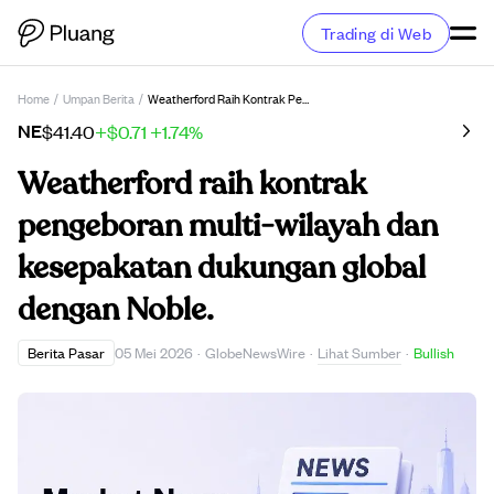
Trading di Web
Home
/
Umpan Berita
/
Weatherford Raih Kontrak Pengeboran Multi-Wilayah Dan Kesepakatan Dukungan Global Dengan Noble.
NE
$41.40
+$0.71
+1.74%
Weatherford raih kontrak
pengeboran multi-wilayah dan
kesepakatan dukungan global
dengan Noble.
Lihat Sumber
Berita Pasar
05 Mei 2026
·
GlobeNewsWire
·
·
Bullish