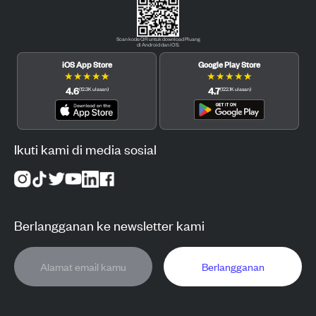
Scan kode QR untuk download Pluang
di Android dan iOS.
iOS App Store
Google Play Store
★
★
★
★
★
★
★
★
★
★
4.6
4.7
(
12.3K
ulasan
)
(
122.1K
ulasan
)
Ikuti kami di media sosial
Berlangganan ke newsletter kami
Berlangganan