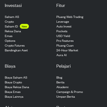
Investasi
Fitur
Saham AS
Pluang Web Trading
Crypto
Leverage
Saham ID
Auto Invest
New
Pockets
Reksa Dana
USD Yield
Emas
Pro Features
Options
Pluang Cuan
Crypto Futures
24-Hour Market
Bandingkan Aset
Aura AI
Biaya
Pelajari
Biaya Saham AS
Blog
Biaya Crypto
Berita
Biaya Reksa Dana
Akademi
Biaya Emas
Campaign & Promo
Biaya Lainnya
Umpan Berita