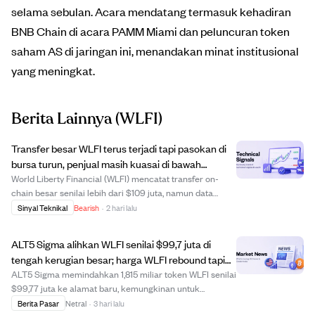
selama sebulan. Acara mendatang termasuk kehadiran
BNB Chain di acara PAMM Miami dan peluncuran token
saham AS di jaringan ini, menandakan minat institusional
yang meningkat.
Berita Lainnya
(WLFI)
Transfer besar WLFI terus terjadi tapi pasokan di
bursa turun, penjual masih kuasai di bawah
resistance $0,0642.
World Liberty Financial (WLFI) mencatat transfer on-
chain besar senilai lebih dari $109 juta, namun data
bursa menunjukkan lebih banyak token WLFI keluar
Sinyal Teknikal
Bearish
·
2 hari lalu
daripada masuk, membatasi pasokan yang bisa
diperdagangkan. Ketidaksesuaian ini mengindikasikan ...
ALT5 Sigma alihkan WLFI senilai $99,7 juta di
tengah kerugian besar; harga WLFI rebound tapi
pasar spot masih bearish
ALT5 Sigma memindahkan 1,815 miliar token WLFI senilai
$99,77 juta ke alamat baru, kemungkinan untuk
reorganisasi internal, sambil memegang 7,28 miliar token
Berita Pasar
Netral
·
3 hari lalu