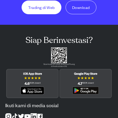
Trading di Web
Download
Siap Berinvestasi?
Scan kode QR untuk download Pluang
di Android dan iOS.
iOS App Store
Google Play Store
★
★
★
★
★
★
★
★
★
★
4.6
4.7
(
12.3K
ulasan
)
(
122.1K
ulasan
)
Ikuti kami di media sosial