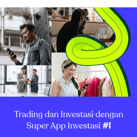
dengan kerugian belum terealisasi sebesar $853,24 juta.
Meskipun demikian, harga WLFI reboun...
Trading dan Investasi dengan
Super App Investasi
#1