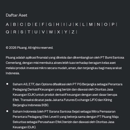
Daftar Aset
A
|
B
|
C
|
D
|
E
|
F
|
G
|
H
|
I
|
J
|
K
|
L
|
M
|
N
|
O
|
P
|
Q
|
R
|
S
|
T
|
U
|
V
|
W
|
X
|
Y
|
Z
|
©
2026
Pluang. All rights reserved.
Pluang adalah aplikasi finansial yang dikelola dan dikembangkan oleh PT Bumi Santosa
Cemerlang, dengan misi membuka akses lebih luas terhadap beragam kelas aset
melalui produk investasi mikro secara mudah, aman, dan terjangkau bagi masyarakat
Indonesia.
Saham AS, ETF, dan Options difasilitasi oleh PT PG Berjangka sebagai Perantara
Pedagang Derivatif Keuangan yang berizin dan diawasi oleh Otoritas Jasa
Keuangan (OJK) untuk produk derivatif keuangan dengan aset dasar berupa
Efek. Transaksi dicatat pada Jakarta Futures Exchange (JFX) dan Kliring
Berjangka Indonesia (KBI).
Saham Indonesia (oleh PT Sarana Santosa Sejati sebagai Mitra Pemasaran
Perantara Pedagang Efek Level II yang bekerja sama dengan PT Pluang Maju
Sekuritas sebagai Perusahaan Efek) berizin dan diawasi oleh Otoritas Jasa
Keuangan (OJK).