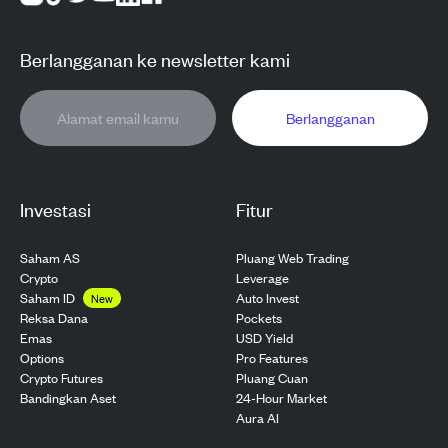
Berlangganan ke newsletter kami
Berlangganan
Investasi
Fitur
Saham AS
Pluang Web Trading
Crypto
Leverage
Saham ID
Auto Invest
New
Pockets
Reksa Dana
USD Yield
Emas
Pro Features
Options
Pluang Cuan
Crypto Futures
24-Hour Market
Bandingkan Aset
Aura AI