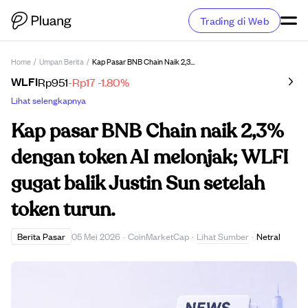
Trading di Web
Home
/
Umpan Berita
/
Kap Pasar BNB Chain Naik 2,3% Dengan Token AI Melonjak; WLFI Gugat Balik Justin Sun Setelah Token Turun.
WLFI
Rp951
-Rp17
-1.80%
Lihat selengkapnya
Kap pasar BNB Chain naik 2,3%
dengan token AI melonjak; WLFI
gugat balik Justin Sun setelah
token turun.
Lihat Sumber
Berita Pasar
05 Mei 2026
·
CoinMarketCap
·
·
Netral