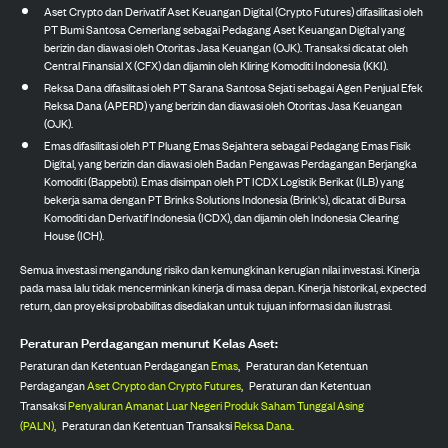
Aset Crypto dan Derivatif Aset Keuangan Digital (Crypto Futures) difasilitasi oleh
PT Bumi Santosa Cemerlang sebagai Pedagang Aset Keuangan Digital yang
berizin dan diawasi oleh Otoritas Jasa Keuangan (OJK). Transaksi dicatat oleh
Central Finansial X (CFX) dan dijamin oleh Kliring Komoditi Indonesia (KKI).
Reksa Dana difasilitasi oleh PT Sarana Santosa Sejati sebagai Agen Penjual Efek
Reksa Dana (APERD) yang berizin dan diawasi oleh Otoritas Jasa Keuangan
(OJK).
Emas difasilitasi oleh PT Pluang Emas Sejahtera sebagai Pedagang Emas Fisik
Digital, yang berizin dan diawasi oleh Badan Pengawas Perdagangan Berjangka
Komoditi (Bappebti). Emas disimpan oleh PT ICDX Logistik Berikat (ILB) yang
bekerja sama dengan PT Brinks Solutions Indonesia (Brink's), dicatat di Bursa
Komoditi dan Derivatif Indonesia (ICDX), dan dijamin oleh Indonesia Clearing
House (ICH).
Semua investasi mengandung risiko dan kemungkinan kerugian nilai investasi. Kinerja
pada masa lalu tidak mencerminkan kinerja di masa depan. Kinerja historikal, expected
return, dan proyeksi probabilitas disediakan untuk tujuan informasi dan ilustrasi.
Peraturan Perdagangan menurut Kelas Aset:
Peraturan dan Ketentuan Perdagangan
Emas
,
Peraturan dan Ketentuan
Perdagangan
Aset Crypto dan Crypto Futures
,
Peraturan dan Ketentuan
Transaksi
Penyaluran Amanat Luar Negeri Produk Saham Tunggal Asing
(PALN)
,
Peraturan dan Ketentuan Transaksi
Reksa Dana
.