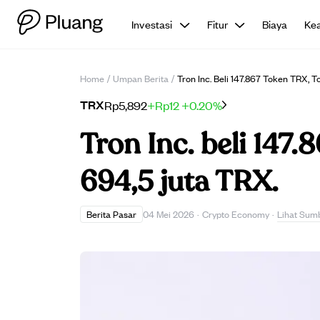
Investasi
Fitur
Biaya
Ke
Home
/
Umpan Berita
/
Tron Inc. Beli 147.867 Token TRX, 
TRX
Rp5,892
+Rp12
+0.20%
Tron Inc. beli 147.
694,5 juta TRX.
Lihat Sum
Berita Pasar
04 Mei 2026
·
Crypto Economy
·