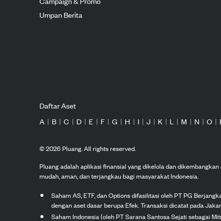
Campaign & Promo
Umpan Berita
Daftar Aset
A
|
B
|
C
|
D
|
E
|
F
|
G
|
H
|
I
|
J
|
K
|
L
|
M
|
N
|
O
|
©
2026
Pluang. All rights reserved.
Pluang adalah aplikasi finansial yang dikelola dan dikembangka
mudah, aman, dan terjangkau bagi masyarakat Indonesia.
Saham AS, ETF, dan Options difasilitasi oleh PT PG Berjang
dengan aset dasar berupa Efek. Transaksi dicatat pada Jakar
Saham Indonesia (oleh PT Sarana Santosa Sejati sebagai Mi