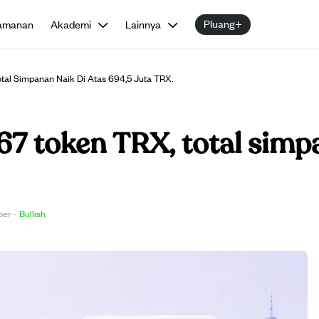
Pluang+
amanan
Akademi
Lainnya
Total Simpanan Naik Di Atas 694,5 Juta TRX.
867 token TRX, total simp
ber
·
Bullish