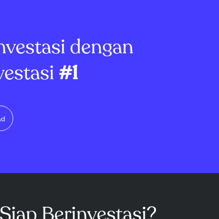
vestor lebih
kini mencapai 289 juta. Biaya
gang BTC
rendah BNB Chain dan integ...
n yang lebih
nvestasi dengan
vestasi
#1
ad
Siap Berinvestasi?