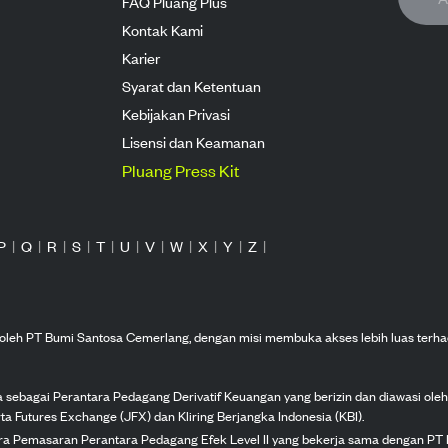
FAQ Pluang Plus
Kontak Kami
Karier
Syarat dan Ketentuan
Kebijakan Privasi
Lisensi dan Keamanan
Pluang Press Kit
P
|
Q
|
R
|
S
|
T
|
U
|
V
|
W
|
X
|
Y
|
Z
|
n oleh PT Bumi Santosa Cemerlang, dengan misi membuka akses lebih luas terha
ka sebagai Perantara Pedagang Derivatif Keuangan yang berizin dan diawasi ole
ta Futures Exchange (JFX) dan Kliring Berjangka Indonesia (KBI).
tra Pemasaran Perantara Pedagang Efek Level II yang bekerja sama dengan PT 