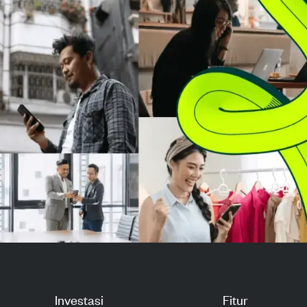
beredar di TRON,
selama semingg
menjadikannya platform utama
kurang bereaks
untuk penye...
harga...
Investasi
Fitur