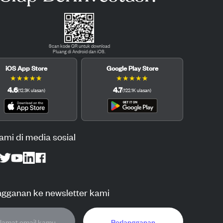
Scan kode QR untuk download
Pluang di Android dan iOS.
iOS App Store
Google Play Store
★
★
★
★
★
★
★
★
★
★
4.6
4.7
(
12.3K
ulasan
)
(
122.1K
ulasan
)
kami di media sosial
ngganan ke newsletter kami
Berlangganan