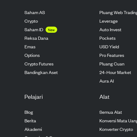
Saham AS
Pluang Web Tradin
Crypto
Leverage
Saham ID
Auto Invest
New
Reksa Dana
Pockets
Emas
USD Yield
Options
Pro Features
Crypto Futures
Pluang Cuan
Bandingkan Aset
24-Hour Market
Aura AI
Pelajari
Alat
Blog
Semua Alat
Berita
Konversi Mata Uan
Akademi
Konverter Crypto