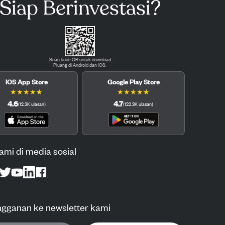
Siap Berinvestasi?
Scan kode QR untuk download
Pluang di Android dan iOS.
iOS App Store
Google Play Store
★
★
★
★
★
★
★
★
★
★
4.6
4.7
(
12.3K
ulasan
)
(
122.3K
ulasan
)
kami di media sosial
ngganan ke newsletter kami