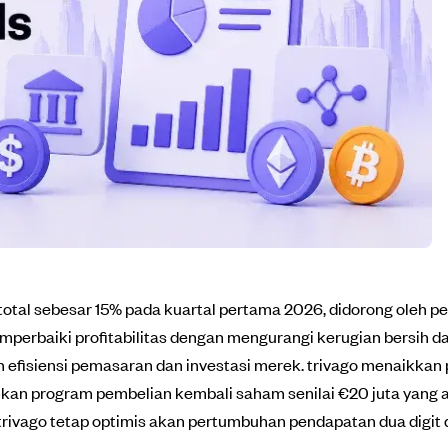
total sebesar 15% pada kuartal pertama 2026, didorong oleh p
perbaiki profitabilitas dengan mengurangi kerugian bersih d
h efisiensi pemasaran dan investasi merek. trivago menaikka
an program pembelian kembali saham senilai €20 juta yang a
 trivago tetap optimis akan pertumbuhan pendapatan dua digit 