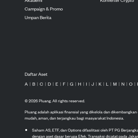
Campaign & Promo
Umpan Berita
Daftar Aset
A
|
B
|
C
|
D
|
E
|
F
|
G
|
H
|
I
|
J
|
K
|
L
|
M
|
N
|
O
|
©
2026
Pluang. All rights reserved.
Pluang adalah aplikasi finansial yang dikelola dan dikembangka
mudah, aman, dan terjangkau bagi masyarakat Indonesia.
Saham AS, ETF, dan Options difasilitasi oleh PT PG Berjang
dengan aset dasar berupa Efek. Transaksi dicatat pada Jakar