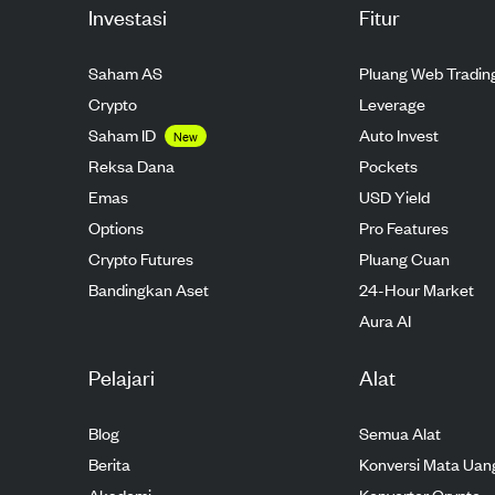
Investasi
Fitur
Saham AS
Pluang Web Tradin
Crypto
Leverage
Saham ID
Auto Invest
New
Reksa Dana
Pockets
Emas
USD Yield
Options
Pro Features
Crypto Futures
Pluang Cuan
Bandingkan Aset
24-Hour Market
Aura AI
Pelajari
Alat
Blog
Semua Alat
Berita
Konversi Mata Uan
Akademi
Konverter Crypto