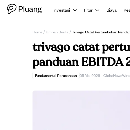
Investasi
Fitur
Biaya
Ke
Home
/
Umpan Berita
/
Trivago Catat Pertumbuhan Penda
trivago catat per
panduan EBITDA 2
Fundamental Perusahaan
05 Mei 2026
·
GlobeNewsWire