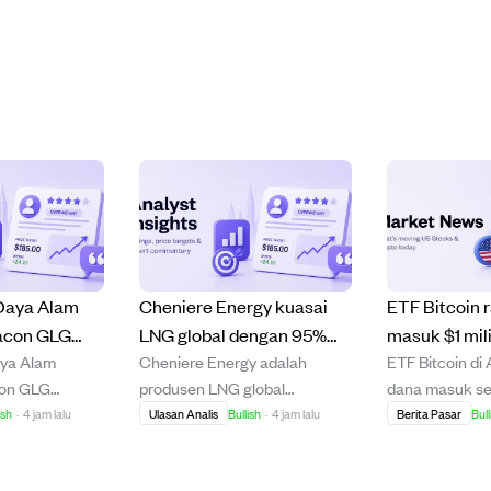
Daya Alam
Cheniere Energy kuasai
ETF Bitcoin 
acon GLG
LNG global dengan 95%
masuk $1 mil
ya Alam
Cheniere Energy adalah
ETF Bitcoin di
00 15% di
kapasitas kontrak jangka
seminggu, te
con GLG
produsen LNG global
dana masuk sek
i 2026
panjang, target harga naik
April pasca 
pat
terkemuka dengan 95%
dalam semingg
ish
·
4 jam lalu
Ulasan Analis
Bullish
·
4 jam lalu
Berita Pasar
Bull
26,65% hingga 2026.
Coldcard
li karena
kapasitasnya dijamin lewat
terbaik sejak A
n manfaat
kontrak jangka panjang,
ini terjadi set