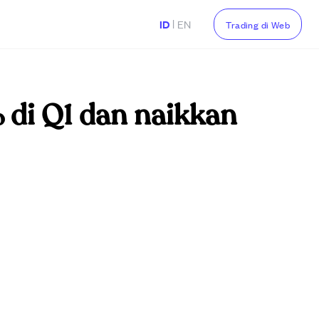
|
ID
EN
Trading di Web
 di Q1 dan naikkan