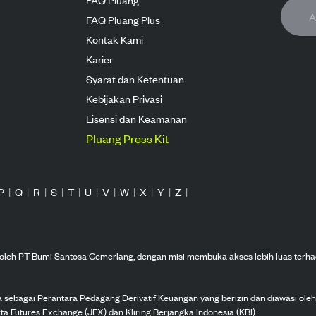
FAQ Pluang Plus
Kontak Kami
Karier
Syarat dan Ketentuan
Kebijakan Privasi
Lisensi dan Keamanan
Pluang Press Kit
P
|
Q
|
R
|
S
|
T
|
U
|
V
|
W
|
X
|
Y
|
Z
|
n oleh PT Bumi Santosa Cemerlang, dengan misi membuka akses lebih luas terha
ka sebagai Perantara Pedagang Derivatif Keuangan yang berizin dan diawasi ole
ta Futures Exchange (JFX) dan Kliring Berjangka Indonesia (KBI).