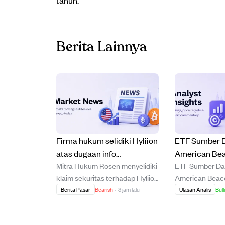
tahun.
Berita Lainnya
Firma hukum selidiki Hyliion
ETF Sumber 
atas dugaan info
American Be
Mitra Hukum Rosen menyelidiki
ETF Sumber Da
menyesatkan yang
ungguli S&P 5
klaim sekuritas terhadap Hyliion
American Bea
sebabkan saham turun,
tengah inflas
Holdings Corp. setelah tuduhan
(MGNR) menda
Berita Pasar
Bearish
·
3 jam lalu
Ulasan Analis
Bull
tawarkan kompensasi.
bahwa perusahaan memberikan
rekomendasi Be
informasi bisnis yang
kinerja kuat da