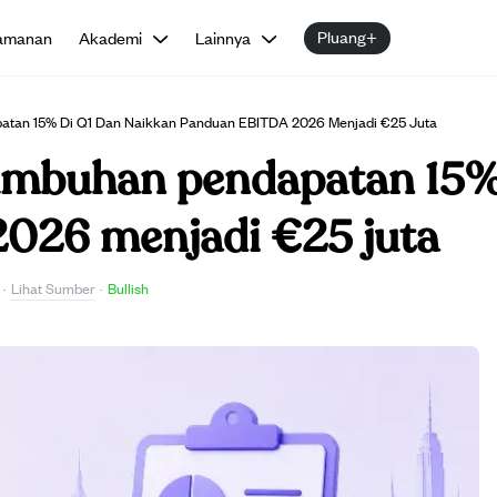
Pluang+
amanan
Akademi
Lainnya
patan 15% Di Q1 Dan Naikkan Panduan EBITDA 2026 Menjadi €25 Juta
tumbuhan pendapatan 15%
026 menjadi €25 juta
Lihat Sumber
·
·
Bullish