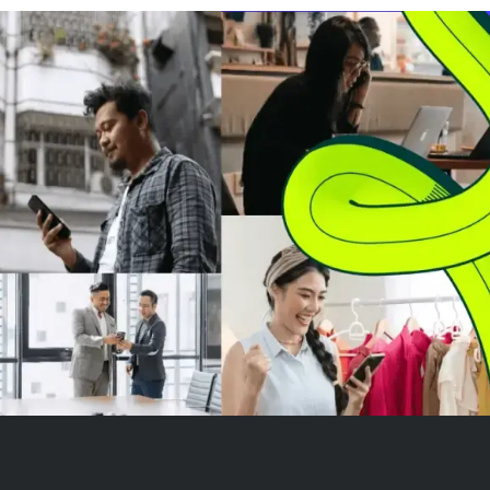
menyesatkan secara material.
lindung nilai ter
Hal ini terjadi setelah laporan
Sejak Februari
penjual pendek meragukan
mengungguli S
keabsahan perjanjian...
sebesar 15% se
dengan portofol
saham. ET...