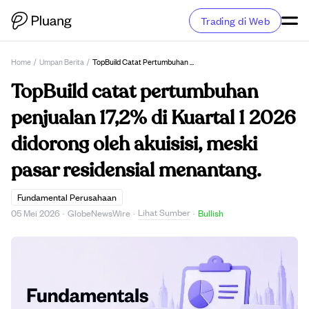
Trading di Web
Home
/
Umpan Berita
/
TopBuild Catat Pertumbuhan Penjualan 17,2% Di Kuartal 1 2026 Didorong Oleh Akuisisi, Meski Pasar Residensial Menantang.
TopBuild catat pertumbuhan
penjualan 17,2% di Kuartal 1 2026
didorong oleh akuisisi, meski
pasar residensial menantang.
Fundamental Perusahaan
Lihat Sumber
05 Mei 2026
·
GlobeNewsWire
·
·
Bullish