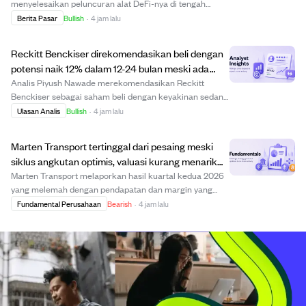
menyelesaikan peluncuran alat DeFi-nya di tengah
prediksi harga Ethereum yang bullish hingga $10.000
Berita Pasar
Bullish
·
4 jam lalu
tahun ini. Meski potensi kenaikan harga Ethereum
terbatas sekitar 6x karena kapitalisasi pasar b...
Reckitt Benckiser direkomendasikan beli dengan
potensi naik 12% dalam 12-24 bulan meski ada
risiko litigasi.
Analis Piyush Nawade merekomendasikan Reckitt
Benckiser sebagai saham beli dengan keyakinan sedang
dalam jangka 12-24 bulan, karena harga sahamnya
Ulasan Analis
Bullish
·
4 jam lalu
diskon 21% dibandingkan perusahaan sejenis meski ada
risiko litigasi terkait Mead Johnson. Perusahaan m...
Marten Transport tertinggal dari pesaing meski
siklus angkutan optimis, valuasi kurang menarik
dan pendapatan menurun.
Marten Transport melaporkan hasil kuartal kedua 2026
yang melemah dengan pendapatan dan margin yang
menurun akibat pengurangan armada dan kurangnya
Fundamental Perusahaan
Bearish
·
4 jam lalu
investasi, sehingga volume turun. Meskipun manajemen
mencatat siklus angkutan mulai membaik, perusahaa...