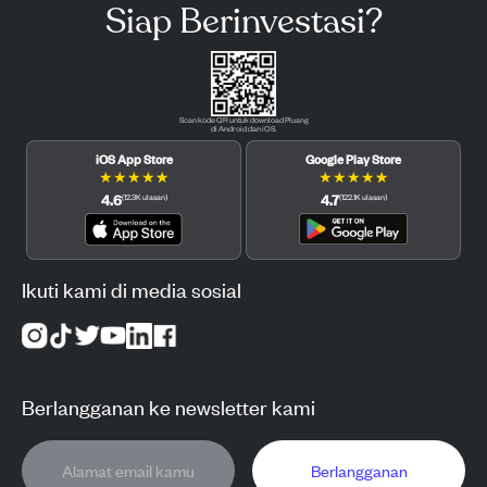
Siap Berinvestasi?
Scan kode QR untuk download Pluang
di Android dan iOS.
iOS App Store
Google Play Store
★
★
★
★
★
★
★
★
★
★
4.6
4.7
(
12.3K
ulasan
)
(
122.1K
ulasan
)
Ikuti kami di media sosial
Berlangganan ke newsletter kami
Berlangganan