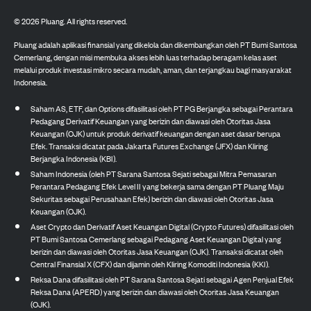
©
2026
Pluang. All rights reserved.
Pluang adalah aplikasi finansial yang dikelola dan dikembangkan oleh PT Bumi Santosa
Cemerlang, dengan misi membuka akses lebih luas terhadap beragam kelas aset
melalui produk investasi mikro secara mudah, aman, dan terjangkau bagi masyarakat
Indonesia.
Saham AS, ETF, dan Options difasilitasi oleh PT PG Berjangka sebagai Perantara
Pedagang Derivatif Keuangan yang berizin dan diawasi oleh Otoritas Jasa
Keuangan (OJK) untuk produk derivatif keuangan dengan aset dasar berupa
Efek. Transaksi dicatat pada Jakarta Futures Exchange (JFX) dan Kliring
Berjangka Indonesia (KBI).
Saham Indonesia (oleh PT Sarana Santosa Sejati sebagai Mitra Pemasaran
Perantara Pedagang Efek Level II yang bekerja sama dengan PT Pluang Maju
Sekuritas sebagai Perusahaan Efek) berizin dan diawasi oleh Otoritas Jasa
Keuangan (OJK).
Aset Crypto dan Derivatif Aset Keuangan Digital (Crypto Futures) difasilitasi oleh
PT Bumi Santosa Cemerlang sebagai Pedagang Aset Keuangan Digital yang
berizin dan diawasi oleh Otoritas Jasa Keuangan (OJK). Transaksi dicatat oleh
Central Finansial X (CFX) dan dijamin oleh Kliring Komoditi Indonesia (KKI).
Reksa Dana difasilitasi oleh PT Sarana Santosa Sejati sebagai Agen Penjual Efek
Reksa Dana (APERD) yang berizin dan diawasi oleh Otoritas Jasa Keuangan
(OJK).