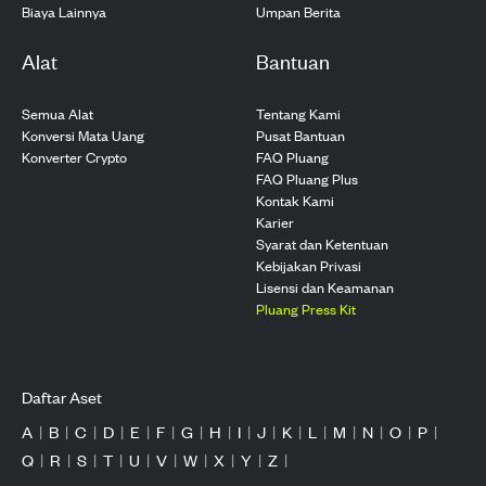
Biaya Lainnya
Umpan Berita
Alat
Bantuan
Semua Alat
Tentang Kami
Konversi Mata Uang
Pusat Bantuan
Konverter Crypto
FAQ Pluang
FAQ Pluang Plus
Kontak Kami
Karier
Syarat dan Ketentuan
Kebijakan Privasi
Lisensi dan Keamanan
Pluang Press Kit
Daftar Aset
A
|
B
|
C
|
D
|
E
|
F
|
G
|
H
|
I
|
J
|
K
|
L
|
M
|
N
|
O
|
P
|
Q
|
R
|
S
|
T
|
U
|
V
|
W
|
X
|
Y
|
Z
|