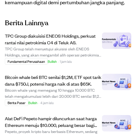
kemampuan digital demi pertumbuhan jangka panjang.
Berita Lainnya
TPC Group diakuisisi ENEOS Holdings, perkuat
rantai nilai petrokimia C4 di Teluk AS.
TPC Group telah menyetujui akuisisi oleh ENEOS
Holdings, yang akan mengambil alih operasi petrokimia
dan terminalnya di Texas dan Louisiana. Akuisisi ini
Fundamental Perusahaan
Bullish
·
1 jam lalu
bertujuan memperkuat posisi ENEOS dalam rantai nilai
petrokimia C4 dan mendukung investasi berke...
Bitcoin whale beli BTC senilai $1,2M, ETF spot tarik
dana $750J, potensi harga naik di atas $65K.
Bitcoin whale yang memegang 10 hingga 10.000 BTC
telah mengakumulasi lebih dari 20.000 BTC senilai $1,2
miliar sejak akhir Juli, sementara ETF spot bitcoin AS
Berita Pasar
Bullish
·
4 jam lalu
menarik dana masuk sebesar $754 juta minggu ini,
mencatatkan minggu terbaik sejak April. Me...
Alat DeFi Pepeto hampir diluncurkan saat harga
Ethereum menuju $10.000, peluang besar bagi
investor awal.
Pepeto, proyek kripto baru berbasis Ethereum, sedang