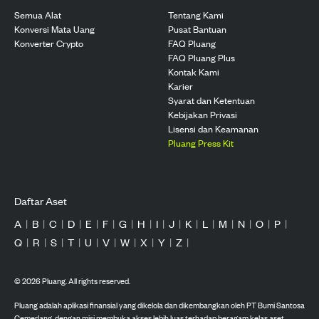
Semua Alat
Tentang Kami
Konversi Mata Uang
Pusat Bantuan
Konverter Crypto
FAQ Pluang
FAQ Pluang Plus
Kontak Kami
Karier
Syarat dan Ketentuan
Kebijakan Privasi
Lisensi dan Keamanan
Pluang Press Kit
Daftar Aset
A
|
B
|
C
|
D
|
E
|
F
|
G
|
H
|
I
|
J
|
K
|
L
|
M
|
N
|
O
|
P
|
Q
|
R
|
S
|
T
|
U
|
V
|
W
|
X
|
Y
|
Z
|
©
2026
Pluang. All rights reserved.
Pluang adalah aplikasi finansial yang dikelola dan dikembangkan oleh PT Bumi Santosa
Cemerlang, dengan misi membuka akses lebih luas terhadap beragam kelas aset