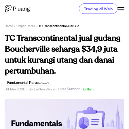
Trading di Web
Home
/
Umpan Berita
/
TC Transcontinental Jual Gudang Boucherville Seharga $34,9 Juta Untuk Kurangi Utang Dan Danai Pertumbuhan.
TC Transcontinental jual gudang
Boucherville seharga $34,9 juta
untuk kurangi utang dan danai
pertumbuhan.
Fundamental Perusahaan
Lihat Sumber
04 Mei 2026
·
GlobeNewsWire
·
·
Bullish