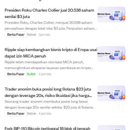
Presiden Roku Charles Collier jual 20.538 saham
senilai $3 juta
Presiden Roku, Charles Collier, menjual 20.538 saham
perusahaan dengan total nilai $3 juta. Penjualan saham
ini bisa jadi bagian dari perencanaan keuangan pribadi
Berita Pasar
Netral
·
1 jam lalu
atau perubahan kepercayaan, meski tidak ada detail
lebih lanjut. Investor disarankan me...
Ripple siap kembangkan bisnis kripto di Eropa usai
dapat izin MiCA penuh
Ripple telah mendapatkan otorisasi MiCA penuh,
memungkinkan ekspansi layanan pembayaran kripto
dan stablecoin yang teregulasi di seluruh 30 negara
Berita Pasar
Bullish
·
4 jam lalu
Kawasan Ekonomi Eropa. Pencapaian regulasi ini
menggeser fokus Ripple dari mendapatkan izin ke
Trader anonim buka posisi long Solana $23 juta
memperlu...
dengan leverage 20x, risiko likuidasi jika harga
turun 5%
Seorang trader anonim membuka posisi long besar
dengan leverage 20x senilai sekitar $23 juta di Solana
(SOL) melalui platform perpetual futures
Berita Pasar
Netral
·
4 jam lalu
terdesentralisasi Hyperliquid. Posisi ini menargetkan
500.000 SOL, dengan 200.000 SOL sudah terealisasi.
Fork BIP-110 Bitcoin tertinggal 18 blok di tengah