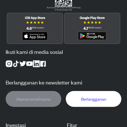
Scan kode QR untuk download Pluang
di Android dan iOS.
iOS App Store
Google Play Store
★
★
★
★
★
★
★
★
★
★
4.6
4.7
(
12.3K
ulasan
)
(
122.3K
ulasan
)
Ikuti kami di media sosial
Berlangganan ke newsletter kami
Berlangganan
Investasi
Fitur