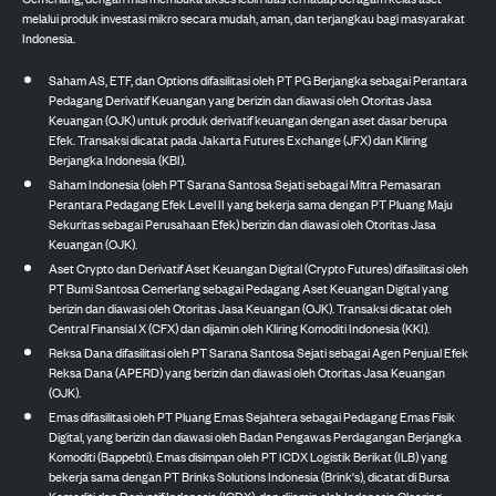
melalui produk investasi mikro secara mudah, aman, dan terjangkau bagi masyarakat
Indonesia.
Saham AS, ETF, dan Options difasilitasi oleh PT PG Berjangka sebagai Perantara
Pedagang Derivatif Keuangan yang berizin dan diawasi oleh Otoritas Jasa
Keuangan (OJK) untuk produk derivatif keuangan dengan aset dasar berupa
Efek. Transaksi dicatat pada Jakarta Futures Exchange (JFX) dan Kliring
Berjangka Indonesia (KBI).
Saham Indonesia (oleh PT Sarana Santosa Sejati sebagai Mitra Pemasaran
Perantara Pedagang Efek Level II yang bekerja sama dengan PT Pluang Maju
Sekuritas sebagai Perusahaan Efek) berizin dan diawasi oleh Otoritas Jasa
Keuangan (OJK).
Aset Crypto dan Derivatif Aset Keuangan Digital (Crypto Futures) difasilitasi oleh
PT Bumi Santosa Cemerlang sebagai Pedagang Aset Keuangan Digital yang
berizin dan diawasi oleh Otoritas Jasa Keuangan (OJK). Transaksi dicatat oleh
Central Finansial X (CFX) dan dijamin oleh Kliring Komoditi Indonesia (KKI).
Reksa Dana difasilitasi oleh PT Sarana Santosa Sejati sebagai Agen Penjual Efek
Reksa Dana (APERD) yang berizin dan diawasi oleh Otoritas Jasa Keuangan
(OJK).
Emas difasilitasi oleh PT Pluang Emas Sejahtera sebagai Pedagang Emas Fisik
Digital, yang berizin dan diawasi oleh Badan Pengawas Perdagangan Berjangka
Komoditi (Bappebti). Emas disimpan oleh PT ICDX Logistik Berikat (ILB) yang
bekerja sama dengan PT Brinks Solutions Indonesia (Brink's), dicatat di Bursa
Komoditi dan Derivatif Indonesia (ICDX), dan dijamin oleh Indonesia Clearing