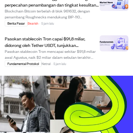
K...
perpecahan penambangan dan tingkat kesulitan
tinggi.
Blockchain Bitcoin terbelah di blok 961632, dengan
penambang Roughnecks mendukung BIP-110
menambang dua blok di rantai minoritas yang kini
Berita Pasar
Bearish
·
5 jam lalu
tertinggal 18 blok dari rantai utama yang sudah
mencapai blok 961651. Tingkat kesulitan penambangan
Pasokan stablecoin Tron capai $91,8 miliar,
tetap tingg...
didorong oleh Tether USDT, tunjukkan
pertumbuhan kuat pembayaran kripto.
Pasokan stablecoin Tron mencapai sekitar $91,8 miliar
awal Agustus, naik $2 miliar dalam sebulan terakhir.
Hampir 98% pasokan ini adalah USDT dari Tether,
Fundamental Protokol
Netral
·
5 jam lalu
menjadikan Tron blockchain terbesar untuk peredaran
USDT sejak 2021. Jaringan ini memproses sek...