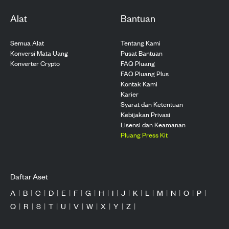
Alat
Bantuan
Semua Alat
Tentang Kami
Konversi Mata Uang
Pusat Bantuan
Konverter Crypto
FAQ Pluang
FAQ Pluang Plus
Kontak Kami
Karier
Syarat dan Ketentuan
Kebijakan Privasi
Lisensi dan Keamanan
Pluang Press Kit
Daftar Aset
A
|
B
|
C
|
D
|
E
|
F
|
G
|
H
|
I
|
J
|
K
|
L
|
M
|
N
|
O
|
P
|
Q
|
R
|
S
|
T
|
U
|
V
|
W
|
X
|
Y
|
Z
|