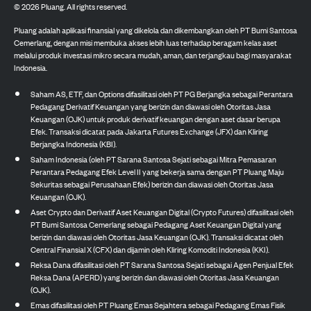
©
2026
Pluang. All rights reserved.
Pluang adalah aplikasi finansial yang dikelola dan dikembangkan oleh PT Bumi Santosa
Cemerlang, dengan misi membuka akses lebih luas terhadap beragam kelas aset
melalui produk investasi mikro secara mudah, aman, dan terjangkau bagi masyarakat
Indonesia.
Saham AS, ETF, dan Options difasilitasi oleh PT PG Berjangka sebagai Perantara
Pedagang Derivatif Keuangan yang berizin dan diawasi oleh Otoritas Jasa
Keuangan (OJK) untuk produk derivatif keuangan dengan aset dasar berupa
Efek. Transaksi dicatat pada Jakarta Futures Exchange (JFX) dan Kliring
Berjangka Indonesia (KBI).
Saham Indonesia (oleh PT Sarana Santosa Sejati sebagai Mitra Pemasaran
Perantara Pedagang Efek Level II yang bekerja sama dengan PT Pluang Maju
Sekuritas sebagai Perusahaan Efek) berizin dan diawasi oleh Otoritas Jasa
Keuangan (OJK).
Aset Crypto dan Derivatif Aset Keuangan Digital (Crypto Futures) difasilitasi oleh
PT Bumi Santosa Cemerlang sebagai Pedagang Aset Keuangan Digital yang
berizin dan diawasi oleh Otoritas Jasa Keuangan (OJK). Transaksi dicatat oleh
Central Finansial X (CFX) dan dijamin oleh Kliring Komoditi Indonesia (KKI).
Reksa Dana difasilitasi oleh PT Sarana Santosa Sejati sebagai Agen Penjual Efek
Reksa Dana (APERD) yang berizin dan diawasi oleh Otoritas Jasa Keuangan
(OJK).
Emas difasilitasi oleh PT Pluang Emas Sejahtera sebagai Pedagang Emas Fisik