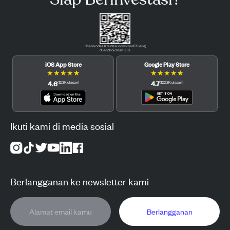
Scan kode QR untuk download Pluang
di Android dan iOS.
iOS App Store
Google Play Store
★
★
★
★
★
★
★
★
★
★
4.6
4.7
(
12.3K
ulasan
)
(
122.3K
ulasan
)
Ikuti kami di media sosial
Berlangganan ke newsletter kami
Berlangganan