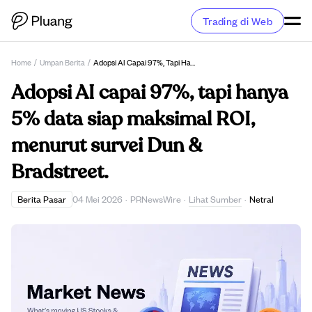
Trading di Web
Home
/
Umpan Berita
/
Adopsi AI Capai 97%, Tapi Hanya 5% Data Siap Maksimal ROI, Menurut Survei Dun & Bradstreet.
Adopsi AI capai 97%, tapi hanya
5% data siap maksimal ROI,
menurut survei Dun &
Bradstreet.
Lihat Sumber
Berita Pasar
04 Mei 2026
·
PRNewsWire
·
·
Netral