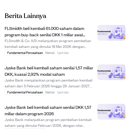
Berita Lainnya
FLSmidth beli kembali 61.000 saham dalam
program buy-back senilai DKK 1 miliar awal
Agustus 2026
FLSmidth & Co. A/S melanjutkan program pembelian
kembali saham yang dimulai 18 Mei 2026 dengan
membeli 61.000 saham antara 3 dan 7 Agustus 2026
Fundamental Perusahaan
Netral
·
1 jam lalu
pada harga antara DKK 487,45 hingga DKK 511,77 per
saham. Total saham yang dibeli kembali mencapai
Jyske Bank beli kembali saham senilai 1,57 miliar
769.173...
DKK, kuasai 2,92% modal saham
Jyske Bank menjalankan program pembelian kembali
saham dari 5 Februari 2026 hingga 29 Januari 2027
dengan nilai maksimal 3 miliar DKK. Hingga awal
Fundamental Perusahaan
Netral
·
1 jam lalu
Agustus 2026, bank telah membeli kembali saham
senilai sekitar 1,57 miliar DKK dengan harga rata-rata 9...
Jyske Bank beli kembali saham senilai DKK 1,57
miliar dalam program 2026
Jyske Bank melanjutkan program pembelian kembali
saham yang dimulai Februari 2026, dengan nilai