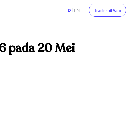
|
ID
EN
Trading di Web
6 pada 20 Mei