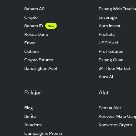
Saham AS
Pluang Web Tradin
Crypto
Leverage
Saham ID
Auto Invest
New
Reksa Dana
Pockets
Emas
USD Yield
Options
Pro Features
Crypto Futures
Pluang Cuan
Bandingkan Aset
24-Hour Market
Aura AI
Pelajari
Alat
Blog
Semua Alat
Berita
Konversi Mata Uan
Akademi
Konverter Crypto
Campaign & Promo