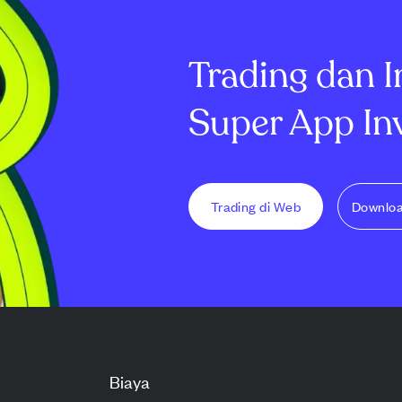
l 27,82% sambil
RippleX dan Julius Baer, acara
pengamat dap
ini menawarkan hadi...
langsung...
Trading dan I
Super App In
Trading di Web
Downlo
Biaya