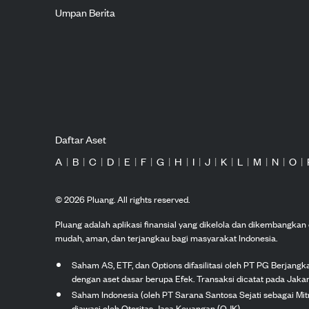
Umpan Berita
Daftar Aset
A
|
B
|
C
|
D
|
E
|
F
|
G
|
H
|
I
|
J
|
K
|
L
|
M
|
N
|
O
|
©
2026
Pluang. All rights reserved.
Pluang adalah aplikasi finansial yang dikelola dan dikembangka
mudah, aman, dan terjangkau bagi masyarakat Indonesia.
Saham AS, ETF, dan Options difasilitasi oleh PT PG Berjang
dengan aset dasar berupa Efek. Transaksi dicatat pada Jakar
Saham Indonesia (oleh PT Sarana Santosa Sejati sebagai Mi
diawasi oleh Otoritas Jasa Keuangan (OJK).