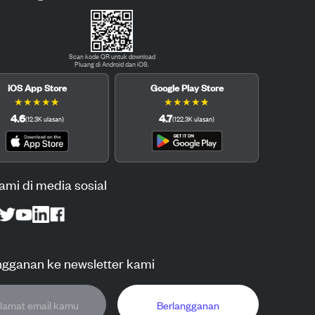
Scan kode QR untuk download
Pluang di Android dan iOS.
iOS App Store
Google Play Store
★
★
★
★
★
★
★
★
★
★
4.6
4.7
(
12.3K
ulasan
)
(
122.3K
ulasan
)
kami di media sosial
ngganan ke newsletter kami
Berlangganan