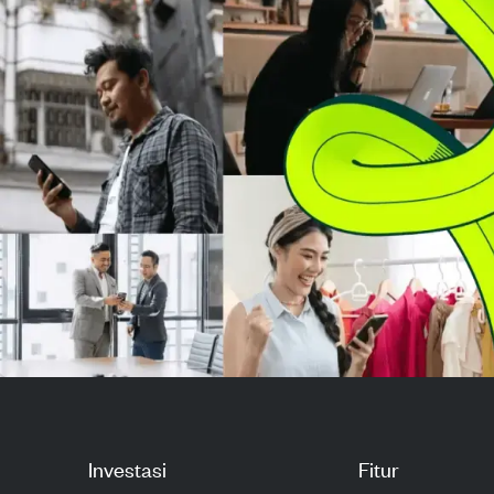
mereka baru-baru ini. Firma
total imbal hasi
hukum ini mencurigai ada...
...
Investasi
Fitur