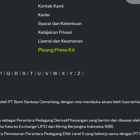
Kontak Kami
Karier
Syarat dan Ketentuan
Kebijakan Privasi
Lisensi dan Keamanan
Pluang Press Kit
P
|
Q
|
R
|
S
|
T
|
U
|
V
|
W
|
X
|
Y
|
Z
|
n oleh PT Bumi Santosa Cemerlang, dengan misi membuka akses lebih luas terha
ka sebagai Perantara Pedagang Derivatif Keuangan yang berizin dan diawasi ole
ta Futures Exchange (JFX) dan Kliring Berjangka Indonesia (KBI).
tra Pemasaran Perantara Pedagang Efek Level II yang bekerja sama dengan PT 