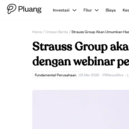
Investasi
Fitur
Biaya
Ke
Home
/
Umpan Berita
/
Strauss Group Akan Umumkan Hasi
Strauss Group ak
dengan webinar pe
L
Fundamental Perusahaan
05 Mei 2026
·
PRNewsWire
·