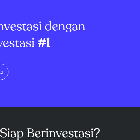
at memantau
pertumbuhan kuat di Q2 deng...
nvestasi dengan
vestasi
#1
ad
Siap Berinvestasi?