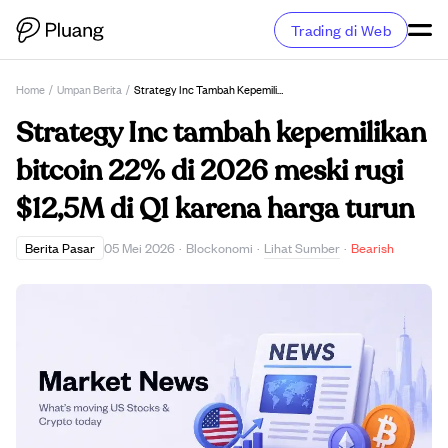
Trading di Web
Home
/
Umpan Berita
/
Strategy Inc Tambah Kepemilikan Bitcoin 22% Di 2026 Meski Rugi $12,5M Di Q1 Karena Harga Turun
Strategy Inc tambah kepemilikan
bitcoin 22% di 2026 meski rugi
$12,5M di Q1 karena harga turun
Lihat Sumber
Berita Pasar
05 Mei 2026
·
Blockonomi
·
·
Bearish