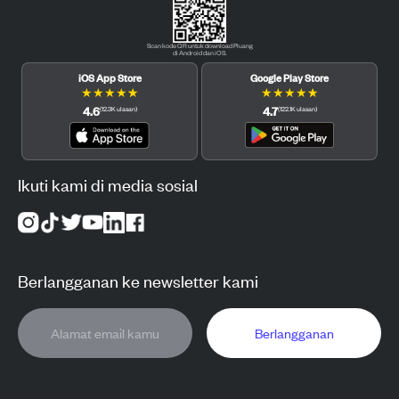
Scan kode QR untuk download Pluang
di Android dan iOS.
iOS App Store
Google Play Store
★
★
★
★
★
★
★
★
★
★
4.6
4.7
(
12.3K
ulasan
)
(
122.1K
ulasan
)
Ikuti kami di media sosial
Berlangganan ke newsletter kami
Berlangganan