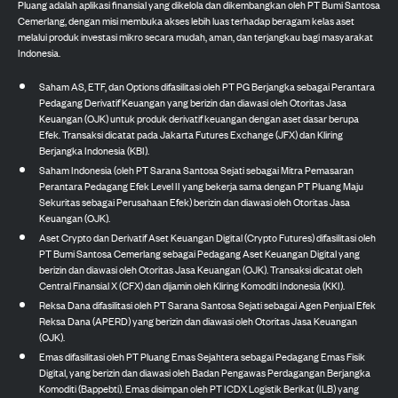
Pluang adalah aplikasi finansial yang dikelola dan dikembangkan oleh PT Bumi Santosa
Cemerlang, dengan misi membuka akses lebih luas terhadap beragam kelas aset
melalui produk investasi mikro secara mudah, aman, dan terjangkau bagi masyarakat
Indonesia.
Saham AS, ETF, dan Options difasilitasi oleh PT PG Berjangka sebagai Perantara
Pedagang Derivatif Keuangan yang berizin dan diawasi oleh Otoritas Jasa
Keuangan (OJK) untuk produk derivatif keuangan dengan aset dasar berupa
Efek. Transaksi dicatat pada Jakarta Futures Exchange (JFX) dan Kliring
Berjangka Indonesia (KBI).
Saham Indonesia (oleh PT Sarana Santosa Sejati sebagai Mitra Pemasaran
Perantara Pedagang Efek Level II yang bekerja sama dengan PT Pluang Maju
Sekuritas sebagai Perusahaan Efek) berizin dan diawasi oleh Otoritas Jasa
Keuangan (OJK).
Aset Crypto dan Derivatif Aset Keuangan Digital (Crypto Futures) difasilitasi oleh
PT Bumi Santosa Cemerlang sebagai Pedagang Aset Keuangan Digital yang
berizin dan diawasi oleh Otoritas Jasa Keuangan (OJK). Transaksi dicatat oleh
Central Finansial X (CFX) dan dijamin oleh Kliring Komoditi Indonesia (KKI).
Reksa Dana difasilitasi oleh PT Sarana Santosa Sejati sebagai Agen Penjual Efek
Reksa Dana (APERD) yang berizin dan diawasi oleh Otoritas Jasa Keuangan
(OJK).
Emas difasilitasi oleh PT Pluang Emas Sejahtera sebagai Pedagang Emas Fisik
Digital, yang berizin dan diawasi oleh Badan Pengawas Perdagangan Berjangka
Komoditi (Bappebti). Emas disimpan oleh PT ICDX Logistik Berikat (ILB) yang