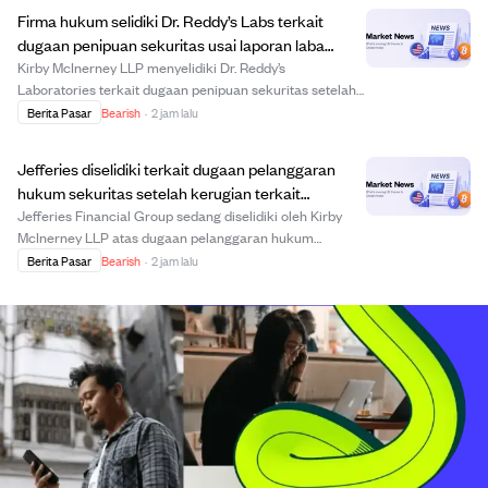
tahunan. Perusahaan juga mengungkapkan
Firma hukum selidiki Dr. Reddy’s Labs terkait
pengurangan pendapa...
dugaan penipuan sekuritas usai laporan laba
mengecewakan.
Kirby McInerney LLP menyelidiki Dr. Reddy’s
Laboratories terkait dugaan penipuan sekuritas setelah
laporan laba kuartal pertama 2027 yang menunjukkan
Berita Pasar
Bearish
·
2 jam lalu
kerugian dan penyisihan ₹2,4 miliar akibat batch
semaglutide yang tidak sesuai standar. CEO menyatak...
Jefferies diselidiki terkait dugaan pelanggaran
hukum sekuritas setelah kerugian terkait
kebangkrutan.
Jefferies Financial Group sedang diselidiki oleh Kirby
McInerney LLP atas dugaan pelanggaran hukum
sekuritas terkait eksposur unit manajemen asetnya ke
Berita Pasar
Bearish
·
2 jam lalu
First Brands Group yang bangkrut pada 2025. SEC
dilaporkan menyelidiki apakah Jefferies menyesatka...