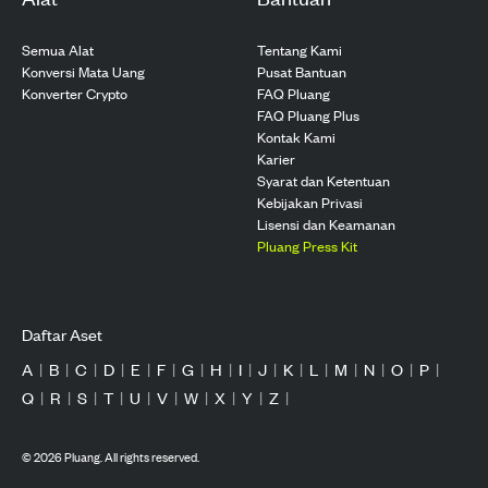
Semua Alat
Tentang Kami
Konversi Mata Uang
Pusat Bantuan
Konverter Crypto
FAQ Pluang
FAQ Pluang Plus
Kontak Kami
Karier
Syarat dan Ketentuan
Kebijakan Privasi
Lisensi dan Keamanan
Pluang Press Kit
Daftar Aset
A
|
B
|
C
|
D
|
E
|
F
|
G
|
H
|
I
|
J
|
K
|
L
|
M
|
N
|
O
|
P
|
Q
|
R
|
S
|
T
|
U
|
V
|
W
|
X
|
Y
|
Z
|
©
2026
Pluang. All rights reserved.