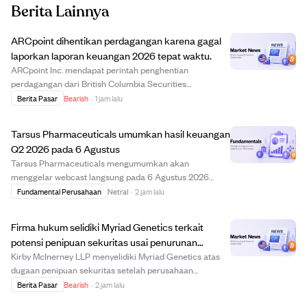
Berita Lainnya
ARCpoint dihentikan perdagangan karena gagal
laporkan laporan keuangan 2026 tepat waktu.
ARCpoint Inc. mendapat perintah penghentian
perdagangan dari British Columbia Securities
Commission karena gagal menyerahkan laporan
Berita Pasar
Bearish
·
1 jam lalu
keuangan diaudit dan dokumen terkait tepat waktu pada
29 Juli 2026 untuk tahun yang berakhir 31 Maret 2026.
Tarsus Pharmaceuticals umumkan hasil keuangan
Perintah ...
Q2 2026 pada 6 Agustus
Tarsus Pharmaceuticals mengumumkan akan
menggelar webcast langsung pada 6 Agustus 2026
untuk melaporkan hasil keuangan kuartal kedua dan
Fundamental Perusahaan
Netral
·
2 jam lalu
memberikan pembaruan korporat. Webcast akan
tersedia pukul 05.00 PT / 08.00 ET, dengan rekaman
Firma hukum selidiki Myriad Genetics terkait
yang dapat diakses...
potensi penipuan sekuritas usai penurunan
pendapatan.
Kirby McInerney LLP menyelidiki Myriad Genetics atas
dugaan penipuan sekuritas setelah perusahaan
melaporkan penurunan pendapatan 11% pada kuartal
Berita Pasar
Bearish
·
2 jam lalu
kedua 2026 dan penurunan proyeksi pendapatan