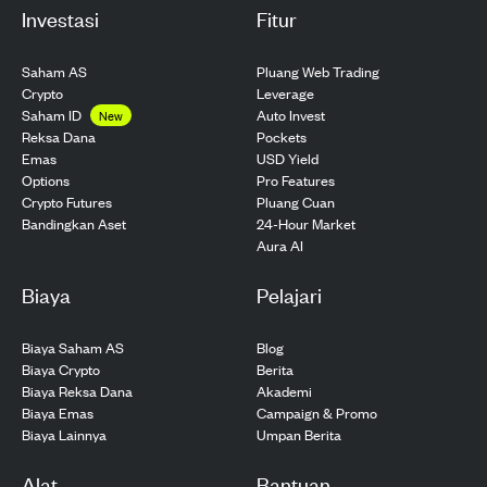
Investasi
Fitur
Saham AS
Pluang Web Trading
Crypto
Leverage
Saham ID
Auto Invest
New
Pockets
Reksa Dana
USD Yield
Emas
Pro Features
Options
Pluang Cuan
Crypto Futures
24-Hour Market
Bandingkan Aset
Aura AI
Biaya
Pelajari
Biaya Saham AS
Blog
Biaya Crypto
Berita
Biaya Reksa Dana
Akademi
Biaya Emas
Campaign & Promo
Biaya Lainnya
Umpan Berita
Alat
Bantuan