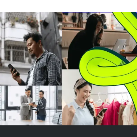
mendanai akuisisi Cox
miliar. Penawar
Communications dan keperluan
pertukaran tujuh
korporasi umum, termasuk
dengan obligas
pelunasan utang. Penawaran ini
baru yang jatu
tidak tergantung pada
dan...
penutupan ak...