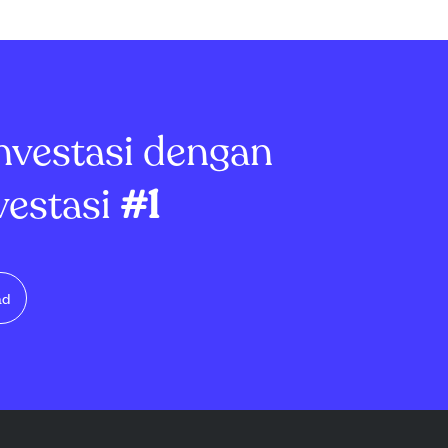
nvestasi dengan
vestasi
#1
ad