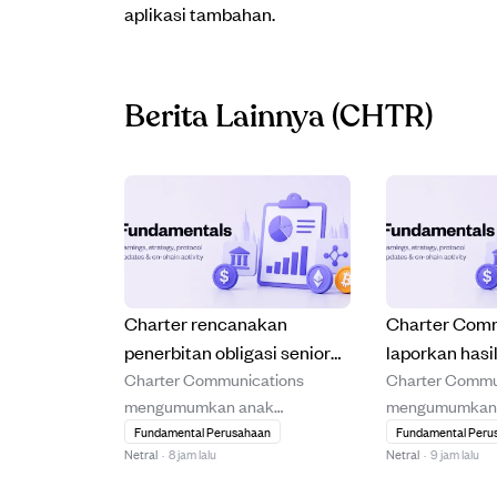
aplikasi tambahan.
Berita Lainnya
(CHTR)
Charter rencanakan
Charter Com
penerbitan obligasi senior
laporkan hasi
Charter Communications
Charter Commu
untuk danai akuisisi Cox
penawaran tuk
mengumumkan anak
mengumumkan h
Communications dan lunasi
senilai lebih d
perusahaannya akan
penawaran tukar
Fundamental Perusahaan
Fundamental Peru
utang.
Netral
·
8 jam lalu
Netral
·
9 jam lalu
menerbitkan obligasi senior
dengan pemegan
berjangka tetap untuk
menyerahkan leb