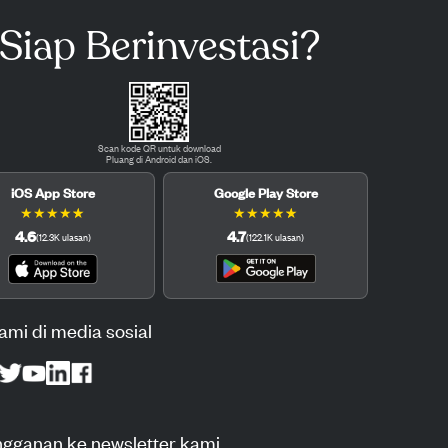
Siap Berinvestasi?
Scan kode QR untuk download
Pluang di Android dan iOS.
iOS App Store
Google Play Store
★
★
★
★
★
★
★
★
★
★
4.6
4.7
(
12.3K
ulasan
)
(
122.1K
ulasan
)
kami di media sosial
ngganan ke newsletter kami