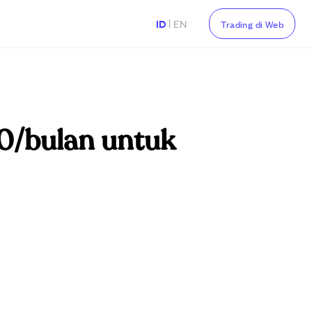
|
ID
EN
Trading di Web
0/bulan untuk