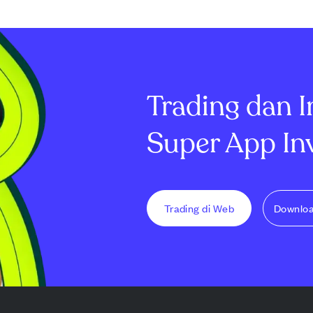
an ini melibatkan
 seri obligasi
i Senior Secured
h tempo 2038
Trading dan I
Super App In
Trading di Web
Downlo