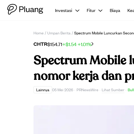
Investasi
Fitur
Biaya
Ke
Home
/
Umpan Berita
/
Spectrum Mobile Luncurkan Second
CHTR
$154.71
+$1.54
+1.01%
Spectrum Mobile l
nomor kerja dan pr
Lihat Sumber
Lainnya
05 Mei 2026
·
PRNewsWire
·
·
Bul