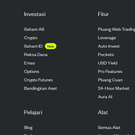
Investasi
Fitur
Saham AS
Pluang Web Tradin
Crypto
Leverage
Saham ID
Auto Invest
New
Reksa Dana
Pockets
Emas
USD Yield
Options
Pro Features
Crypto Futures
Pluang Cuan
Bandingkan Aset
24-Hour Market
Aura AI
Pelajari
Alat
Blog
Semua Alat