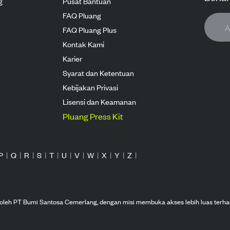
g
Pusat Bantuan
FAQ Pluang
FAQ Pluang Plus
Kontak Kami
Karier
Syarat dan Ketentuan
Kebijakan Privasi
Lisensi dan Keamanan
Pluang Press Kit
P
|
Q
|
R
|
S
|
T
|
U
|
V
|
W
|
X
|
Y
|
Z
|
n oleh PT Bumi Santosa Cemerlang, dengan misi membuka akses lebih luas terha