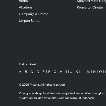
Berita
Konversi Mata Uan
Akademi
Konverter Crypto
Campaign & Promo
Umpan Berita
Daftar Aset
A
|
B
|
C
|
D
|
E
|
F
|
G
|
H
|
I
|
J
|
K
|
L
|
M
|
N
|
O
|
©
2026
Pluang. All rights reserved.
Pluang adalah aplikasi finansial yang dikelola dan dikembangka
mudah, aman, dan terjangkau bagi masyarakat Indonesia.