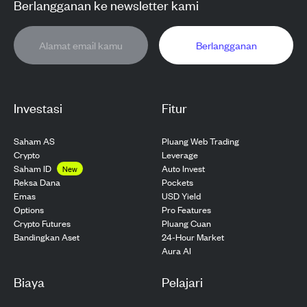
Berlangganan ke newsletter kami
Berlangganan
Investasi
Fitur
Saham AS
Pluang Web Trading
Crypto
Leverage
Saham ID
Auto Invest
New
Pockets
Reksa Dana
USD Yield
Emas
Pro Features
Options
Pluang Cuan
Crypto Futures
24-Hour Market
Bandingkan Aset
Aura AI
Biaya
Pelajari