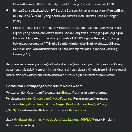
Central Finansial X (CFX) dan dijamin oleh Kliring Komoditi Indonesia (KKI).
Reksa Dana difasilitasi oleh PT Sarana Santosa Sejati sebagai Agen Penjual Efek
Reksa Dana (APERD) yang berizin dan diawasi oleh Otoritas Jasa Keuangan
(OJK).
Emas difasilitasi oleh PT Pluang Emas Sejahtera sebagai Pedagang Emas Fisik
Digital, yang berizin dan diawasi oleh Badan Pengawas Perdagangan Berjangka
Komoditi (Bappebti). Emas disimpan oleh PT ICDX Logistik Berikat (ILB) yang
bekerja sama dengan PT Brinks Solutions Indonesia (Brink's), dicatat di Bursa
Komoditi dan Derivatif Indonesia (ICDX), dan dijamin oleh Indonesia Clearing
House (ICH).
Semua investasi mengandung risiko dan kemungkinan kerugian nilai investasi. Kinerja
pada masa lalu tidak mencerminkan kinerja di masa depan. Kinerja historikal, expected
return, dan proyeksi probabilitas disediakan untuk tujuan informasi dan ilustrasi.
Peraturan Perdagangan menurut Kelas Aset:
Peraturan dan Ketentuan Perdagangan
Emas
,
Peraturan dan Ketentuan
Perdagangan
Aset Crypto dan Crypto Futures
,
Peraturan dan Ketentuan
Transaksi
Penyaluran Amanat Luar Negeri Produk Saham Tunggal Asing
(PALN)
,
Peraturan dan Ketentuan Transaksi
Reksa Dana
.
Baca
Ringkasan Informasi Produk Dan/Atau Layanan (RIPLAY)
untuk PT Bumi
Santosa Cemerlang.