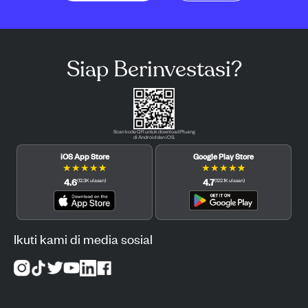
Siap Berinvestasi?
Scan kode QR untuk download Pluang
di Android dan iOS.
iOS App Store
Google Play Store
★
★
★
★
★
★
★
★
★
★
4.6
4.7
(
12.3K
ulasan
)
(
122.1K
ulasan
)
Ikuti kami di media sosial