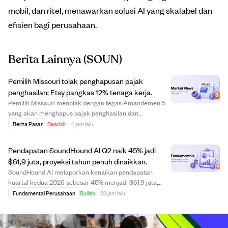
mobil, dan ritel, menawarkan solusi AI yang skalabel dan
efisien bagi perusahaan.
Berita Lainnya
(SOUN)
Pemilih Missouri tolak penghapusan pajak
penghasilan; Etsy pangkas 12% tenaga kerja.
Pemilih Missouri menolak dengan tegas Amandemen 5
yang akan menghapus pajak penghasilan dan
memperluas pajak penjualan karena kekhawatiran
Berita Pasar
Bearish
·
4 jam lalu
beban pajak dan pemotongan program. Etsy
mengumumkan pemutusan kerja sekitar 220 karyawan
Pendapatan SoundHound AI Q2 naik 45% jadi
atau 12% tenaga kerja...
$61,9 juta, proyeksi tahun penuh dinaikkan.
SoundHound AI melaporkan kenaikan pendapatan
kuartal kedua 2026 sebesar 45% menjadi $61,9 juta,
didorong oleh adopsi kuat platform AI OASYS di sektor
Fundamental Perusahaan
Bullish
·
23 jam lalu
enterprise. Perusahaan meningkatkan metrik
profitabilitas utama meski mengalami rugi bersih GAAP
seb...