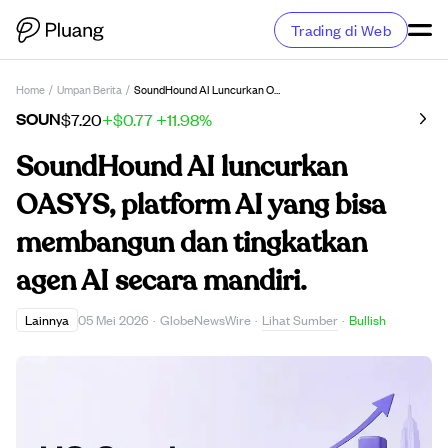
Trading di Web
Home
/
Umpan Berita
/
SoundHound AI Luncurkan OASYS, Platform AI Yang Bisa Membangun Dan Tingkatkan Agen AI Secara Mandiri.
SOUN
$7.20
+$0.77
+11.98%
SoundHound AI luncurkan
OASYS, platform AI yang bisa
membangun dan tingkatkan
agen AI secara mandiri.
Lihat Sumber
Lainnya
05 Mei 2026
·
GlobeNewsWire
·
·
Bullish