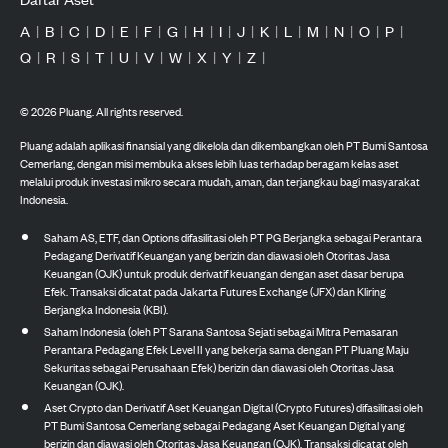
A
|
B
|
C
|
D
|
E
|
F
|
G
|
H
|
I
|
J
|
K
|
L
|
M
|
N
|
O
|
P
|
Q
|
R
|
S
|
T
|
U
|
V
|
W
|
X
|
Y
|
Z
|
©
2026
Pluang. All rights reserved.
Pluang adalah aplikasi finansial yang dikelola dan dikembangkan oleh PT Bumi Santosa
Cemerlang, dengan misi membuka akses lebih luas terhadap beragam kelas aset
melalui produk investasi mikro secara mudah, aman, dan terjangkau bagi masyarakat
Indonesia.
Saham AS, ETF, dan Options difasilitasi oleh PT PG Berjangka sebagai Perantara
Pedagang Derivatif Keuangan yang berizin dan diawasi oleh Otoritas Jasa
Keuangan (OJK) untuk produk derivatif keuangan dengan aset dasar berupa
Efek. Transaksi dicatat pada Jakarta Futures Exchange (JFX) dan Kliring
Berjangka Indonesia (KBI).
Saham Indonesia (oleh PT Sarana Santosa Sejati sebagai Mitra Pemasaran
Perantara Pedagang Efek Level II yang bekerja sama dengan PT Pluang Maju
Sekuritas sebagai Perusahaan Efek) berizin dan diawasi oleh Otoritas Jasa
Keuangan (OJK).
Aset Crypto dan Derivatif Aset Keuangan Digital (Crypto Futures) difasilitasi oleh
PT Bumi Santosa Cemerlang sebagai Pedagang Aset Keuangan Digital yang
berizin dan diawasi oleh Otoritas Jasa Keuangan (OJK). Transaksi dicatat oleh