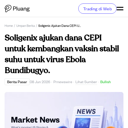
Trading di Web
Home
/
Umpan Berita
/
Soligenix Ajukan Dana CEPI Untuk Kembangkan Vaksin Stabil Suhu Untuk Virus Ebola Bundibugyo.
Soligenix ajukan dana CEPI
untuk kembangkan vaksin stabil
suhu untuk virus Ebola
Bundibugyo.
Lihat Sumber
Berita Pasar
08 Jun 2026
·
Prnewswire
·
·
Bullish