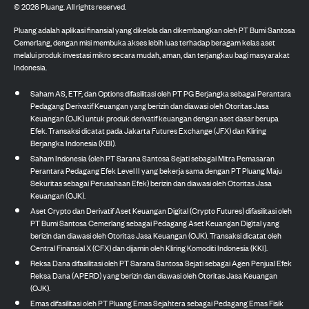
©
2026
Pluang. All rights reserved.
Pluang adalah aplikasi finansial yang dikelola dan dikembangkan oleh PT Bumi Santosa
Cemerlang, dengan misi membuka akses lebih luas terhadap beragam kelas aset
melalui produk investasi mikro secara mudah, aman, dan terjangkau bagi masyarakat
Indonesia.
Saham AS, ETF, dan Options difasilitasi oleh PT PG Berjangka sebagai Perantara
Pedagang Derivatif Keuangan yang berizin dan diawasi oleh Otoritas Jasa
Keuangan (OJK) untuk produk derivatif keuangan dengan aset dasar berupa
Efek. Transaksi dicatat pada Jakarta Futures Exchange (JFX) dan Kliring
Berjangka Indonesia (KBI).
Saham Indonesia (oleh PT Sarana Santosa Sejati sebagai Mitra Pemasaran
Perantara Pedagang Efek Level II yang bekerja sama dengan PT Pluang Maju
Sekuritas sebagai Perusahaan Efek) berizin dan diawasi oleh Otoritas Jasa
Keuangan (OJK).
Aset Crypto dan Derivatif Aset Keuangan Digital (Crypto Futures) difasilitasi oleh
PT Bumi Santosa Cemerlang sebagai Pedagang Aset Keuangan Digital yang
berizin dan diawasi oleh Otoritas Jasa Keuangan (OJK). Transaksi dicatat oleh
Central Finansial X (CFX) dan dijamin oleh Kliring Komoditi Indonesia (KKI).
Reksa Dana difasilitasi oleh PT Sarana Santosa Sejati sebagai Agen Penjual Efek
Reksa Dana (APERD) yang berizin dan diawasi oleh Otoritas Jasa Keuangan
(OJK).
Emas difasilitasi oleh PT Pluang Emas Sejahtera sebagai Pedagang Emas Fisik