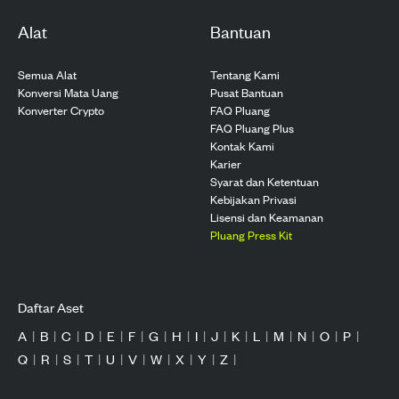
Alat
Bantuan
Semua Alat
Tentang Kami
Konversi Mata Uang
Pusat Bantuan
Konverter Crypto
FAQ Pluang
FAQ Pluang Plus
Kontak Kami
Karier
Syarat dan Ketentuan
Kebijakan Privasi
Lisensi dan Keamanan
Pluang Press Kit
Daftar Aset
A
|
B
|
C
|
D
|
E
|
F
|
G
|
H
|
I
|
J
|
K
|
L
|
M
|
N
|
O
|
P
|
Q
|
R
|
S
|
T
|
U
|
V
|
W
|
X
|
Y
|
Z
|