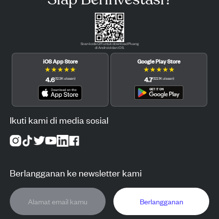
Scan kode QR untuk download Pluang
di Android dan iOS.
iOS App Store
Google Play Store
★
★
★
★
★
★
★
★
★
★
4.6
4.7
(
12.3K
ulasan
)
(
122.1K
ulasan
)
Ikuti kami di media sosial
Berlangganan ke newsletter kami
Berlangganan