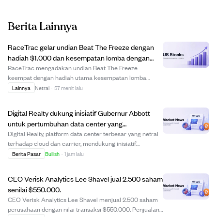
Berita Lainnya
RaceTrac gelar undian Beat The Freeze dengan
hadiah $1.000 dan kesempatan lomba dengan
The Freeze di pertandingan Braves.
RaceTrac mengadakan undian Beat The Freeze
keempat dengan hadiah utama kesempatan lomba
dengan maskot The Freeze di pertandingan Atlanta
Lainnya
Netral
·
57 menit lalu
Braves pada 12 September 2026, serta kartu hadiah
$1.000 dan hadiah lainnya. Peserta bisa mendaftar
Digital Realty dukung inisiatif Gubernur Abbott
dengan memind...
untuk pertumbuhan data center yang
bertanggung jawab di Texas.
Digital Realty, platform data center terbesar yang netral
terhadap cloud dan carrier, mendukung inisiatif
Gubernur Texas, Abbott, untuk investasi data center
Berita Pasar
Bullish
·
1 jam lalu
yang bertanggung jawab dan transparan. Perusahaan
menekankan kerja sama dengan pejabat dan k...
CEO Verisk Analytics Lee Shavel jual 2.500 saham
senilai $550.000.
CEO Verisk Analytics Lee Shavel menjual 2.500 saham
perusahaan dengan nilai transaksi $550.000. Penjualan