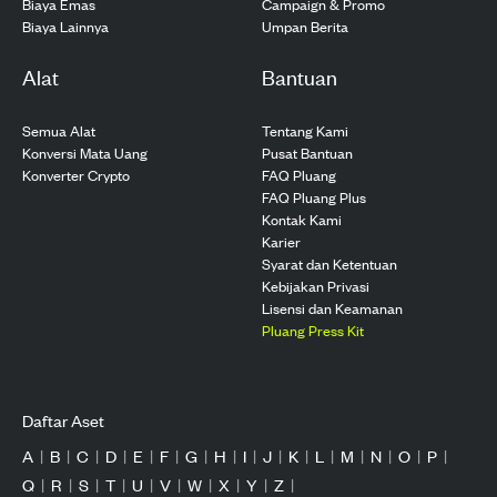
Biaya Emas
Campaign & Promo
Biaya Lainnya
Umpan Berita
Alat
Bantuan
Semua Alat
Tentang Kami
Konversi Mata Uang
Pusat Bantuan
Konverter Crypto
FAQ Pluang
FAQ Pluang Plus
Kontak Kami
Karier
Syarat dan Ketentuan
Kebijakan Privasi
Lisensi dan Keamanan
Pluang Press Kit
Daftar Aset
A
|
B
|
C
|
D
|
E
|
F
|
G
|
H
|
I
|
J
|
K
|
L
|
M
|
N
|
O
|
P
|
Q
|
R
|
S
|
T
|
U
|
V
|
W
|
X
|
Y
|
Z
|