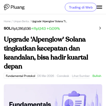
Trading di Web
Home
/
Umpan Berita
/
Upgrade 'Alpenglow' Solana Tingkatkan Kecepatan Dan Keandalan, Bisa Hadir Kuartal Depan
SOL
Rp1,316,636
+Rp1,143
+0.09%
Upgrade 'Alpenglow' Solana
tingkatkan kecepatan dan
keandalan, bisa hadir kuartal
depan
Lihat Sumber
Fundamental Protokol
05 Mei 2026
·
Coindesk
·
·
Bullish