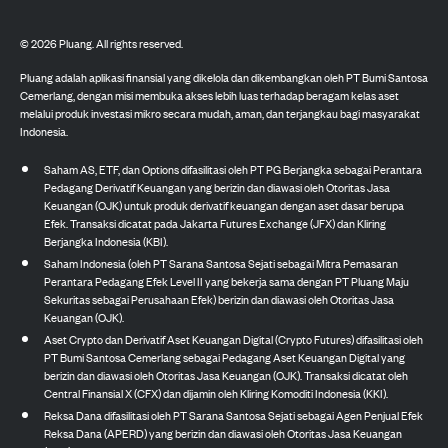
©
2026
Pluang. All rights reserved.
Pluang adalah aplikasi finansial yang dikelola dan dikembangkan oleh PT Bumi Santosa
Cemerlang, dengan misi membuka akses lebih luas terhadap beragam kelas aset
melalui produk investasi mikro secara mudah, aman, dan terjangkau bagi masyarakat
Indonesia.
Saham AS, ETF, dan Options difasilitasi oleh PT PG Berjangka sebagai Perantara
Pedagang Derivatif Keuangan yang berizin dan diawasi oleh Otoritas Jasa
Keuangan (OJK) untuk produk derivatif keuangan dengan aset dasar berupa
Efek. Transaksi dicatat pada Jakarta Futures Exchange (JFX) dan Kliring
Berjangka Indonesia (KBI).
Saham Indonesia (oleh PT Sarana Santosa Sejati sebagai Mitra Pemasaran
Perantara Pedagang Efek Level II yang bekerja sama dengan PT Pluang Maju
Sekuritas sebagai Perusahaan Efek) berizin dan diawasi oleh Otoritas Jasa
Keuangan (OJK).
Aset Crypto dan Derivatif Aset Keuangan Digital (Crypto Futures) difasilitasi oleh
PT Bumi Santosa Cemerlang sebagai Pedagang Aset Keuangan Digital yang
berizin dan diawasi oleh Otoritas Jasa Keuangan (OJK). Transaksi dicatat oleh
Central Finansial X (CFX) dan dijamin oleh Kliring Komoditi Indonesia (KKI).
Reksa Dana difasilitasi oleh PT Sarana Santosa Sejati sebagai Agen Penjual Efek
Reksa Dana (APERD) yang berizin dan diawasi oleh Otoritas Jasa Keuangan