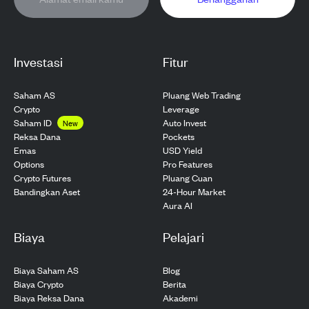
Investasi
Fitur
Saham AS
Pluang Web Trading
Crypto
Leverage
Saham ID
Auto Invest
New
Pockets
Reksa Dana
USD Yield
Emas
Pro Features
Options
Pluang Cuan
Crypto Futures
24-Hour Market
Bandingkan Aset
Aura AI
Biaya
Pelajari
Biaya Saham AS
Blog
Biaya Crypto
Berita
Biaya Reksa Dana
Akademi