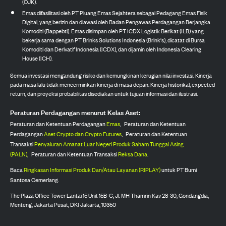
(OJK).
Emas difasilitasi oleh PT Pluang Emas Sejahtera sebagai Pedagang Emas Fisik
Digital, yang berizin dan diawasi oleh Badan Pengawas Perdagangan Berjangka
Komoditi (Bappebti). Emas disimpan oleh PT ICDX Logistik Berikat (ILB) yang
bekerja sama dengan PT Brinks Solutions Indonesia (Brink's), dicatat di Bursa
Komoditi dan Derivatif Indonesia (ICDX), dan dijamin oleh Indonesia Clearing
House (ICH).
Semua investasi mengandung risiko dan kemungkinan kerugian nilai investasi. Kinerja
pada masa lalu tidak mencerminkan kinerja di masa depan. Kinerja historikal, expected
return, dan proyeksi probabilitas disediakan untuk tujuan informasi dan ilustrasi.
Peraturan Perdagangan menurut Kelas Aset:
Peraturan dan Ketentuan Perdagangan
Emas
,
Peraturan dan Ketentuan
Perdagangan
Aset Crypto dan Crypto Futures
,
Peraturan dan Ketentuan
Transaksi
Penyaluran Amanat Luar Negeri Produk Saham Tunggal Asing
(PALN)
,
Peraturan dan Ketentuan Transaksi
Reksa Dana
.
Baca
Ringkasan Informasi Produk Dan/Atau Layanan (RIPLAY)
untuk PT Bumi
Santosa Cemerlang.
The Plaza Office Tower Lantai 15 Unit 15B-C, Jl. MH Thamrin Kav 28-30, Gondangdia,
Menteng, Jakarta Pusat, DKI Jakarta, 10350