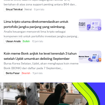
bertahan di atas zona support penting antara $64 dan
$68, namun masih berada di bawah garis resistance
Sinyal Teknikal
Netral
·
9 jam lalu
menurun, sehingga tren secara umum tetap bearish.
Breakout yang berkelanjutan di atas resistance ...
Lima kripto utama direkomendasikan untuk
portofolio jangka panjang yang seimbang.
Analis keuangan menyoroti lima kripto sebagai
komponen inti untuk portofolio investasi jangka panjang
yang seimbang. Bitcoin menjadi fondasi stabil karena
Ulasan Analis
Bullish
·
10 jam lalu
pasokan terbatas dan penerimaan institusional.
Ethereum memimpin dalam aplikasi smart contract ...
Koin meme Bonk anjlok ke level terendah 3 tahun
setelah Upbit umumkan delisting September
Bursa Korea Selatan, Upbit, akan menghapus koin meme
Bonk (BONK) dari daftar pada 7 September,
menghentikan perdagangan pasangan KRW dan USDT.
Berita Pasar
Bearish
·
11 jam lalu
Keputusan ini diambil setelah insiden keamanan dan
kegagalan operator BONK mengungkap informasi
penting, se...