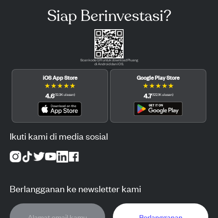
Siap Berinvestasi?
Scan kode QR untuk download Pluang
di Android dan iOS.
iOS App Store
Google Play Store
★
★
★
★
★
★
★
★
★
★
4.6
4.7
(
12.3K
ulasan
)
(
122.1K
ulasan
)
Ikuti kami di media sosial
Berlangganan ke newsletter kami
Berlangganan