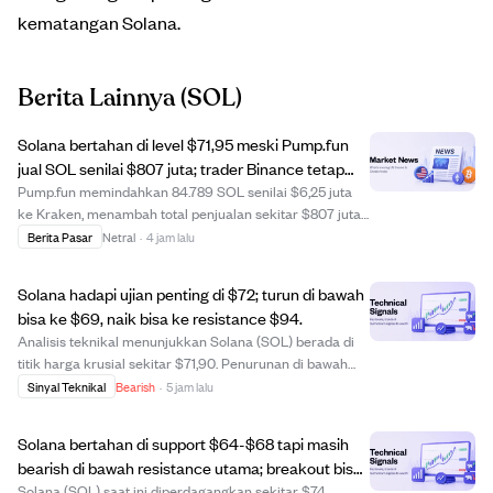
kematangan Solana.
Berita Lainnya
(SOL)
Solana bertahan di level $71,95 meski Pump.fun
jual SOL senilai $807 juta; trader Binance tetap
optimis.
Pump.fun memindahkan 84.789 SOL senilai $6,25 juta
ke Kraken, menambah total penjualan sekitar $807 juta.
Meski ada tekanan jual, harga Solana tetap bertahan di
Berita Pasar
Netral
·
4 jam lalu
level support utama $71,95, menunjukkan ketahanan
karena pembeli menyerap pasokan. Mayori...
Solana hadapi ujian penting di $72; turun di bawah
bisa ke $69, naik bisa ke resistance $94.
Analisis teknikal menunjukkan Solana (SOL) berada di
titik harga krusial sekitar $71,90. Penurunan di bawah
level ini bisa mendorong harga turun ke $69 atau
Sinyal Teknikal
Bearish
·
5 jam lalu
bahkan ke zona support sekitar $64,30, menandakan
tren bearish yang berlanjut. Sebaliknya, ji...
Solana bertahan di support $64-$68 tapi masih
bearish di bawah resistance utama; breakout bisa
ke $82-$94.
Solana (SOL) saat ini diperdagangkan sekitar $74,