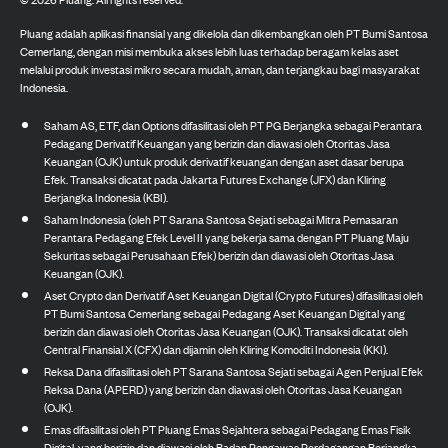
Pluang adalah aplikasi finansial yang dikelola dan dikembangkan oleh PT Bumi Santosa
Cemerlang, dengan misi membuka akses lebih luas terhadap beragam kelas aset
melalui produk investasi mikro secara mudah, aman, dan terjangkau bagi masyarakat
Indonesia.
Saham AS, ETF, dan Options difasilitasi oleh PT PG Berjangka sebagai Perantara
Pedagang Derivatif Keuangan yang berizin dan diawasi oleh Otoritas Jasa
Keuangan (OJK) untuk produk derivatif keuangan dengan aset dasar berupa
Efek. Transaksi dicatat pada Jakarta Futures Exchange (JFX) dan Kliring
Berjangka Indonesia (KBI).
Saham Indonesia (oleh PT Sarana Santosa Sejati sebagai Mitra Pemasaran
Perantara Pedagang Efek Level II yang bekerja sama dengan PT Pluang Maju
Sekuritas sebagai Perusahaan Efek) berizin dan diawasi oleh Otoritas Jasa
Keuangan (OJK).
Aset Crypto dan Derivatif Aset Keuangan Digital (Crypto Futures) difasilitasi oleh
PT Bumi Santosa Cemerlang sebagai Pedagang Aset Keuangan Digital yang
berizin dan diawasi oleh Otoritas Jasa Keuangan (OJK). Transaksi dicatat oleh
Central Finansial X (CFX) dan dijamin oleh Kliring Komoditi Indonesia (KKI).
Reksa Dana difasilitasi oleh PT Sarana Santosa Sejati sebagai Agen Penjual Efek
Reksa Dana (APERD) yang berizin dan diawasi oleh Otoritas Jasa Keuangan
(OJK).
Emas difasilitasi oleh PT Pluang Emas Sejahtera sebagai Pedagang Emas Fisik
Digital, yang berizin dan diawasi oleh Badan Pengawas Perdagangan Berjangka