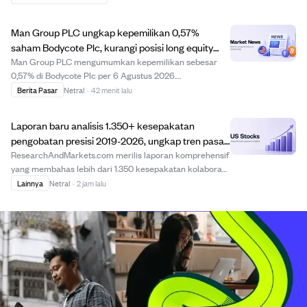
dibanding tahun lalu. Perusahaan membayar dividen
sebesar €48,1 juta kepada pemegang sahamnya, n...
Man Group PLC ungkap kepemilikan 0,57%
saham Bodycote Plc, kurangi posisi long equity
swap.
Man Group PLC mengumumkan kepemilikan sebesar
0,57% di Bodycote Plc per 6 Agustus 2026.
Pengungkapan ini menunjukkan Man Group mengurangi
Berita Pasar
Netral
·
42 menit lalu
posisi long melalui berbagai transaksi equity swap
dengan harga berbeda. Informasi ini merupakan bagian
Laporan baru analisis 1.350+ kesepakatan
dari kep...
pengobatan presisi 2019-2026, ungkap tren pasar
dan struktur kesepakatan.
ResearchAndMarkets.com merilis laporan komprehensif
yang membahas lebih dari 1.350 kesepakatan kolaborasi
dan lisensi pengobatan presisi dari 2019 hingga 2026.
Lainnya
Netral
·
2 jam lalu
Laporan ini memberikan wawasan mendalam tentang
struktur kesepakatan, ketentuan keuangan, ...