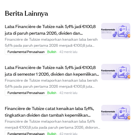
Berita Lainnya
Laba Financière de Tubize naik 5,4% jadi €100,8
juta di paruh pertama 2026, dividen dan
kepemilikan UCB naik tipis.
Financière de Tubize melaporkan kenaikan laba bersih
5,4% pada paruh pertama 2026 menjadi €100,8 juta
dibandingkan €95,6 juta pada 2025. Perusahaan
Fundamental Perusahaan
Bullish
·
42 menit lalu
menerima dividen €102,3 juta dari UCB, naik 4,3% per
saham, dan membayar dividen €48,1 juta kepada pem...
Laba Financière de Tubize naik 5,4% jadi €100,8
juta di semester 1 2026, dividen dan kepemilikan
UCB naik.
Financière de Tubize melaporkan kenaikan laba bersih
5,4% pada paruh pertama 2026 menjadi €100,8 juta
dibandingkan €95,6 juta tahun 2025. Perusahaan
Fundamental Perusahaan
Bullish
·
42 menit lalu
menerima dividen €102,3 juta dari UCB, naik 4,3%, dan
membagikan dividen €48,1 juta kepada pemegang s...
Financière de Tubize catat kenaikan laba 5,4%,
tingkatkan dividen dan tambah kepemilikan
saham UCB di paruh pertama 2026
Financière de Tubize melaporkan kenaikan laba 5,4%
menjadi €100,8 juta pada paruh pertama 2026, didorong
oleh dividen €102,3 juta dari UCB yang naik 4,3%
Fundamental Perusahaan
Bullish
·
42 menit lalu