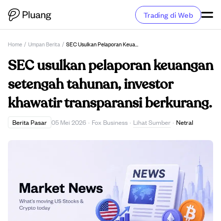
Trading di Web
Home
/
Umpan Berita
/
SEC Usulkan Pelaporan Keuangan Setengah Tahunan, Investor Khawatir Transparansi Berkurang.
SEC usulkan pelaporan keuangan
setengah tahunan, investor
khawatir transparansi berkurang.
Lihat Sumber
Berita Pasar
05 Mei 2026
·
Fox Business
·
·
Netral