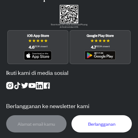
Scan kode QR untuk download Pluang
di Android dan iOS.
iOS App Store
Google Play Store
★
★
★
★
★
★
★
★
★
★
4.6
4.7
(
12.3K
ulasan
)
(
122.1K
ulasan
)
Ikuti kami di media sosial
Berlangganan ke newsletter kami
Berlangganan