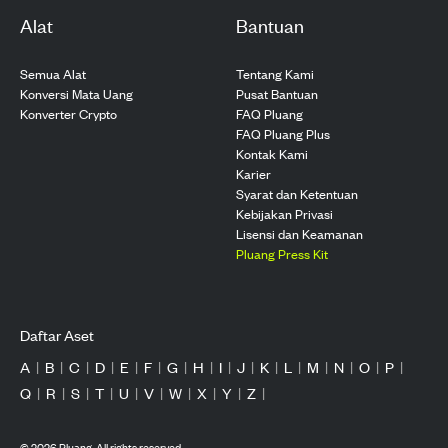
Alat
Bantuan
Semua Alat
Tentang Kami
Konversi Mata Uang
Pusat Bantuan
Konverter Crypto
FAQ Pluang
FAQ Pluang Plus
Kontak Kami
Karier
Syarat dan Ketentuan
Kebijakan Privasi
Lisensi dan Keamanan
Pluang Press Kit
Daftar Aset
A
|
B
|
C
|
D
|
E
|
F
|
G
|
H
|
I
|
J
|
K
|
L
|
M
|
N
|
O
|
P
|
Q
|
R
|
S
|
T
|
U
|
V
|
W
|
X
|
Y
|
Z
|
©
2026
Pluang. All rights reserved.