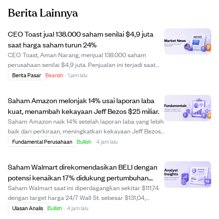
Berita Lainnya
CEO Toast jual 138.000 saham senilai $4,9 juta
saat harga saham turun 24%
CEO Toast, Aman Narang, menjual 138.000 saham
perusahaan senilai $4,9 juta. Penjualan ini terjadi saat
harga saham Toast turun 24%, yang bisa menandakan
Berita Pasar
Bearish
·
1 jam lalu
kekhawatiran atau pengambilan keuntungan oleh orang
dalam. Langkah ini mungkin memengaruhi sentim...
Saham Amazon melonjak 14% usai laporan laba
kuat, menambah kekayaan Jeff Bezos $25 miliar.
Saham Amazon naik 14% setelah laporan laba yang lebih
baik dari perkiraan, meningkatkan kekayaan Jeff Bezos
sebesar $25 miliar. Kinerja keuangan yang kuat ini
Fundamental Perusahaan
Bullish
·
4 jam lalu
menunjukkan pertumbuhan dan kekuatan pasar
Amazon yang berkelanjutan. Investor kini menilai...
Saham Walmart direkomendasikan BELI dengan
potensi kenaikan 17% didukung pertumbuhan
eCommerce dan iklan yang kuat.
Saham Walmart saat ini diperdagangkan sekitar $111,74
dengan target harga 24/7 Wall St. sebesar $131,04,
menunjukkan potensi kenaikan 17,27% dalam setahun ke
Ulasan Analis
Bullish
·
4 jam lalu
depan. Perusahaan melaporkan hasil Q1 FY27 yang kuat,