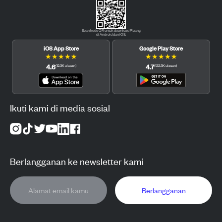
Scan kode QR untuk download Pluang
di Android dan iOS.
iOS App Store
Google Play Store
★
★
★
★
★
★
★
★
★
★
4.6
4.7
(
12.3K
ulasan
)
(
122.3K
ulasan
)
Ikuti kami di media sosial
Berlangganan ke newsletter kami
Berlangganan