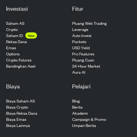
Investasi
Fitur
Saham AS
Pluang Web Trading
Crypto
Leverage
Saham ID
Auto Invest
New
Pockets
Reksa Dana
USD Yield
Emas
Pro Features
Options
Pluang Cuan
Crypto Futures
24-Hour Market
Bandingkan Aset
Aura AI
Biaya
Pelajari
Biaya Saham AS
Blog
Biaya Crypto
Berita
Biaya Reksa Dana
Akademi
Biaya Emas
Campaign & Promo
Biaya Lainnya
Umpan Berita