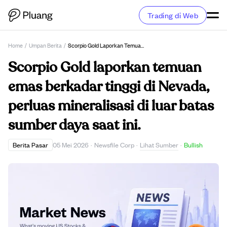
Trading di Web
Home
/
Umpan Berita
/
Scorpio Gold Laporkan Temuan Emas Berkadar Tinggi Di Nevada, Perluas Mineralisasi Di Luar Batas Sumber Daya Saat Ini.
Scorpio Gold laporkan temuan
emas berkadar tinggi di Nevada,
perluas mineralisasi di luar batas
sumber daya saat ini.
Lihat Sumber
Berita Pasar
05 Mei 2026
·
Newsfile Corp
·
·
Bullish