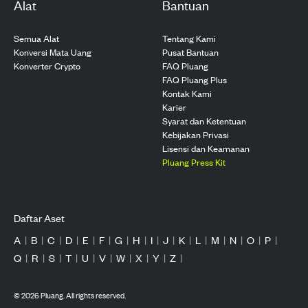
Alat
Bantuan
Semua Alat
Tentang Kami
Konversi Mata Uang
Pusat Bantuan
Konverter Crypto
FAQ Pluang
FAQ Pluang Plus
Kontak Kami
Karier
Syarat dan Ketentuan
Kebijakan Privasi
Lisensi dan Keamanan
Pluang Press Kit
Daftar Aset
A
|
B
|
C
|
D
|
E
|
F
|
G
|
H
|
I
|
J
|
K
|
L
|
M
|
N
|
O
|
P
|
Q
|
R
|
S
|
T
|
U
|
V
|
W
|
X
|
Y
|
Z
|
©
2026
Pluang. All rights reserved.