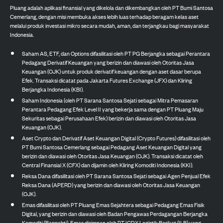
Pluang adalah aplikasi finansial yang dikelola dan dikembangkan oleh PT Bumi Santosa
Cemerlang, dengan misi membuka akses lebih luas terhadap beragam kelas aset
melalui produk investasi mikro secara mudah, aman, dan terjangkau bagi masyarakat
Indonesia.
Saham AS, ETF, dan Options difasilitasi oleh PT PG Berjangka sebagai Perantara
Pedagang Derivatif Keuangan yang berizin dan diawasi oleh Otoritas Jasa
Keuangan (OJK) untuk produk derivatif keuangan dengan aset dasar berupa
Efek. Transaksi dicatat pada Jakarta Futures Exchange (JFX) dan Kliring
Berjangka Indonesia (KBI).
Saham Indonesia (oleh PT Sarana Santosa Sejati sebagai Mitra Pemasaran
Perantara Pedagang Efek Level II yang bekerja sama dengan PT Pluang Maju
Sekuritas sebagai Perusahaan Efek) berizin dan diawasi oleh Otoritas Jasa
Keuangan (OJK).
Aset Crypto dan Derivatif Aset Keuangan Digital (Crypto Futures) difasilitasi oleh
PT Bumi Santosa Cemerlang sebagai Pedagang Aset Keuangan Digital yang
berizin dan diawasi oleh Otoritas Jasa Keuangan (OJK). Transaksi dicatat oleh
Central Finansial X (CFX) dan dijamin oleh Kliring Komoditi Indonesia (KKI).
Reksa Dana difasilitasi oleh PT Sarana Santosa Sejati sebagai Agen Penjual Efek
Reksa Dana (APERD) yang berizin dan diawasi oleh Otoritas Jasa Keuangan
(OJK).
Emas difasilitasi oleh PT Pluang Emas Sejahtera sebagai Pedagang Emas Fisik
Digital, yang berizin dan diawasi oleh Badan Pengawas Perdagangan Berjangka
Komoditi (Bappebti). Emas disimpan oleh PT ICDX Logistik Berikat (ILB) yang