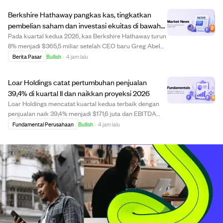
termasuk pertumbuhan pendapatan 6,08%,...
Berkshire Hathaway pangkas kas, tingkatkan
pembelian saham dan investasi ekuitas di bawah
CEO baru Greg Abel.
Pada kuartal kedua 2026, kas Berkshire Hathaway turun
8% menjadi $365,5 miliar setelah CEO baru Greg Abel
meningkatkan pengeluaran, termasuk pembelian
Berita Pasar
Bullish
·
4 jam lalu
kembali saham senilai $4,5 miliar dan peningkatan
investasi ekuitas bersih sebesar $20 miliar, term...
Loar Holdings catat pertumbuhan penjualan
39,4% di kuartal II dan naikkan proyeksi 2026
Loar Holdings mencatat kuartal kedua terbaik dengan
penjualan naik 39,4% menjadi $171,6 juta dan EBITDA
disesuaikan naik 47,4% menjadi $69,4 juta. Pertumbuhan
Fundamental Perusahaan
Bullish
·
4 jam lalu
organik tetap kuat dan margin melebar, sehingga
manajemen menaikkan panduan untuk 2026. Nam...