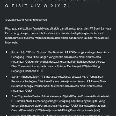
Q
|
R
|
S
|
T
|
U
|
V
|
W
|
X
|
Y
|
Z
|
©
2026
Pluang. All rights reserved.
Pluang adalah aplikasi finansial yang dikelola dan dikembangkan oleh PT Bumi Santosa
Cemerlang, dengan misi membuka akses lebih luas terhadap beragam kelas aset
melalui produk investasi mikro secara mudah, aman, dan terjangkau bagi masyarakat
Indonesia.
Saham AS, ETF, dan Options difasilitasi oleh PT PG Berjangka sebagai Perantara
Pedagang Derivatif Keuangan yang berizin dan diawasi oleh Otoritas Jasa
Keuangan (OJK) untuk produk derivatif keuangan dengan aset dasar berupa
Efek. Transaksi dicatat pada Jakarta Futures Exchange (JFX) dan Kliring
Berjangka Indonesia (KBI).
Saham Indonesia (oleh PT Sarana Santosa Sejati sebagai Mitra Pemasaran
Perantara Pedagang Efek Level II yang bekerja sama dengan PT Pluang Maju
Sekuritas sebagai Perusahaan Efek) berizin dan diawasi oleh Otoritas Jasa
Keuangan (OJK).
Aset Crypto dan Derivatif Aset Keuangan Digital (Crypto Futures) difasilitasi oleh
PT Bumi Santosa Cemerlang sebagai Pedagang Aset Keuangan Digital yang
berizin dan diawasi oleh Otoritas Jasa Keuangan (OJK). Transaksi dicatat oleh
Central Finansial X (CFX) dan dijamin oleh Kliring Komoditi Indonesia (KKI).
Reksa Dana difasilitasi oleh PT Sarana Santosa Sejati sebagai Agen Penjual Efek