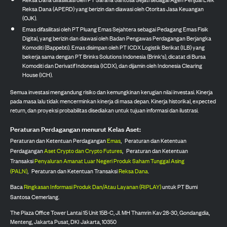
Reksa Dana (APERD) yang berizin dan diawasi oleh Otoritas Jasa Keuangan
(OJK).
Emas difasilitasi oleh PT Pluang Emas Sejahtera sebagai Pedagang Emas Fisik
Digital, yang berizin dan diawasi oleh Badan Pengawas Perdagangan Berjangka
Komoditi (Bappebti). Emas disimpan oleh PT ICDX Logistik Berikat (ILB) yang
bekerja sama dengan PT Brinks Solutions Indonesia (Brink's), dicatat di Bursa
Komoditi dan Derivatif Indonesia (ICDX), dan dijamin oleh Indonesia Clearing
House (ICH).
Semua investasi mengandung risiko dan kemungkinan kerugian nilai investasi. Kinerja
pada masa lalu tidak mencerminkan kinerja di masa depan. Kinerja historikal, expected
return, dan proyeksi probabilitas disediakan untuk tujuan informasi dan ilustrasi.
Peraturan Perdagangan menurut Kelas Aset:
Peraturan dan Ketentuan Perdagangan
Emas
,
Peraturan dan Ketentuan
Perdagangan
Aset Crypto dan Crypto Futures
,
Peraturan dan Ketentuan
Transaksi
Penyaluran Amanat Luar Negeri Produk Saham Tunggal Asing
(PALN)
,
Peraturan dan Ketentuan Transaksi
Reksa Dana
.
Baca
Ringkasan Informasi Produk Dan/Atau Layanan (RIPLAY)
untuk PT Bumi
Santosa Cemerlang.
The Plaza Office Tower Lantai 15 Unit 15B-C, Jl. MH Thamrin Kav 28-30, Gondangdia,
Menteng, Jakarta Pusat, DKI Jakarta, 10350