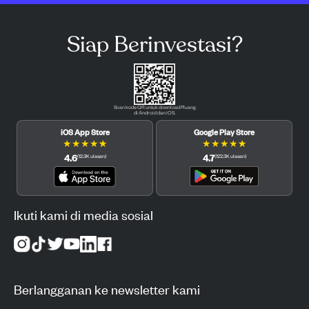
Siap Berinvestasi?
Scan kode QR untuk download Pluang
di Android dan iOS.
iOS App Store
Google Play Store
★
★
★
★
★
★
★
★
★
★
4.6
4.7
(
12.3K
ulasan
)
(
122.3K
ulasan
)
Ikuti kami di media sosial
Berlangganan ke newsletter kami