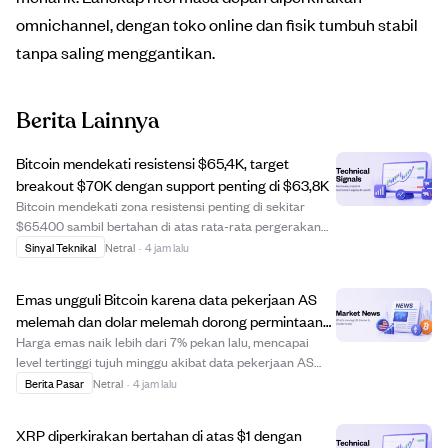
omnichannel, dengan toko online dan fisik tumbuh stabil
tanpa saling menggantikan.
Berita Lainnya
Bitcoin mendekati resistensi $65,4K, target
breakout $70K dengan support penting di $63,8K
Bitcoin mendekati zona resistensi penting di sekitar
$65.400 sambil bertahan di atas rata-rata pergerakan
200-hari mingguan sekitar $63.800. Analis
Sinyal Teknikal
Netral
·
4 jam lalu
memperingatkan bahwa dorongan singkat di atas
$65.400 bisa memicu penurunan ke support antara
Emas ungguli Bitcoin karena data pekerjaan AS
$62.800 ...
melemah dan dolar melemah dorong permintaan
emas.
Harga emas naik lebih dari 7% pekan lalu, mencapai
level tertinggi tujuh minggu akibat data pekerjaan AS
yang lebih lemah dari perkiraan, imbal hasil Treasury
Berita Pasar
Netral
·
4 jam lalu
yang turun, dan dolar yang melemah. Faktor-faktor ini
menurunkan ekspektasi kenaikan suku b...
XRP diperkirakan bertahan di atas $1 dengan