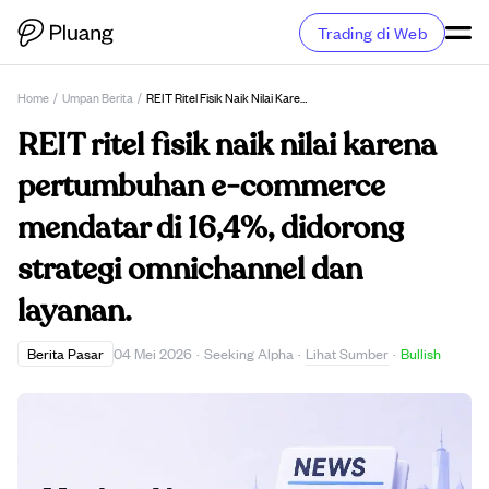
Trading di Web
Home
/
Umpan Berita
/
REIT Ritel Fisik Naik Nilai Karena Pertumbuhan E-Commerce Mendatar Di 16,4%, Didorong Strategi Omnichannel Dan Layanan.
REIT ritel fisik naik nilai karena
pertumbuhan e-commerce
mendatar di 16,4%, didorong
strategi omnichannel dan
layanan.
Lihat Sumber
Berita Pasar
04 Mei 2026
·
Seeking Alpha
·
·
Bullish