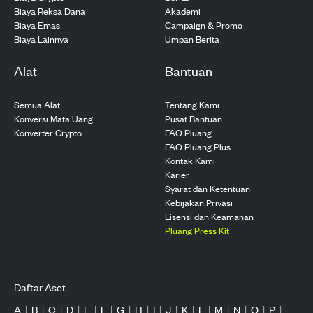
Biaya Reksa Dana
Akademi
Biaya Emas
Campaign & Promo
Biaya Lainnya
Umpan Berita
Alat
Bantuan
Semua Alat
Tentang Kami
Konversi Mata Uang
Pusat Bantuan
Konverter Crypto
FAQ Pluang
FAQ Pluang Plus
Kontak Kami
Karier
Syarat dan Ketentuan
Kebijakan Privasi
Lisensi dan Keamanan
Pluang Press Kit
Daftar Aset
A
|
B
|
C
|
D
|
E
|
F
|
G
|
H
|
I
|
J
|
K
|
L
|
M
|
N
|
O
|
P
|