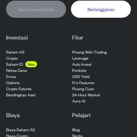
Berlangganan
Investasi
Fitur
Saham AS
Pluang Web Trading
Crypto
Leverage
Saham ID
Auto Invest
New
Pockets
Reksa Dana
USD Yield
Emas
Pro Features
Options
Pluang Cuan
Crypto Futures
24-Hour Market
Bandingkan Aset
Aura AI
Biaya
Pelajari
Biaya Saham AS
Blog
Biaya Crypto
Berita