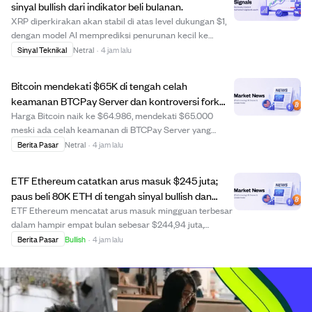
sinyal bullish dari indikator beli bulanan.
XRP diperkirakan akan stabil di atas level dukungan $1,
dengan model AI memprediksi penurunan kecil ke
sekitar $1,03 pada pertengahan Agustus. Analisis
Sinyal Teknikal
Netral
·
4 jam lalu
teknikal menunjukkan XRP sedang konsolidasi setelah
tekanan jual baru-baru ini, diperdagangkan di ...
Bitcoin mendekati $65K di tengah celah
keamanan BTCPay Server dan kontroversi fork
BIP-110.
Harga Bitcoin naik ke $64.986, mendekati $65.000
meski ada celah keamanan di BTCPay Server yang
memungkinkan peretas menguras node Lightning
Berita Pasar
Netral
·
4 jam lalu
Network. Masalah ini memengaruhi beberapa operator,
termasuk pembuat hardware wallet Foundation,
ETF Ethereum catatkan arus masuk $245 juta;
sehingga dis...
paus beli 80K ETH di tengah sinyal bullish dan
voting CLARITY Act Senat AS.
ETF Ethereum mencatat arus masuk mingguan terbesar
dalam hampir empat bulan sebesar $244,94 juta,
menandakan minat institusional yang meningkat. Paus
Berita Pasar
Bullish
·
4 jam lalu
besar membeli 80.000 ETH senilai $152 juta, mendorong
Indeks Sentimen Paus ke 66 yang menunjukkan ak...