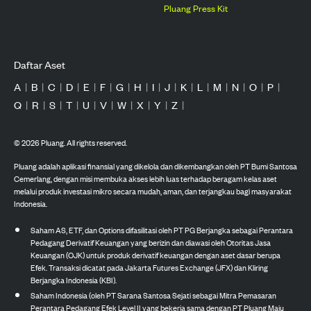
Pluang Press Kit
Daftar Aset
A
|
B
|
C
|
D
|
E
|
F
|
G
|
H
|
I
|
J
|
K
|
L
|
M
|
N
|
O
|
P
|
Q
|
R
|
S
|
T
|
U
|
V
|
W
|
X
|
Y
|
Z
|
©
2026
Pluang. All rights reserved.
Pluang adalah aplikasi finansial yang dikelola dan dikembangkan oleh PT Bumi Santosa
Cemerlang, dengan misi membuka akses lebih luas terhadap beragam kelas aset
melalui produk investasi mikro secara mudah, aman, dan terjangkau bagi masyarakat
Indonesia.
Saham AS, ETF, dan Options difasilitasi oleh PT PG Berjangka sebagai Perantara
Pedagang Derivatif Keuangan yang berizin dan diawasi oleh Otoritas Jasa
Keuangan (OJK) untuk produk derivatif keuangan dengan aset dasar berupa
Efek. Transaksi dicatat pada Jakarta Futures Exchange (JFX) dan Kliring
Berjangka Indonesia (KBI).
Saham Indonesia (oleh PT Sarana Santosa Sejati sebagai Mitra Pemasaran
Perantara Pedagang Efek Level II yang bekerja sama dengan PT Pluang Maju