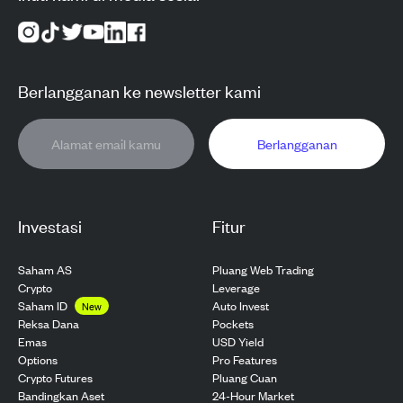
Berlangganan ke newsletter kami
Berlangganan
Investasi
Fitur
Saham AS
Pluang Web Trading
Crypto
Leverage
Saham ID
Auto Invest
New
Pockets
Reksa Dana
USD Yield
Emas
Pro Features
Options
Pluang Cuan
Crypto Futures
24-Hour Market
Bandingkan Aset