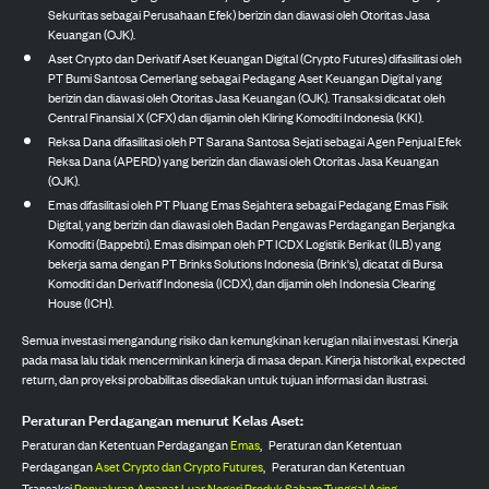
Sekuritas sebagai Perusahaan Efek) berizin dan diawasi oleh Otoritas Jasa
Keuangan (OJK).
Aset Crypto dan Derivatif Aset Keuangan Digital (Crypto Futures) difasilitasi oleh
PT Bumi Santosa Cemerlang sebagai Pedagang Aset Keuangan Digital yang
berizin dan diawasi oleh Otoritas Jasa Keuangan (OJK). Transaksi dicatat oleh
Central Finansial X (CFX) dan dijamin oleh Kliring Komoditi Indonesia (KKI).
Reksa Dana difasilitasi oleh PT Sarana Santosa Sejati sebagai Agen Penjual Efek
Reksa Dana (APERD) yang berizin dan diawasi oleh Otoritas Jasa Keuangan
(OJK).
Emas difasilitasi oleh PT Pluang Emas Sejahtera sebagai Pedagang Emas Fisik
Digital, yang berizin dan diawasi oleh Badan Pengawas Perdagangan Berjangka
Komoditi (Bappebti). Emas disimpan oleh PT ICDX Logistik Berikat (ILB) yang
bekerja sama dengan PT Brinks Solutions Indonesia (Brink's), dicatat di Bursa
Komoditi dan Derivatif Indonesia (ICDX), dan dijamin oleh Indonesia Clearing
House (ICH).
Semua investasi mengandung risiko dan kemungkinan kerugian nilai investasi. Kinerja
pada masa lalu tidak mencerminkan kinerja di masa depan. Kinerja historikal, expected
return, dan proyeksi probabilitas disediakan untuk tujuan informasi dan ilustrasi.
Peraturan Perdagangan menurut Kelas Aset:
Peraturan dan Ketentuan Perdagangan
Emas
,
Peraturan dan Ketentuan
Perdagangan
Aset Crypto dan Crypto Futures
,
Peraturan dan Ketentuan
Transaksi
Penyaluran Amanat Luar Negeri Produk Saham Tunggal Asing