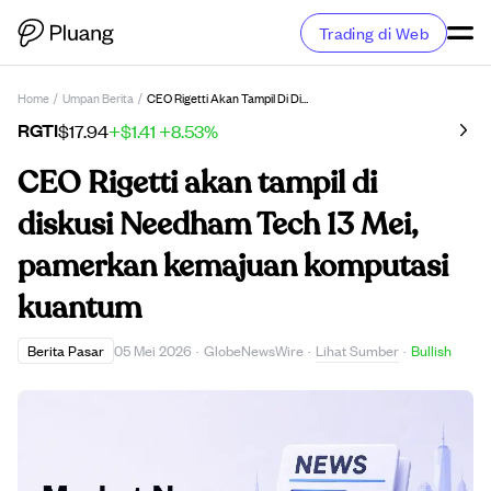
Trading di Web
Home
/
Umpan Berita
/
CEO Rigetti Akan Tampil Di Diskusi Needham Tech 13 Mei, Pamerkan Kemajuan Komputasi Kuantum
RGTI
$17.94
+$1.41
+8.53%
CEO Rigetti akan tampil di
diskusi Needham Tech 13 Mei,
pamerkan kemajuan komputasi
kuantum
Lihat Sumber
Berita Pasar
05 Mei 2026
·
GlobeNewsWire
·
·
Bullish