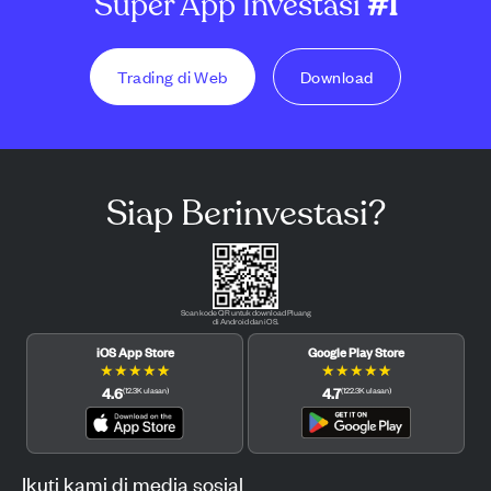
Super App Investasi
#1
Trading di Web
Download
Siap Berinvestasi?
Scan kode QR untuk download Pluang
di Android dan iOS.
iOS App Store
Google Play Store
★
★
★
★
★
★
★
★
★
★
4.6
4.7
(
12.3K
ulasan
)
(
122.3K
ulasan
)
Ikuti kami di media sosial