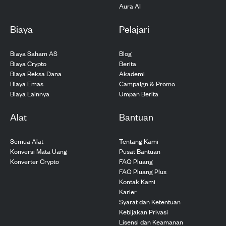
Aura AI
Biaya
Pelajari
Biaya Saham AS
Blog
Biaya Crypto
Berita
Biaya Reksa Dana
Akademi
Biaya Emas
Campaign & Promo
Biaya Lainnya
Umpan Berita
Alat
Bantuan
Semua Alat
Tentang Kami
Konversi Mata Uang
Pusat Bantuan
Konverter Crypto
FAQ Pluang
FAQ Pluang Plus
Kontak Kami
Karier
Syarat dan Ketentuan
Kebijakan Privasi
Lisensi dan Keamanan