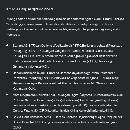
©
2026
Pluang. All rights reserved.
Pluang adalah aplikasi finansial yang dikelola dan dikembangkan oleh PT Bumi Santosa
Cemerlang, dengan misi membuka akses lebih luas terhadap beragam kelas aset
melalui produk investasi mikro secara mudah, aman, dan terjangkau bagi masyarakat
Indonesia.
Saham AS, ETF, dan Options difasilitasi oleh PT PG Berjangka sebagai Perantara
Pedagang Derivatif Keuangan yang berizin dan diawasi oleh Otoritas Jasa
Keuangan (OJK) untuk produk derivatif keuangan dengan aset dasar berupa
Efek. Transaksi dicatat pada Jakarta Futures Exchange (JFX) dan Kliring
Berjangka Indonesia (KBI).
Saham Indonesia (oleh PT Sarana Santosa Sejati sebagai Mitra Pemasaran
Perantara Pedagang Efek Level II yang bekerja sama dengan PT Pluang Maju
Sekuritas sebagai Perusahaan Efek) berizin dan diawasi oleh Otoritas Jasa
Keuangan (OJK).
Aset Crypto dan Derivatif Aset Keuangan Digital (Crypto Futures) difasilitasi oleh
PT Bumi Santosa Cemerlang sebagai Pedagang Aset Keuangan Digital yang
berizin dan diawasi oleh Otoritas Jasa Keuangan (OJK). Transaksi dicatat oleh
Central Finansial X (CFX) dan dijamin oleh Kliring Komoditi Indonesia (KKI).
Reksa Dana difasilitasi oleh PT Sarana Santosa Sejati sebagai Agen Penjual Efek
Reksa Dana (APERD) yang berizin dan diawasi oleh Otoritas Jasa Keuangan
(OJK).