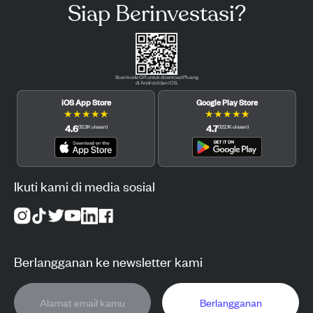
Siap Berinvestasi?
Scan kode QR untuk download Pluang
di Android dan iOS.
iOS App Store
Google Play Store
★
★
★
★
★
★
★
★
★
★
4.6
4.7
(
12.3K
ulasan
)
(
122.1K
ulasan
)
Ikuti kami di media sosial
Berlangganan ke newsletter kami
Berlangganan