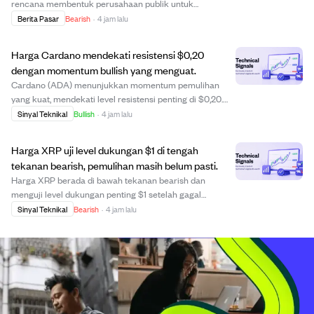
rencana membentuk perusahaan publik untuk
mengakumulasi token Cronos (CRO) karena kondisi
Berita Pasar
Bearish
·
4 jam lalu
pasar yang sulit dan perubahan prioritas bisnis.
Perusahaan juga mengurangi kemitraan dengan
Harga Cardano mendekati resistensi $0,20
Crypto.com, termasuk m...
dengan momentum bullish yang menguat.
Cardano (ADA) menunjukkan momentum pemulihan
yang kuat, mendekati level resistensi penting di $0,20.
Meski sempat mengalami penurunan kecil, ADA tetap
Sinyal Teknikal
Bullish
·
4 jam lalu
berada di atas rata-rata pergerakan 20 dan 50 hari,
menandakan kekuatan bullish yang berlanjut. Lev...
Harga XRP uji level dukungan $1 di tengah
tekanan bearish, pemulihan masih belum pasti.
Harga XRP berada di bawah tekanan bearish dan
menguji level dukungan penting $1 setelah gagal
menembus rata-rata pergerakan 20 dan 50 hari.
Sinyal Teknikal
Bearish
·
4 jam lalu
Cryptocurrency ini diperdagangkan di bawah rata-rata
pergerakan utama, menandakan tren turun berlanjut
sejak p...