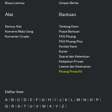
Biaya Lainnya
Umpan Berita
Alat
Bantuan
Semua Alat
Tentang Kami
Konversi Mata Uang
Pusat Bantuan
Konverter Crypto
FAQ Pluang
FAQ Pluang Plus
Kontak Kami
Karier
Syarat dan Ketentuan
Kebijakan Privasi
Lisensi dan Keamanan
Pluang Press Kit
Daftar Aset
A
|
B
|
C
|
D
|
E
|
F
|
G
|
H
|
I
|
J
|
K
|
L
|
M
|
N
|
O
|
P
|
Q
|
R
|
S
|
T
|
U
|
V
|
W
|
X
|
Y
|
Z
|