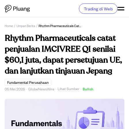
Trading di Web
Home
/
Umpan Berita
/
Rhythm Pharmaceuticals Catat Penjualan IMCIVREE Q1 Senilai $60,1 Juta, Dapat Persetujuan UE, Dan Lanjutkan Tinjauan Jepang
Rhythm Pharmaceuticals catat
penjualan IMCIVREE Q1 senilai
$60,1 juta, dapat persetujuan UE,
dan lanjutkan tinjauan Jepang
Fundamental Perusahaan
Lihat Sumber
05 Mei 2026
·
GlobeNewsWire
·
·
Bullish