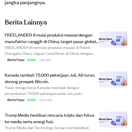
jangka panjangnya.
Berita Lainnya
FREELANDER 8 mulai produksi massal dengan
manufaktur canggih di China, target pasar global
termasuk Timur Tengah.
FREELANDER 8 memulai produksi massal di Pabrik
Changshu Chery Jaguar Land Rover di China dengan
investasi lebih dari $3,1 miliar, termasuk $440 juta untuk
Berita Pasar
Bullish
·
1 jam lalu
peningkatan NEV. Pabrik ini menggabungkan
manufaktur premium Inggris dengan teknologi NEV
Kanada tambah 75.000 pekerjaan Juli, AS turun,
cangg...
dorong prospek Bitcoin.
Pasar tenaga kerja Kanada melonjak dengan
penambahan 75.000 pekerjaan pada Juli, jauh
melampaui perkiraan, sementara payroll AS turun
Berita Pasar
Bullish
·
4 jam lalu
23.000. Perbedaan ini dapat memengaruhi kebijakan
bank sentral, dengan Bank of Canada cenderung
Trump Media hentikan rencana kripto dan fokus
menahan suku bunga d...
ke media serta energi fusi.
Trump Media dan Technology Group membatalkan