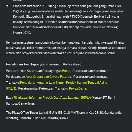
Emas difasilitasi oleh PT Pluang Emas Sejahtera sebagai Pedagang Emas Fisik
Digital, yang berizin dan diawasi oleh Badan Pengawas Perdagangan Berjangka
Komoditi (Bappebti). Emas disimpan oleh PT ICDX Logistik Berikat (ILB) yang
bekerja sama dengan PT Brinks Solutions Indonesia (Brink's), dicatat di Bursa
Komoditi dan Derivatif Indonesia (ICDX), dan dijamin oleh Indonesia Clearing
House (ICH).
Semua investasi mengandung risiko dan kemungkinan kerugian nilai investasi. Kinerja
pada masa lalu tidak mencerminkan kinerja di masa depan. Kinerja historikal, expected
return, dan proyeksi probabilitas disediakan untuk tujuan informasi dan ilustrasi.
Peraturan Perdagangan menurut Kelas Aset:
Peraturan dan Ketentuan Perdagangan
Emas
,
Peraturan dan Ketentuan
Perdagangan
Aset Crypto dan Crypto Futures
,
Peraturan dan Ketentuan
Transaksi
Penyaluran Amanat Luar Negeri Produk Saham Tunggal Asing
(PALN)
,
Peraturan dan Ketentuan Transaksi
Reksa Dana
.
Baca
Ringkasan Informasi Produk Dan/Atau Layanan (RIPLAY)
untuk PT Bumi
Santosa Cemerlang.
The Plaza Office Tower Lantai 15 Unit 15B-C, Jl. MH Thamrin Kav 28-30, Gondangdia,
Menteng, Jakarta Pusat, DKI Jakarta, 10350