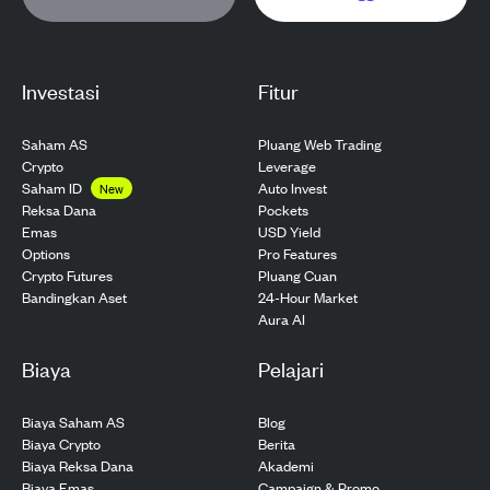
Investasi
Fitur
Saham AS
Pluang Web Trading
Crypto
Leverage
Saham ID
Auto Invest
New
Pockets
Reksa Dana
USD Yield
Emas
Pro Features
Options
Pluang Cuan
Crypto Futures
24-Hour Market
Bandingkan Aset
Aura AI
Biaya
Pelajari
Biaya Saham AS
Blog
Biaya Crypto
Berita
Biaya Reksa Dana
Akademi
Biaya Emas
Campaign & Promo