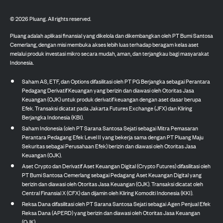
©
2026
Pluang. All rights reserved.
Pluang adalah aplikasi finansial yang dikelola dan dikembangkan oleh PT Bumi Santosa
Cemerlang, dengan misi membuka akses lebih luas terhadap beragam kelas aset
melalui produk investasi mikro secara mudah, aman, dan terjangkau bagi masyarakat
Indonesia.
Saham AS, ETF, dan Options difasilitasi oleh PT PG Berjangka sebagai Perantara
Pedagang Derivatif Keuangan yang berizin dan diawasi oleh Otoritas Jasa
Keuangan (OJK) untuk produk derivatif keuangan dengan aset dasar berupa
Efek. Transaksi dicatat pada Jakarta Futures Exchange (JFX) dan Kliring
Berjangka Indonesia (KBI).
Saham Indonesia (oleh PT Sarana Santosa Sejati sebagai Mitra Pemasaran
Perantara Pedagang Efek Level II yang bekerja sama dengan PT Pluang Maju
Sekuritas sebagai Perusahaan Efek) berizin dan diawasi oleh Otoritas Jasa
Keuangan (OJK).
Aset Crypto dan Derivatif Aset Keuangan Digital (Crypto Futures) difasilitasi oleh
PT Bumi Santosa Cemerlang sebagai Pedagang Aset Keuangan Digital yang
berizin dan diawasi oleh Otoritas Jasa Keuangan (OJK). Transaksi dicatat oleh
Central Finansial X (CFX) dan dijamin oleh Kliring Komoditi Indonesia (KKI).
Reksa Dana difasilitasi oleh PT Sarana Santosa Sejati sebagai Agen Penjual Efek
Reksa Dana (APERD) yang berizin dan diawasi oleh Otoritas Jasa Keuangan
(OJK).