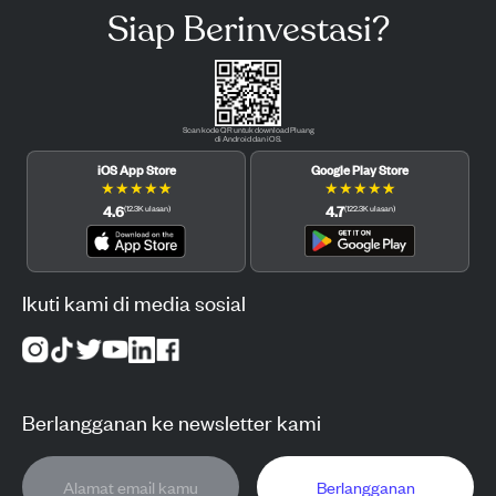
Siap Berinvestasi?
Scan kode QR untuk download Pluang
di Android dan iOS.
iOS App Store
Google Play Store
★
★
★
★
★
★
★
★
★
★
4.6
4.7
(
12.3K
ulasan
)
(
122.3K
ulasan
)
Ikuti kami di media sosial
Berlangganan ke newsletter kami
Berlangganan