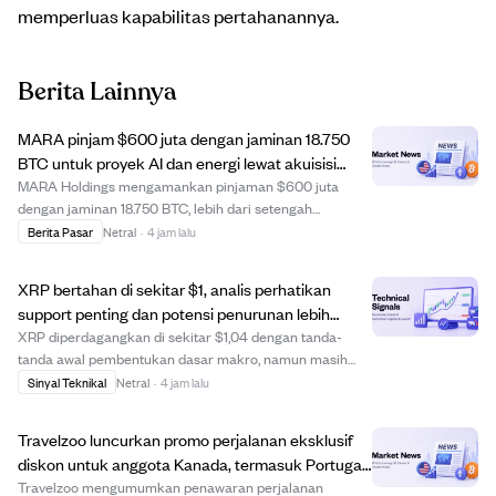
memperluas kapabilitas pertahanannya.
Berita Lainnya
MARA pinjam $600 juta dengan jaminan 18.750
BTC untuk proyek AI dan energi lewat akuisisi
pembangkit listrik
MARA Holdings mengamankan pinjaman $600 juta
dengan jaminan 18.750 BTC, lebih dari setengah
cadangan Bitcoin mereka, untuk mendanai pembelian
Berita Pasar
Netral
·
4 jam lalu
pembangkit listrik baru yang akan mendukung AI dan
komputasi berperforma tinggi. Pinjaman ini bagian dari
XRP bertahan di sekitar $1, analis perhatikan
fa...
support penting dan potensi penurunan lebih
lanjut.
XRP diperdagangkan di sekitar $1,04 dengan tanda-
tanda awal pembentukan dasar makro, namun masih
menghadapi uji support penting di $1,00. Analis EGRAG
Sinyal Teknikal
Netral
·
4 jam lalu
Crypto menyoroti level $1,00 sebagai support krusial
yang harus dipertahankan agar XRP tidak turun ...
Travelzoo luncurkan promo perjalanan eksklusif
diskon untuk anggota Kanada, termasuk Portugal
dan Maladewa
Travelzoo mengumumkan penawaran perjalanan