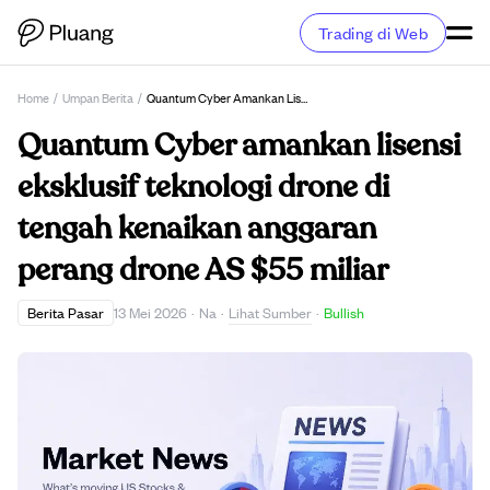
Trading di Web
Home
/
Umpan Berita
/
Quantum Cyber Amankan Lisensi Eksklusif Teknologi Drone Di Tengah Kenaikan Anggaran Perang Drone AS $55 Miliar
Quantum Cyber amankan lisensi
eksklusif teknologi drone di
tengah kenaikan anggaran
perang drone AS $55 miliar
Lihat Sumber
Berita Pasar
13 Mei 2026
·
Na
·
·
Bullish