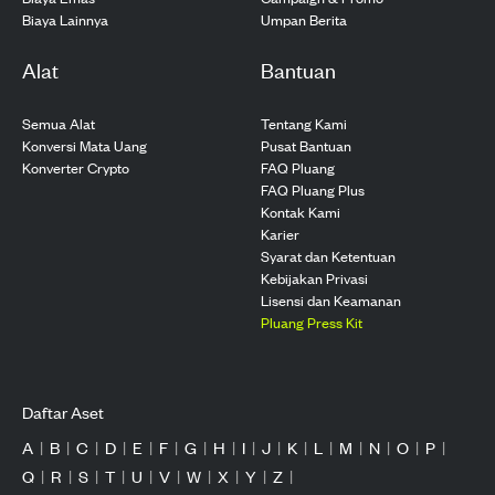
Biaya Lainnya
Umpan Berita
Alat
Bantuan
Semua Alat
Tentang Kami
Konversi Mata Uang
Pusat Bantuan
Konverter Crypto
FAQ Pluang
FAQ Pluang Plus
Kontak Kami
Karier
Syarat dan Ketentuan
Kebijakan Privasi
Lisensi dan Keamanan
Pluang Press Kit
Daftar Aset
A
|
B
|
C
|
D
|
E
|
F
|
G
|
H
|
I
|
J
|
K
|
L
|
M
|
N
|
O
|
P
|
Q
|
R
|
S
|
T
|
U
|
V
|
W
|
X
|
Y
|
Z
|