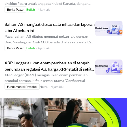
eksklusif baru untuk anggota klub di Kanada, dengan
paket diskon ke destinasi seperti Portugal, Maladewa,
Berita Pasar
Bullish
·
4 jam lalu
British Columbia, dan Antigua. Penawaran meliputi
liburan pesisir Portugal seharga $799 termasuk pene...
Saham AS menguat dipicu data inflasi dan laporan
laba AI pekan ini
Pasar saham AS ditutup menguat pekan lalu dengan
Dow, Nasdaq, dan S&P 500 berada di atas rata-rata 52
minggu yang naik. Investor menantikan laporan inflasi
Berita Pasar
Bullish
·
4 jam lalu
(CPI dan PPI) serta laporan laba perusahaan teknologi
seperti CoreWeave, Cisco, dan Applied Ma...
XRP Ledger ajukan enam pembaruan di tengah
penundaan regulasi AS, harga XRP stabil di sekitar
$1.
XRP Ledger (XRPL) mengusulkan enam pembaruan
protokol, termasuk fitur privasi utama 'Confidential
Transfers' untuk pengguna institusional. Pembaruan ini
Fundamental Protokol
Netral
·
4 jam lalu
memerlukan persetujuan 80% validator selama dua
minggu agar aktif, dan pemungutan suara sedang be...