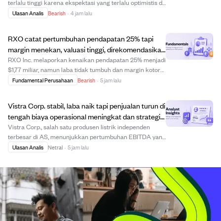
terlalu tinggi karena ekspektasi yang terlalu optimistis di
segmen Konektivitas, AI, dan ruang angkasa. Meskipun
Ulasan Analis
Bearish
·
4 jam lalu
Starlink memberikan kontribusi profitabilitas, penurunan
pendapatan rata-rata per ...
RXO catat pertumbuhan pendapatan 25% tapi
margin menekan, valuasi tinggi, direkomendasikan
Jual.
RXO Inc. melaporkan kenaikan pendapatan 25% menjadi
$1,77 miliar, namun laba tidak tumbuh dan margin kotor
turun dari 21,2% menjadi 17%. Perusahaan menghadapi
Fundamental Perusahaan
Bearish
·
5 jam lalu
tekanan margin, arus kas operasi negatif, dan utang
jangka panjang meningkat, menandakan ko...
Vistra Corp. stabil, laba naik tapi penjualan turun di
tengah biaya operasional meningkat dan strategi
pertumbuhan.
Vistra Corp., salah satu produsen listrik independen
terbesar di AS, menunjukkan pertumbuhan EBITDA yang
kuat namun menghadapi penurunan penjualan dan
Ulasan Analis
Netral
·
5 jam lalu
kenaikan biaya operasional. Valuasi perusahaan
membaik dengan rasio harga terhadap laba turun dari ...