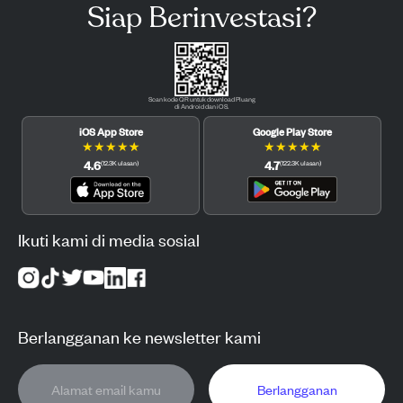
Siap Berinvestasi?
Scan kode QR untuk download Pluang
di Android dan iOS.
iOS App Store
Google Play Store
★
★
★
★
★
★
★
★
★
★
4.6
4.7
(
12.3K
ulasan
)
(
122.3K
ulasan
)
Ikuti kami di media sosial
Berlangganan ke newsletter kami
Berlangganan