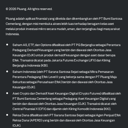
©
2026
Pluang. All rights reserved.
Pluang adalah aplikasi finansial yang dikelola dan dikembangkan oleh PT Bumi Santosa
Cemerlang, dengan misi membuka akses lebih luas terhadap beragam kelas aset
melalui produk investasi mikro secara mudah, aman, dan terjangkau bagi masyarakat
Indonesia.
Saham AS, ETF, dan Options difasilitasi oleh PT PG Berjangka sebagai Perantara
Pedagang Derivatif Keuangan yang berizin dan diawasi oleh Otoritas Jasa
Keuangan (OJK) untuk produk derivatif keuangan dengan aset dasar berupa
Efek. Transaksi dicatat pada Jakarta Futures Exchange (JFX) dan Kliring
Berjangka Indonesia (KBI).
Saham Indonesia (oleh PT Sarana Santosa Sejati sebagai Mitra Pemasaran
Perantara Pedagang Efek Level II yang bekerja sama dengan PT Pluang Maju
Sekuritas sebagai Perusahaan Efek) berizin dan diawasi oleh Otoritas Jasa
Keuangan (OJK).
Aset Crypto dan Derivatif Aset Keuangan Digital (Crypto Futures) difasilitasi oleh
PT Bumi Santosa Cemerlang sebagai Pedagang Aset Keuangan Digital yang
berizin dan diawasi oleh Otoritas Jasa Keuangan (OJK). Transaksi dicatat oleh
Central Finansial X (CFX) dan dijamin oleh Kliring Komoditi Indonesia (KKI).
Reksa Dana difasilitasi oleh PT Sarana Santosa Sejati sebagai Agen Penjual Efek
Reksa Dana (APERD) yang berizin dan diawasi oleh Otoritas Jasa Keuangan
(OJK).