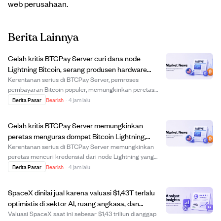
web perusahaan.
Berita Lainnya
Celah kritis BTCPay Server curi dana node
Lightning Bitcoin, serang produsen hardware
wallet dan media Bitcoin.
Kerentanan serius di BTCPay Server, pemroses
pembayaran Bitcoin populer, memungkinkan peretas
mengakses kredensial node Lightning dan mencuri dana.
Berita Pasar
Bearish
·
4 jam lalu
Korban penting termasuk Foundation, pembuat hardware
wallet, dan media Bitcoin Citadel21. Masalahnya a...
Celah kritis BTCPay Server memungkinkan
peretas menguras dompet Bitcoin Lightning,
pengguna diminta segera update.
Kerentanan serius di BTCPay Server memungkinkan
peretas mencuri kredensial dari node Lightning yang
menjalankan perangkat lunak LND, sehingga mereka
Berita Pasar
Bearish
·
4 jam lalu
bisa mengendalikan dan menguras dana. Korban
termasuk pembuat dompet perangkat keras Foundation
SpaceX dinilai jual karena valuasi $1,43T terlalu
dan p...
optimistis di sektor AI, ruang angkasa, dan
konektivitas.
Valuasi SpaceX saat ini sebesar $1,43 triliun dianggap