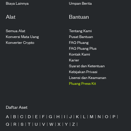
Biaya Lainnya
Umpan Berita
Alat
Bantuan
Semua Alat
Tentang Kami
Konversi Mata Uang
Pusat Bantuan
Konverter Crypto
FAQ Pluang
FAQ Pluang Plus
Kontak Kami
Karier
Syarat dan Ketentuan
Kebijakan Privasi
Lisensi dan Keamanan
Pluang Press Kit
Daftar Aset
A
|
B
|
C
|
D
|
E
|
F
|
G
|
H
|
I
|
J
|
K
|
L
|
M
|
N
|
O
|
P
|
Q
|
R
|
S
|
T
|
U
|
V
|
W
|
X
|
Y
|
Z
|