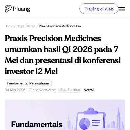
Trading di Web
Home
/
Umpan Berita
/
Praxis Precision Medicines Umumkan Hasil Q1 2026 Pada 7 Mei Dan Presentasi Di Konferensi Investor 12 Mei
Praxis Precision Medicines
umumkan hasil Q1 2026 pada 7
Mei dan presentasi di konferensi
investor 12 Mei
Fundamental Perusahaan
Lihat Sumber
04 Mei 2026
·
GlobeNewsWire
·
·
Netral