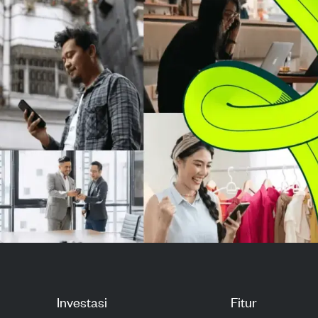
inti pemegang saham turun ...
keuangan, term
harga terhadap 
-1,45 dan...
Investasi
Fitur