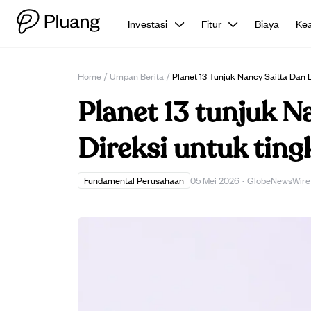
Investasi
Fitur
Biaya
Ke
Home
/
Umpan Berita
/
Planet 13 Tunjuk Nancy Saitta Dan 
Planet 13 tunjuk N
Direksi untuk ting
Fundamental Perusahaan
05 Mei 2026
·
GlobeNewsWire