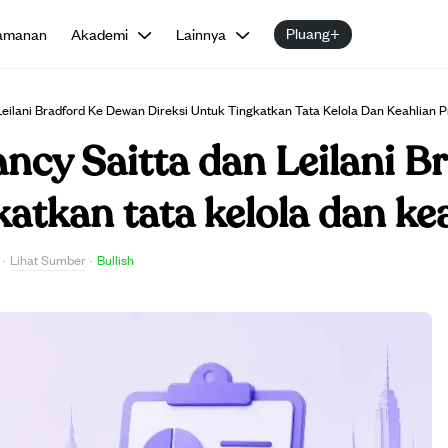
Pluang+
amanan
Akademi
Lainnya
Leilani Bradford Ke Dewan Direksi Untuk Tingkatkan Tata Kelola Dan Keahlian Pr
ancy Saitta dan Leilani 
katkan tata kelola dan kea
Lihat Sumber
·
·
Bullish