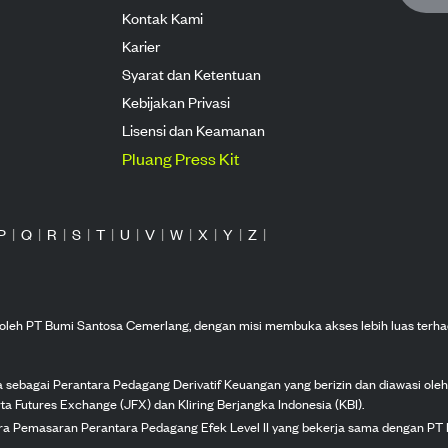
Kontak Kami
Karier
Syarat dan Ketentuan
Kebijakan Privasi
Lisensi dan Keamanan
Pluang Press Kit
P
|
Q
|
R
|
S
|
T
|
U
|
V
|
W
|
X
|
Y
|
Z
|
n oleh PT Bumi Santosa Cemerlang, dengan misi membuka akses lebih luas terha
ka sebagai Perantara Pedagang Derivatif Keuangan yang berizin dan diawasi ole
ta Futures Exchange (JFX) dan Kliring Berjangka Indonesia (KBI).
tra Pemasaran Perantara Pedagang Efek Level II yang bekerja sama dengan PT 