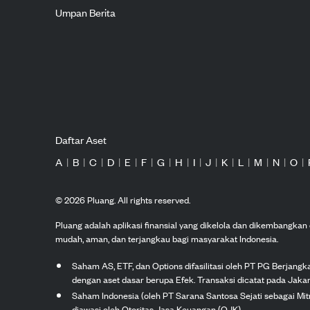
Umpan Berita
Daftar Aset
A
|
B
|
C
|
D
|
E
|
F
|
G
|
H
|
I
|
J
|
K
|
L
|
M
|
N
|
O
|
©
2026
Pluang. All rights reserved.
Pluang adalah aplikasi finansial yang dikelola dan dikembangka
mudah, aman, dan terjangkau bagi masyarakat Indonesia.
Saham AS, ETF, dan Options difasilitasi oleh PT PG Berjang
dengan aset dasar berupa Efek. Transaksi dicatat pada Jakar
Saham Indonesia (oleh PT Sarana Santosa Sejati sebagai Mi
diawasi oleh Otoritas Jasa Keuangan (OJK).