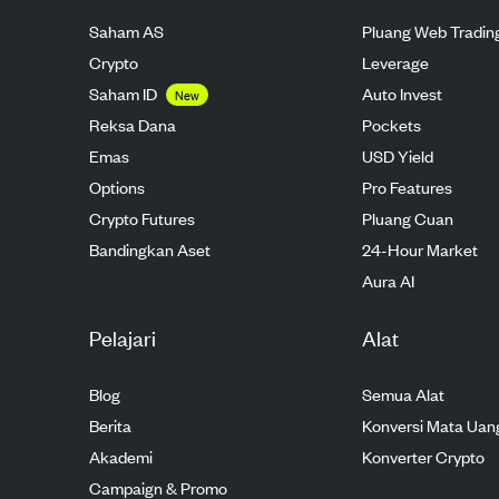
Saham AS
Pluang Web Tradin
Crypto
Leverage
Saham ID
Auto Invest
New
Reksa Dana
Pockets
Emas
USD Yield
Options
Pro Features
Crypto Futures
Pluang Cuan
Bandingkan Aset
24-Hour Market
Aura AI
Pelajari
Alat
Blog
Semua Alat
Berita
Konversi Mata Uan
Akademi
Konverter Crypto
Campaign & Promo