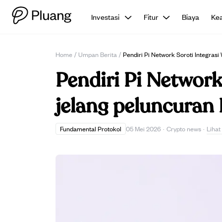
Investasi
Fitur
Biaya
Ke
Home
/
Umpan Berita
/
Pendiri Pi Network Soroti Integras
Pendiri Pi Network
jelang peluncuran 
Liha
Fundamental Protokol
05 Mei 2026
·
Crypto news
·