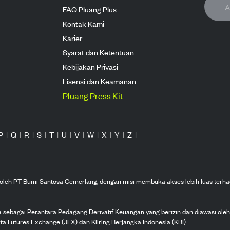
FAQ Pluang Plus
Kontak Kami
Karier
Syarat dan Ketentuan
Kebijakan Privasi
Lisensi dan Keamanan
Pluang Press Kit
P
|
Q
|
R
|
S
|
T
|
U
|
V
|
W
|
X
|
Y
|
Z
|
n oleh PT Bumi Santosa Cemerlang, dengan misi membuka akses lebih luas terha
ka sebagai Perantara Pedagang Derivatif Keuangan yang berizin dan diawasi ole
ta Futures Exchange (JFX) dan Kliring Berjangka Indonesia (KBI).