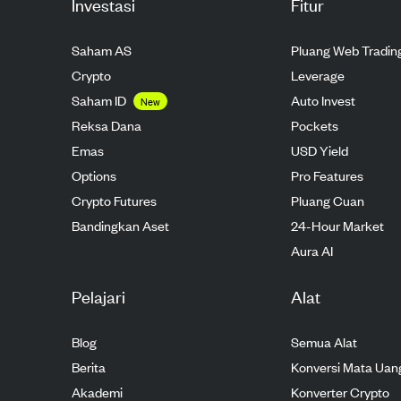
Investasi
Fitur
Saham AS
Pluang Web Tradin
Crypto
Leverage
Saham ID
Auto Invest
New
Reksa Dana
Pockets
Emas
USD Yield
Options
Pro Features
Crypto Futures
Pluang Cuan
Bandingkan Aset
24-Hour Market
Aura AI
Pelajari
Alat
Blog
Semua Alat
Berita
Konversi Mata Uan
Akademi
Konverter Crypto