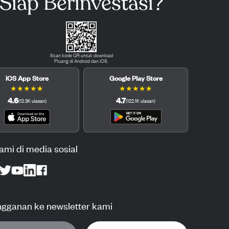
Siap Berinvestasi?
Scan kode QR untuk download
Pluang di Android dan iOS.
iOS App Store
Google Play Store
★
★
★
★
★
★
★
★
★
★
4.6
4.7
(
12.3K
ulasan
)
(
122.1K
ulasan
)
kami di media sosial
ngganan ke newsletter kami