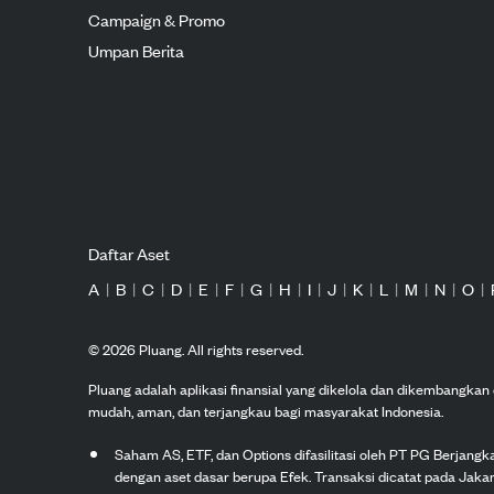
Campaign & Promo
Umpan Berita
Daftar Aset
A
|
B
|
C
|
D
|
E
|
F
|
G
|
H
|
I
|
J
|
K
|
L
|
M
|
N
|
O
|
©
2026
Pluang. All rights reserved.
Pluang adalah aplikasi finansial yang dikelola dan dikembangka
mudah, aman, dan terjangkau bagi masyarakat Indonesia.
Saham AS, ETF, dan Options difasilitasi oleh PT PG Berjang
dengan aset dasar berupa Efek. Transaksi dicatat pada Jakar