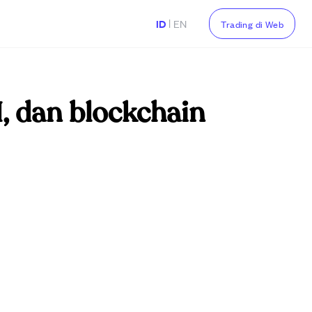
|
ID
EN
Trading di Web
I, dan blockchain