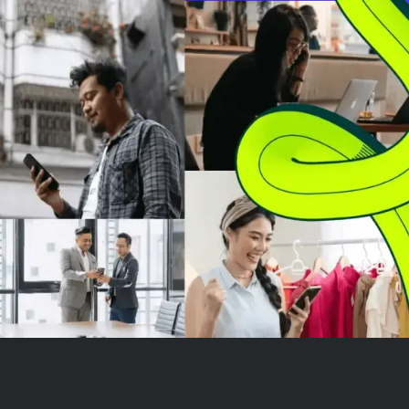
naik 4,3% per saham, dan
dari UCB, naik 
membayar dividen €48,1 juta
membagikan div
kepada pem...
juta kepada pem