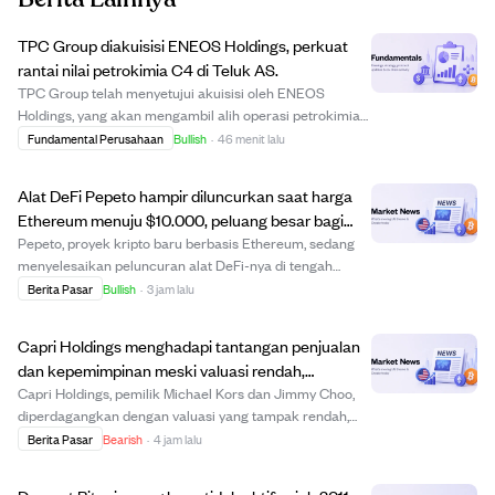
TPC Group diakuisisi ENEOS Holdings, perkuat
rantai nilai petrokimia C4 di Teluk AS.
TPC Group telah menyetujui akuisisi oleh ENEOS
Holdings, yang akan mengambil alih operasi petrokimia
dan terminalnya di Texas dan Louisiana. Akuisisi ini
Fundamental Perusahaan
Bullish
·
46 menit lalu
bertujuan memperkuat posisi ENEOS dalam rantai nilai
petrokimia C4 dan mendukung investasi berke...
Alat DeFi Pepeto hampir diluncurkan saat harga
Ethereum menuju $10.000, peluang besar bagi
investor awal.
Pepeto, proyek kripto baru berbasis Ethereum, sedang
menyelesaikan peluncuran alat DeFi-nya di tengah
prediksi harga Ethereum yang bullish hingga $10.000
Berita Pasar
Bullish
·
3 jam lalu
tahun ini. Meski potensi kenaikan harga Ethereum
terbatas sekitar 6x karena kapitalisasi pasar b...
Capri Holdings menghadapi tantangan penjualan
dan kepemimpinan meski valuasi rendah,
keraguan soal pemulihan muncul.
Capri Holdings, pemilik Michael Kors dan Jimmy Choo,
diperdagangkan dengan valuasi yang tampak rendah,
namun terdistorsi oleh lindung nilai mata uang yang
Berita Pasar
Bearish
·
4 jam lalu
kompleks. Perusahaan menghadapi tantangan
berkelanjutan dengan penurunan penjualan, terutama