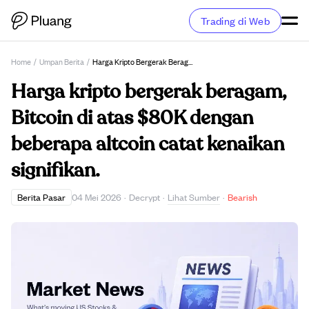
Trading di Web
Home
/
Umpan Berita
/
Harga Kripto Bergerak Beragam, Bitcoin Di Atas $80K Dengan Beberapa Altcoin Catat Kenaikan Signifikan.
Harga kripto bergerak beragam,
Bitcoin di atas $80K dengan
beberapa altcoin catat kenaikan
signifikan.
Lihat Sumber
Berita Pasar
04 Mei 2026
·
Decrypt
·
·
Bearish