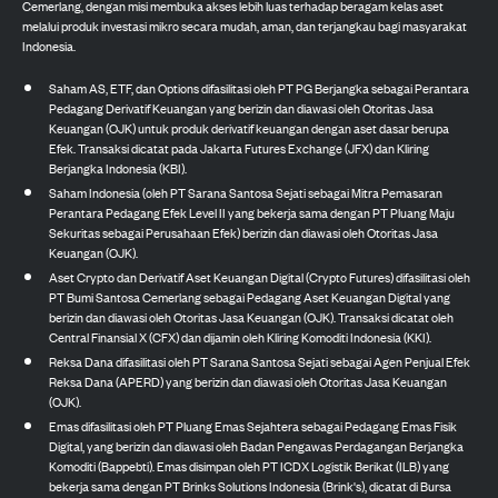
Cemerlang, dengan misi membuka akses lebih luas terhadap beragam kelas aset
melalui produk investasi mikro secara mudah, aman, dan terjangkau bagi masyarakat
Indonesia.
Saham AS, ETF, dan Options difasilitasi oleh PT PG Berjangka sebagai Perantara
Pedagang Derivatif Keuangan yang berizin dan diawasi oleh Otoritas Jasa
Keuangan (OJK) untuk produk derivatif keuangan dengan aset dasar berupa
Efek. Transaksi dicatat pada Jakarta Futures Exchange (JFX) dan Kliring
Berjangka Indonesia (KBI).
Saham Indonesia (oleh PT Sarana Santosa Sejati sebagai Mitra Pemasaran
Perantara Pedagang Efek Level II yang bekerja sama dengan PT Pluang Maju
Sekuritas sebagai Perusahaan Efek) berizin dan diawasi oleh Otoritas Jasa
Keuangan (OJK).
Aset Crypto dan Derivatif Aset Keuangan Digital (Crypto Futures) difasilitasi oleh
PT Bumi Santosa Cemerlang sebagai Pedagang Aset Keuangan Digital yang
berizin dan diawasi oleh Otoritas Jasa Keuangan (OJK). Transaksi dicatat oleh
Central Finansial X (CFX) dan dijamin oleh Kliring Komoditi Indonesia (KKI).
Reksa Dana difasilitasi oleh PT Sarana Santosa Sejati sebagai Agen Penjual Efek
Reksa Dana (APERD) yang berizin dan diawasi oleh Otoritas Jasa Keuangan
(OJK).
Emas difasilitasi oleh PT Pluang Emas Sejahtera sebagai Pedagang Emas Fisik
Digital, yang berizin dan diawasi oleh Badan Pengawas Perdagangan Berjangka
Komoditi (Bappebti). Emas disimpan oleh PT ICDX Logistik Berikat (ILB) yang
bekerja sama dengan PT Brinks Solutions Indonesia (Brink's), dicatat di Bursa