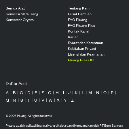
Semua Alat
Tentang Kami
Konversi Mata Uang
Pusat Bantuan
Konverter Crypto
FAQ Pluang
FAQ Pluang Plus
Kontak Kami
Karier
Syarat dan Ketentuan
Kebijakan Privasi
Lisensi dan Keamanan
Pluang Press Kit
Daftar Aset
A
|
B
|
C
|
D
|
E
|
F
|
G
|
H
|
I
|
J
|
K
|
L
|
M
|
N
|
O
|
P
|
Q
|
R
|
S
|
T
|
U
|
V
|
W
|
X
|
Y
|
Z
|
©
2026
Pluang. All rights reserved.
Pluang adalah aplikasi finansial yang dikelola dan dikembangkan oleh PT Bumi Santosa