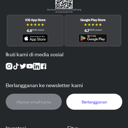
Scan kode QR untuk download Pluang
di Android dan iOS.
iOS App Store
Google Play Store
★
★
★
★
★
★
★
★
★
★
4.6
4.7
(
12.3K
ulasan
)
(
122.1K
ulasan
)
Ikuti kami di media sosial
Berlangganan ke newsletter kami
Berlangganan
Investasi
Fitur