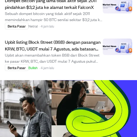
Dompet Bitcoin yang lama tidak aktif sejak 2011
ka...
pindahkan $3,2 juta ke alamat terkait FalconX
Sebuah dompet bitcoin yang tidak aktif sejak 2011
memindahkan hampir 50 BTC senilai sekitar $3,2 juta ke
alamat SegWit yang terkait dengan broker kripto
Berita Pasar
Netral
·
4 jam lalu
institusional FalconX. Dompet tersebut menerima koin
saat harga bitcoin sekitar $10 dan tidak dis...
Upbit listing Block Street (BSB) dengan pasangan
KRW, BTC, USDT mulai 7 Agustus, ada batasan
perdagangan awal.
Upbit akan menambahkan token BSB dari Block Street
ke pasar KRW, BTC, dan USDT mulai 7 Agustus pukul
15:00 KST, dengan dukungan deposit dan penarikan awal
Berita Pasar
Bullish
·
4 jam lalu
hanya melalui jaringan Ethereum. Untuk menjaga
kelancaran perdagangan, Upbit akan memberlakukan...