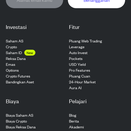
Investasi
Fitur
Saham AS
Pluang Web Trading
Crypto
Leverage
Saham ID
Auto Invest
New
Pockets
Reksa Dana
USD Yield
Emas
Pro Features
Options
Pluang Cuan
Crypto Futures
24-Hour Market
Bandingkan Aset
Aura AI
Biaya
Pelajari
Biaya Saham AS
Blog
Biaya Crypto
Berita
Biaya Reksa Dana
Akademi