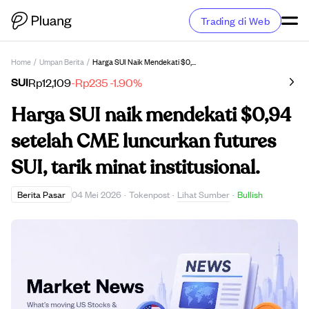
Trading di Web
Home
/
Umpan Berita
/
Harga SUI Naik Mendekati $0,94 Setelah CME Luncurkan Futures SUI, Tarik Minat Institusional.
SUI
Rp12,109
-Rp235
-1.90%
Harga SUI naik mendekati $0,94
setelah CME luncurkan futures
SUI, tarik minat institusional.
Lihat Sumber
Berita Pasar
04 Mei 2026
·
Tokenpost
·
·
Bullish