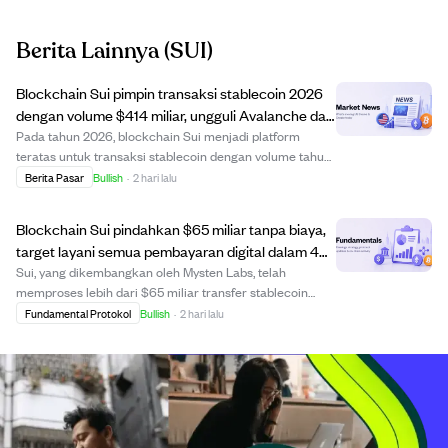
Berita Lainnya
(SUI)
Blockchain Sui pimpin transaksi stablecoin 2026
dengan volume $414 miliar, ungguli Avalanche dan
Aptos.
Pada tahun 2026, blockchain Sui menjadi platform
teratas untuk transaksi stablecoin dengan volume tahun
berjalan mencapai $414 miliar. Angka ini melampaui
Berita Pasar
Bullish
·
2 hari lalu
protokol besar lain seperti Avalanche dan Aptos,
menunjukkan kepercayaan pengguna yang meningka...
Blockchain Sui pindahkan $65 miliar tanpa biaya,
target layani semua pembayaran digital dalam 4
tahun.
Sui, yang dikembangkan oleh Mysten Labs, telah
memproses lebih dari $65 miliar transfer stablecoin
tanpa biaya sejak 10 Juni 2026, menghilangkan biaya
Fundamental Protokol
Bullish
·
2 hari lalu
yang menghambat pembayaran blockchain. Co-founder
Evan Cheng memprediksi Sui akan menangani semua p...