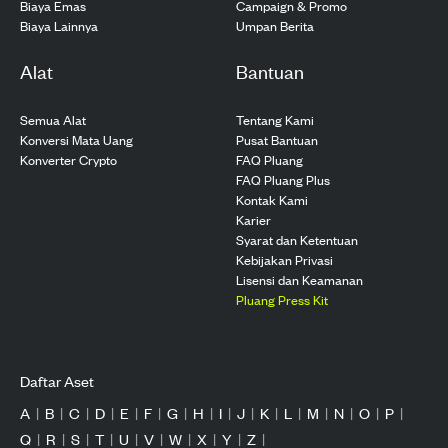
Biaya Emas
Campaign & Promo
Biaya Lainnya
Umpan Berita
Alat
Bantuan
Semua Alat
Tentang Kami
Konversi Mata Uang
Pusat Bantuan
Konverter Crypto
FAQ Pluang
FAQ Pluang Plus
Kontak Kami
Karier
Syarat dan Ketentuan
Kebijakan Privasi
Lisensi dan Keamanan
Pluang Press Kit
Daftar Aset
A
|
B
|
C
|
D
|
E
|
F
|
G
|
H
|
I
|
J
|
K
|
L
|
M
|
N
|
O
|
P
|
Q
|
R
|
S
|
T
|
U
|
V
|
W
|
X
|
Y
|
Z
|