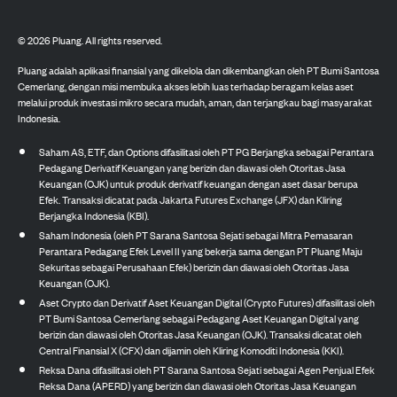
©
2026
Pluang. All rights reserved.
Pluang adalah aplikasi finansial yang dikelola dan dikembangkan oleh PT Bumi Santosa
Cemerlang, dengan misi membuka akses lebih luas terhadap beragam kelas aset
melalui produk investasi mikro secara mudah, aman, dan terjangkau bagi masyarakat
Indonesia.
Saham AS, ETF, dan Options difasilitasi oleh PT PG Berjangka sebagai Perantara
Pedagang Derivatif Keuangan yang berizin dan diawasi oleh Otoritas Jasa
Keuangan (OJK) untuk produk derivatif keuangan dengan aset dasar berupa
Efek. Transaksi dicatat pada Jakarta Futures Exchange (JFX) dan Kliring
Berjangka Indonesia (KBI).
Saham Indonesia (oleh PT Sarana Santosa Sejati sebagai Mitra Pemasaran
Perantara Pedagang Efek Level II yang bekerja sama dengan PT Pluang Maju
Sekuritas sebagai Perusahaan Efek) berizin dan diawasi oleh Otoritas Jasa
Keuangan (OJK).
Aset Crypto dan Derivatif Aset Keuangan Digital (Crypto Futures) difasilitasi oleh
PT Bumi Santosa Cemerlang sebagai Pedagang Aset Keuangan Digital yang
berizin dan diawasi oleh Otoritas Jasa Keuangan (OJK). Transaksi dicatat oleh
Central Finansial X (CFX) dan dijamin oleh Kliring Komoditi Indonesia (KKI).
Reksa Dana difasilitasi oleh PT Sarana Santosa Sejati sebagai Agen Penjual Efek
Reksa Dana (APERD) yang berizin dan diawasi oleh Otoritas Jasa Keuangan