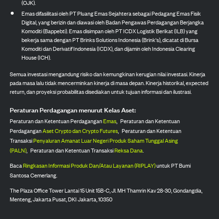
(OJK).
Emas difasilitasi oleh PT Pluang Emas Sejahtera sebagai Pedagang Emas Fisik
Digital, yang berizin dan diawasi oleh Badan Pengawas Perdagangan Berjangka
Komoditi (Bappebti). Emas disimpan oleh PT ICDX Logistik Berikat (ILB) yang
bekerja sama dengan PT Brinks Solutions Indonesia (Brink's), dicatat di Bursa
Komoditi dan Derivatif Indonesia (ICDX), dan dijamin oleh Indonesia Clearing
House (ICH).
Semua investasi mengandung risiko dan kemungkinan kerugian nilai investasi. Kinerja
pada masa lalu tidak mencerminkan kinerja di masa depan. Kinerja historikal, expected
return, dan proyeksi probabilitas disediakan untuk tujuan informasi dan ilustrasi.
Peraturan Perdagangan menurut Kelas Aset:
Peraturan dan Ketentuan Perdagangan
Emas
,
Peraturan dan Ketentuan
Perdagangan
Aset Crypto dan Crypto Futures
,
Peraturan dan Ketentuan
Transaksi
Penyaluran Amanat Luar Negeri Produk Saham Tunggal Asing
(PALN)
,
Peraturan dan Ketentuan Transaksi
Reksa Dana
.
Baca
Ringkasan Informasi Produk Dan/Atau Layanan (RIPLAY)
untuk PT Bumi
Santosa Cemerlang.
The Plaza Office Tower Lantai 15 Unit 15B-C, Jl. MH Thamrin Kav 28-30, Gondangdia,
Menteng, Jakarta Pusat, DKI Jakarta, 10350