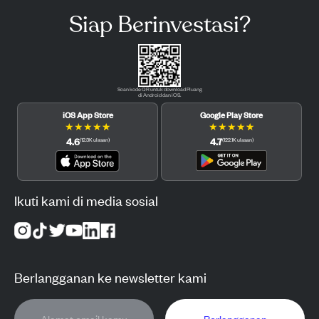
Siap Berinvestasi?
Scan kode QR untuk download Pluang
di Android dan iOS.
iOS App Store
Google Play Store
★
★
★
★
★
★
★
★
★
★
4.6
4.7
(
12.3K
ulasan
)
(
122.1K
ulasan
)
Ikuti kami di media sosial
Berlangganan ke newsletter kami
Berlangganan