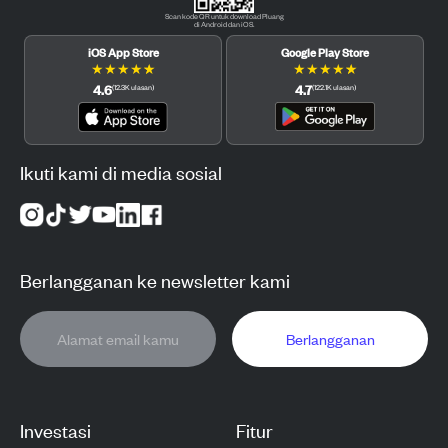
Scan kode QR untuk download Pluang
di Android dan iOS.
iOS App Store
Google Play Store
★
★
★
★
★
★
★
★
★
★
4.6
4.7
(
12.3K
ulasan
)
(
122.1K
ulasan
)
Ikuti kami di media sosial
Berlangganan ke newsletter kami
Berlangganan
Investasi
Fitur