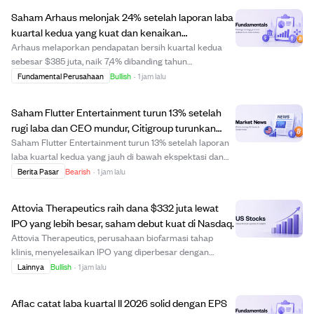
Saham Arhaus melonjak 24% setelah laporan laba
kuartal kedua yang kuat dan kenaikan
rekomendasi analis.
Arhaus melaporkan pendapatan bersih kuartal kedua
sebesar $385 juta, naik 7,4% dibanding tahun
sebelumnya, didorong oleh permintaan pelanggan yang
Fundamental Perusahaan
Bullish
·
1 jam lalu
kuat dan kenaikan penjualan sebanding sebesar 12,5%.
Laba per saham sebesar $0,28 melampaui estimasi se...
Saham Flutter Entertainment turun 13% setelah
rugi laba dan CEO mundur, Citigroup turunkan
rekomendasi jadi Netral.
Saham Flutter Entertainment turun 13% setelah laporan
laba kuartal kedua yang jauh di bawah ekspektasi dan
pengumuman pengunduran diri CEO Peter Jackson.
Berita Pasar
Bearish
·
1 jam lalu
Perusahaan memangkas panduan laba tahun penuh AS
sebesar 22% menjadi 760 juta dolar. FanDuel, me...
Attovia Therapeutics raih dana $332 juta lewat
IPO yang lebih besar, saham debut kuat di Nasdaq.
Attovia Therapeutics, perusahaan biofarmasi tahap
klinis, menyelesaikan IPO yang diperbesar dengan
menjual 19,55 juta saham, termasuk opsi underwriter,
Lainnya
Bullish
·
1 jam lalu
menghasilkan sekitar $332,40 juta. Saham dibuka pada
harga $21,00 di Nasdaq dan mencapai harga ter...
Aflac catat laba kuartal II 2026 solid dengan EPS