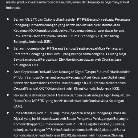
melalui produk investasi mikro secara mudah, aman, dan terjangkau bagi masyarakat
Indonesia.
Saham AS, ETF, dan Options difasilitasi oleh PT PG Berjangka sebagai Perantara
Pedagang Derivatif Keuangan yang berizin dan diawasi oleh Otoritas Jasa
Keuangan (OJK) untuk produk derivatif keuangan dengan aset dasar berupa
Efek. Transaksi dicatat pada Jakarta Futures Exchange (JFX) dan Kliring
Berjangka Indonesia (KBI).
Saham Indonesia (oleh PT Sarana Santosa Sejati sebagai Mitra Pemasaran
Perantara Pedagang Efek Level II yang bekerja sama dengan PT Pluang Maju
Sekuritas sebagai Perusahaan Efek) berizin dan diawasi oleh Otoritas Jasa
Keuangan (OJK).
Aset Crypto dan Derivatif Aset Keuangan Digital (Crypto Futures) difasilitasi oleh
PT Bumi Santosa Cemerlang sebagai Pedagang Aset Keuangan Digital yang
berizin dan diawasi oleh Otoritas Jasa Keuangan (OJK). Transaksi dicatat oleh
Central Finansial X (CFX) dan dijamin oleh Kliring Komoditi Indonesia (KKI).
Reksa Dana difasilitasi oleh PT Sarana Santosa Sejati sebagai Agen Penjual Efek
Reksa Dana (APERD) yang berizin dan diawasi oleh Otoritas Jasa Keuangan
(OJK).
Emas difasilitasi oleh PT Pluang Emas Sejahtera sebagai Pedagang Emas Fisik
Digital, yang berizin dan diawasi oleh Badan Pengawas Perdagangan Berjangka
Komoditi (Bappebti). Emas disimpan oleh PT ICDX Logistik Berikat (ILB) yang
bekerja sama dengan PT Brinks Solutions Indonesia (Brink's), dicatat di Bursa
Komoditi dan Derivatif Indonesia (ICDX), dan dijamin oleh Indonesia Clearing