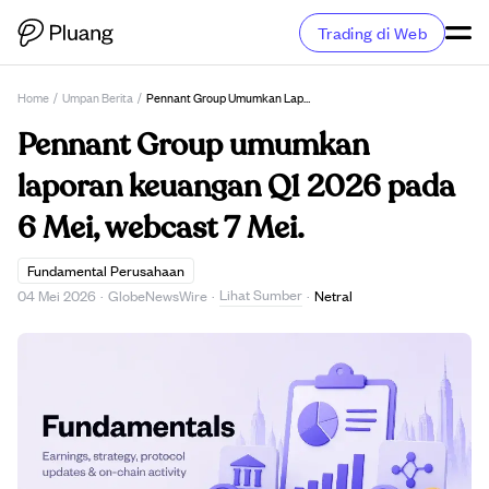
Trading di Web
Home
/
Umpan Berita
/
Pennant Group Umumkan Laporan Keuangan Q1 2026 Pada 6 Mei, Webcast 7 Mei.
Pennant Group umumkan
laporan keuangan Q1 2026 pada
6 Mei, webcast 7 Mei.
Fundamental Perusahaan
Lihat Sumber
04 Mei 2026
·
GlobeNewsWire
·
·
Netral