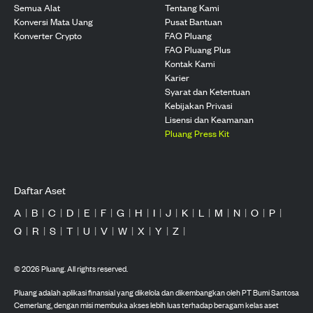
Semua Alat
Tentang Kami
Konversi Mata Uang
Pusat Bantuan
Konverter Crypto
FAQ Pluang
FAQ Pluang Plus
Kontak Kami
Karier
Syarat dan Ketentuan
Kebijakan Privasi
Lisensi dan Keamanan
Pluang Press Kit
Daftar Aset
A
|
B
|
C
|
D
|
E
|
F
|
G
|
H
|
I
|
J
|
K
|
L
|
M
|
N
|
O
|
P
|
Q
|
R
|
S
|
T
|
U
|
V
|
W
|
X
|
Y
|
Z
|
©
2026
Pluang. All rights reserved.
Pluang adalah aplikasi finansial yang dikelola dan dikembangkan oleh PT Bumi Santosa
Cemerlang, dengan misi membuka akses lebih luas terhadap beragam kelas aset