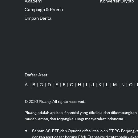
Akademi
Konverter Crypto
Campaign & Promo
Umpan Berita
Daftar Aset
A
|
B
|
C
|
D
|
E
|
F
|
G
|
H
|
I
|
J
|
K
|
L
|
M
|
N
|
O
|
©
2026
Pluang. All rights reserved.
Pluang adalah aplikasi finansial yang dikelola dan dikembangka
mudah, aman, dan terjangkau bagi masyarakat Indonesia.
Saham AS, ETF, dan Options difasilitasi oleh PT PG Berjang
dengan aset dasar berupa Efek. Transaksi dicatat pada Jakar