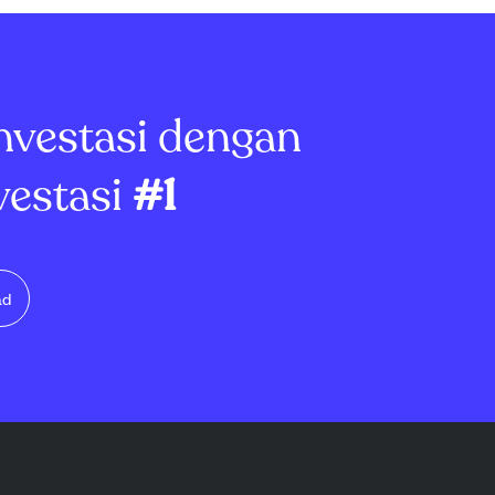
struktur AI yang
jaringan, menegaskan
mencatat $41,5
dominasinya dengan chip AI
margin kotor
standar dan infrastruktur.
Broadcom mencatat pen...
nvestasi dengan
vestasi
#1
ad