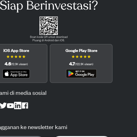
Siap Berinvestasi?
Scan kode QR untuk download
Pluang di Android dan iOS.
iOS App Store
Google Play Store
★
★
★
★
★
★
★
★
★
★
4.6
4.7
(
12.3K
ulasan
)
(
122.3K
ulasan
)
kami di media sosial
ngganan ke newsletter kami