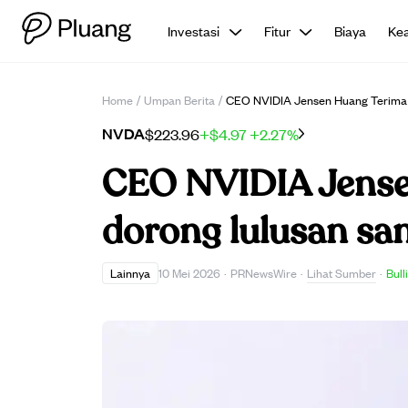
Investasi
Fitur
Biaya
Ke
Home
/
Umpan Berita
/
CEO NVIDIA Jensen Huang Terima 
NVDA
$223.96
+$4.97
+2.27%
CEO NVIDIA Jense
dorong lulusan sa
Lihat Sumber
Lainnya
10 Mei 2026
·
PRNewsWire
·
·
Bull