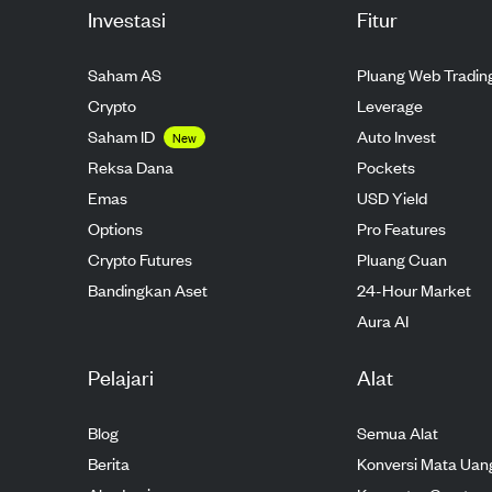
Investasi
Fitur
Saham AS
Pluang Web Tradin
Crypto
Leverage
Saham ID
Auto Invest
New
Reksa Dana
Pockets
Emas
USD Yield
Options
Pro Features
Crypto Futures
Pluang Cuan
Bandingkan Aset
24-Hour Market
Aura AI
Pelajari
Alat
Blog
Semua Alat
Berita
Konversi Mata Uan