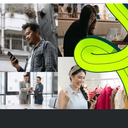
pendapatan $81,6 miliar kuartal
dari dana. Konse
lalu, dengan P/E ke depan 23
berisiko bagi 
dan arus kas bebas $48,55 mil...
jangka panjang
menghadapi paj