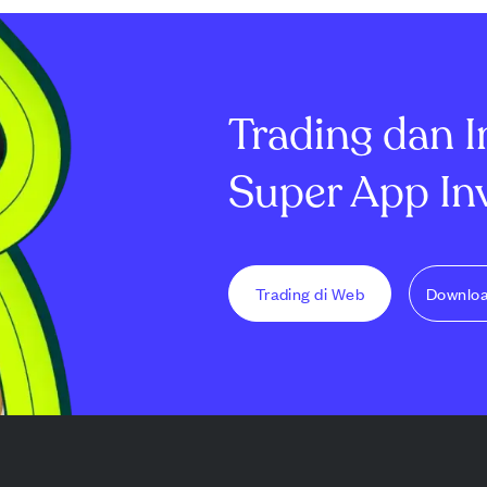
ntrasi ini
biaya dibayar di muka,
ekspansi infra
pemegang
ketergantungan pada
cepat. Micron 
 yang
beberapa pelanggan besar,
miliar dengan 
ak cap...
serta praktik pembiayaan y...
naik tajam ke...
Trading dan I
Super App In
Trading di Web
Downlo