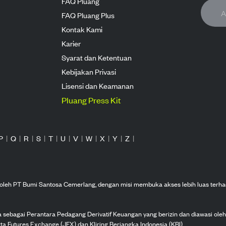
FAQ Pluang
FAQ Pluang Plus
Kontak Kami
Karier
Syarat dan Ketentuan
Kebijakan Privasi
Lisensi dan Keamanan
Pluang Press Kit
P
|
Q
|
R
|
S
|
T
|
U
|
V
|
W
|
X
|
Y
|
Z
|
n oleh PT Bumi Santosa Cemerlang, dengan misi membuka akses lebih luas terha
ka sebagai Perantara Pedagang Derivatif Keuangan yang berizin dan diawasi ole
ta Futures Exchange (JFX) dan Kliring Berjangka Indonesia (KBI).