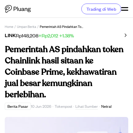
Trading di Web
Home
/
Umpan Berita
/
Pemerintah AS Pindahkan Token Chainlink Hasil Sitaan Ke Coinbase Prime, Kekhawatiran Jual Besar Kemungkinan Berlebihan.
LINK
Rp148,208
+Rp2,012
+1.38%
Pemerintah AS pindahkan token
Chainlink hasil sitaan ke
Coinbase Prime, kekhawatiran
jual besar kemungkinan
berlebihan.
Lihat Sumber
Berita Pasar
10 Jun 2026
·
Tokenpost
·
·
Netral