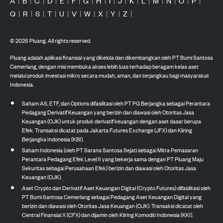
A
|
B
|
C
|
D
|
E
|
F
|
G
|
H
|
I
|
J
|
K
|
L
|
M
|
N
|
O
|
P
|
Q
|
R
|
S
|
T
|
U
|
V
|
W
|
X
|
Y
|
Z
|
©
2026
Pluang. All rights reserved.
Pluang adalah aplikasi finansial yang dikelola dan dikembangkan oleh PT Bumi Santosa
Cemerlang, dengan misi membuka akses lebih luas terhadap beragam kelas aset
melalui produk investasi mikro secara mudah, aman, dan terjangkau bagi masyarakat
Indonesia.
Saham AS, ETF, dan Options difasilitasi oleh PT PG Berjangka sebagai Perantara
Pedagang Derivatif Keuangan yang berizin dan diawasi oleh Otoritas Jasa
Keuangan (OJK) untuk produk derivatif keuangan dengan aset dasar berupa
Efek. Transaksi dicatat pada Jakarta Futures Exchange (JFX) dan Kliring
Berjangka Indonesia (KBI).
Saham Indonesia (oleh PT Sarana Santosa Sejati sebagai Mitra Pemasaran
Perantara Pedagang Efek Level II yang bekerja sama dengan PT Pluang Maju
Sekuritas sebagai Perusahaan Efek) berizin dan diawasi oleh Otoritas Jasa
Keuangan (OJK).
Aset Crypto dan Derivatif Aset Keuangan Digital (Crypto Futures) difasilitasi oleh
PT Bumi Santosa Cemerlang sebagai Pedagang Aset Keuangan Digital yang
berizin dan diawasi oleh Otoritas Jasa Keuangan (OJK). Transaksi dicatat oleh
Central Finansial X (CFX) dan dijamin oleh Kliring Komoditi Indonesia (KKI).