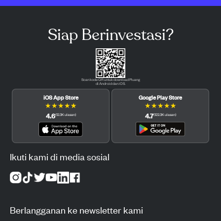
Siap Berinvestasi?
Scan kode QR untuk download Pluang
di Android dan iOS.
iOS App Store
Google Play Store
★
★
★
★
★
★
★
★
★
★
4.6
4.7
(
12.3K
ulasan
)
(
122.3K
ulasan
)
Ikuti kami di media sosial
Berlangganan ke newsletter kami