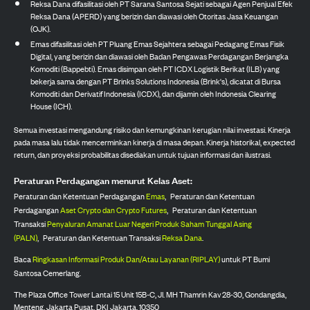
Reksa Dana difasilitasi oleh PT Sarana Santosa Sejati sebagai Agen Penjual Efek
Reksa Dana (APERD) yang berizin dan diawasi oleh Otoritas Jasa Keuangan
(OJK).
Emas difasilitasi oleh PT Pluang Emas Sejahtera sebagai Pedagang Emas Fisik
Digital, yang berizin dan diawasi oleh Badan Pengawas Perdagangan Berjangka
Komoditi (Bappebti). Emas disimpan oleh PT ICDX Logistik Berikat (ILB) yang
bekerja sama dengan PT Brinks Solutions Indonesia (Brink's), dicatat di Bursa
Komoditi dan Derivatif Indonesia (ICDX), dan dijamin oleh Indonesia Clearing
House (ICH).
Semua investasi mengandung risiko dan kemungkinan kerugian nilai investasi. Kinerja
pada masa lalu tidak mencerminkan kinerja di masa depan. Kinerja historikal, expected
return, dan proyeksi probabilitas disediakan untuk tujuan informasi dan ilustrasi.
Peraturan Perdagangan menurut Kelas Aset:
Peraturan dan Ketentuan Perdagangan
Emas
,
Peraturan dan Ketentuan
Perdagangan
Aset Crypto dan Crypto Futures
,
Peraturan dan Ketentuan
Transaksi
Penyaluran Amanat Luar Negeri Produk Saham Tunggal Asing
(PALN)
,
Peraturan dan Ketentuan Transaksi
Reksa Dana
.
Baca
Ringkasan Informasi Produk Dan/Atau Layanan (RIPLAY)
untuk PT Bumi
Santosa Cemerlang.
The Plaza Office Tower Lantai 15 Unit 15B-C, Jl. MH Thamrin Kav 28-30, Gondangdia,
Menteng, Jakarta Pusat, DKI Jakarta, 10350