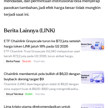
mendadak, dan permintaan institusional bisa menyerap
pasokan tambahan, jadi efek harga besar tidak mungkin
terjadi saat ini.
Berita Lainnya
(LINK)
ETF Chainlink Grayscale turun ke $72 juta setelah
harga token LINK jatuh 18% pada Q2 2026
ETF Chainlink Trust Grayscale (GLNK) melaporkan aset
bersih $72,2 juta pada Q2 2026, turun akibat harga
token LINK yang turun 18% dari $8,77 menjadi $7,20. Nilai
Berita Pasar
Bearish
·
14 jam lalu
aset bersih per saham turun ke $6,38, mencerminkan
kerugian belum terealisasi $16,4 juta...
Chainlink membentuk pola bullish di $8,22 dengan
buyback dorong target $9
Chainlink (LINK) diperdagangkan stabil di $8,22 dengan
zona support kuat di $8,00–$8,10 yang mengindikasikan
potensi pembalikan bullish lewat pola inverse head-and-
Sinyal Teknikal
Bullish
·
1 hari lalu
shoulders. Jika harga menembus $8,40–$8,50, LINK
berpeluang menuju $9. Selain itu, pro...
Lima kripto utama direkomendasikan untuk