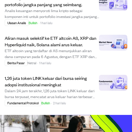
portofolio jangka panjang yang seimbang.
Analis keuangan menyoroti lima kripto sebagai
komponen inti untuk portofolio investasi jangka panjang
yang seimbang. Bitcoin menjadi fondasi stabil karena
Ulasan Analis
Bullish
·
1 hari lalu
pasokan terbatas dan penerimaan institusional.
Ethereum memimpin dalam aplikasi smart contract ...
Aliran masuk selektif ke ETF altcoin AS, XRP dan
Hyperliquid naik, Solana alami arus keluar.
ETF altcoin yang terdaftar di AS menunjukkan aliran
dana campuran pada 6 Agustus, dengan ETF XRP dan
Hyperliquid mencatat aliran masuk bersih sementara
Berita Pasar
Netral
·
1 hari lalu
ETF Solana mengalami arus keluar. ETF XRP mencatat
kenaikan $3,45 juta, terutama pada produk Frank...
1,26 juta token LINK keluar dari bursa seiring
adopsi institusional meningkat
Dalam 24 jam terakhir, 1,26 juta token LINK keluar dari
bursa terpusat, mencatat arus keluar harian terbesar
sejak 29 Juni. Penurunan likuiditas di bursa ini
Fundamental Protokol
Bullish
·
2 hari lalu
menunjukkan akumulasi yang lebih kuat dan tekanan
jual yang lebih rendah. Adopsi institusion...