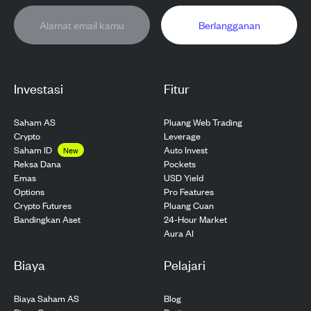
Berlangganan
Investasi
Fitur
Saham AS
Pluang Web Trading
Crypto
Leverage
Saham ID
Auto Invest
New
Pockets
Reksa Dana
USD Yield
Emas
Pro Features
Options
Pluang Cuan
Crypto Futures
24-Hour Market
Bandingkan Aset
Aura AI
Biaya
Pelajari
Biaya Saham AS
Blog