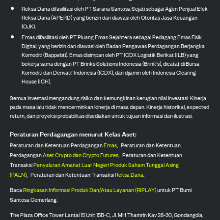
Reksa Dana difasilitasi oleh PT Sarana Santosa Sejati sebagai Agen Penjual Efek
Reksa Dana (APERD) yang berizin dan diawasi oleh Otoritas Jasa Keuangan
(OJK).
Emas difasilitasi oleh PT Pluang Emas Sejahtera sebagai Pedagang Emas Fisik
Digital, yang berizin dan diawasi oleh Badan Pengawas Perdagangan Berjangka
Komoditi (Bappebti). Emas disimpan oleh PT ICDX Logistik Berikat (ILB) yang
bekerja sama dengan PT Brinks Solutions Indonesia (Brink's), dicatat di Bursa
Komoditi dan Derivatif Indonesia (ICDX), dan dijamin oleh Indonesia Clearing
House (ICH).
Semua investasi mengandung risiko dan kemungkinan kerugian nilai investasi. Kinerja
pada masa lalu tidak mencerminkan kinerja di masa depan. Kinerja historikal, expected
return, dan proyeksi probabilitas disediakan untuk tujuan informasi dan ilustrasi.
Peraturan Perdagangan menurut Kelas Aset:
Peraturan dan Ketentuan Perdagangan
Emas
,
Peraturan dan Ketentuan
Perdagangan
Aset Crypto dan Crypto Futures
,
Peraturan dan Ketentuan
Transaksi
Penyaluran Amanat Luar Negeri Produk Saham Tunggal Asing
(PALN)
,
Peraturan dan Ketentuan Transaksi
Reksa Dana
.
Baca
Ringkasan Informasi Produk Dan/Atau Layanan (RIPLAY)
untuk PT Bumi
Santosa Cemerlang.
The Plaza Office Tower Lantai 15 Unit 15B-C, Jl. MH Thamrin Kav 28-30, Gondangdia,