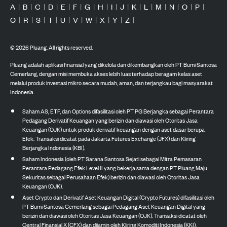
A
|
B
|
C
|
D
|
E
|
F
|
G
|
H
|
I
|
J
|
K
|
L
|
M
|
N
|
O
|
P
|
Q
|
R
|
S
|
T
|
U
|
V
|
W
|
X
|
Y
|
Z
|
©
2026
Pluang. All rights reserved.
Pluang adalah aplikasi finansial yang dikelola dan dikembangkan oleh PT Bumi Santosa
Cemerlang, dengan misi membuka akses lebih luas terhadap beragam kelas aset
melalui produk investasi mikro secara mudah, aman, dan terjangkau bagi masyarakat
Indonesia.
Saham AS, ETF, dan Options difasilitasi oleh PT PG Berjangka sebagai Perantara
Pedagang Derivatif Keuangan yang berizin dan diawasi oleh Otoritas Jasa
Keuangan (OJK) untuk produk derivatif keuangan dengan aset dasar berupa
Efek. Transaksi dicatat pada Jakarta Futures Exchange (JFX) dan Kliring
Berjangka Indonesia (KBI).
Saham Indonesia (oleh PT Sarana Santosa Sejati sebagai Mitra Pemasaran
Perantara Pedagang Efek Level II yang bekerja sama dengan PT Pluang Maju
Sekuritas sebagai Perusahaan Efek) berizin dan diawasi oleh Otoritas Jasa
Keuangan (OJK).
Aset Crypto dan Derivatif Aset Keuangan Digital (Crypto Futures) difasilitasi oleh
PT Bumi Santosa Cemerlang sebagai Pedagang Aset Keuangan Digital yang
berizin dan diawasi oleh Otoritas Jasa Keuangan (OJK). Transaksi dicatat oleh
Central Finansial X (CFX) dan dijamin oleh Kliring Komoditi Indonesia (KKI).