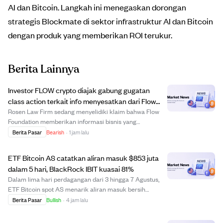
AI dan Bitcoin. Langkah ini menegaskan dorongan
strategis Blockmate di sektor infrastruktur AI dan Bitcoin
dengan produk yang memberikan ROI terukur.
Berita Lainnya
Investor FLOW crypto diajak gabung gugatan
class action terkait info menyesatkan dari Flow
Foundation
Rosen Law Firm sedang menyelidiki klaim bahwa Flow
Foundation memberikan informasi bisnis yang
menyesatkan kepada investor cryptocurrency FLOW.
Berita Pasar
Bearish
·
1 jam lalu
Investor yang membeli FLOW sebelum atau pada 27
Desember 2025 dan masih memegangnya hingga 29
ETF Bitcoin AS catatkan aliran masuk $853 juta
Desember 202...
dalam 5 hari, BlackRock IBIT kuasai 81%
Dalam lima hari perdagangan dari 3 hingga 7 Agustus,
ETF Bitcoin spot AS menarik aliran masuk bersih
sebesar $853,5 juta, dengan iShares Bitcoin Trust (IBIT)
Berita Pasar
Bullish
·
4 jam lalu
milik BlackRock menyumbang $693 juta atau 81% dari
total. Aliran masuk ini membalikkan arus ...