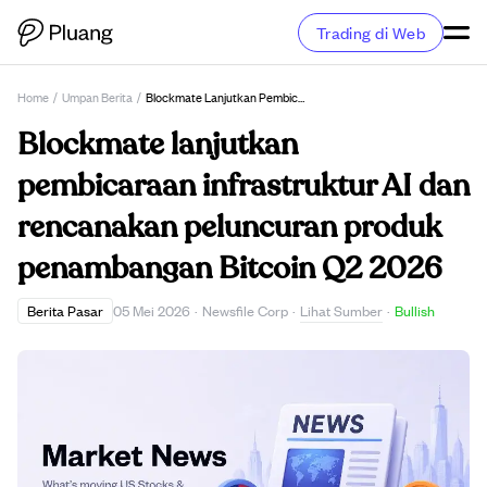
Trading di Web
Home
/
Umpan Berita
/
Blockmate Lanjutkan Pembicaraan Infrastruktur AI Dan Rencanakan Peluncuran Produk Penambangan Bitcoin Q2 2026
Blockmate lanjutkan
pembicaraan infrastruktur AI dan
rencanakan peluncuran produk
penambangan Bitcoin Q2 2026
Lihat Sumber
Berita Pasar
05 Mei 2026
·
Newsfile Corp
·
·
Bullish