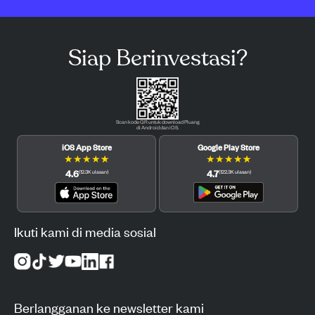
Siap Berinvestasi?
Scan kode QR untuk download Pluang
di Android dan iOS.
iOS App Store
Google Play Store
★
★
★
★
★
★
★
★
★
★
4.6
4.7
(
12.3K
ulasan
)
(
122.3K
ulasan
)
Ikuti kami di media sosial
Berlangganan ke newsletter kami