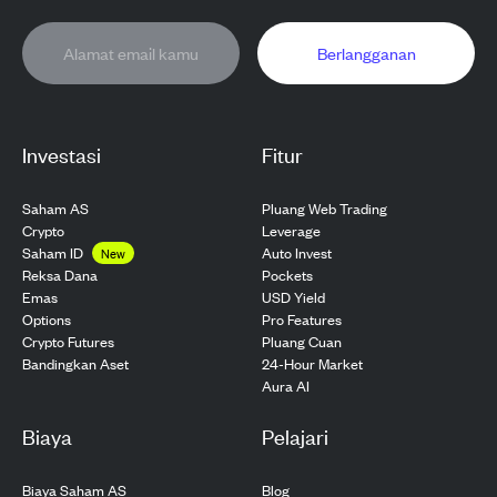
Berlangganan
Investasi
Fitur
Saham AS
Pluang Web Trading
Crypto
Leverage
Saham ID
Auto Invest
New
Pockets
Reksa Dana
USD Yield
Emas
Pro Features
Options
Pluang Cuan
Crypto Futures
24-Hour Market
Bandingkan Aset
Aura AI
Biaya
Pelajari
Biaya Saham AS
Blog