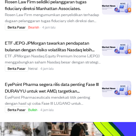
Rosen Law Firm selidiki pelanggaran tugas
fiduciary direksi Manhattan Associates.
Rosen Law Firm mengumumkan penyelidikan terhadap
dugaan pelanggaran tugas fiduciary oleh direksi dan
pejabat Manhattan Associates, Inc. Tindakan hukum ini
Berita Pasar
Bearish
·
4 jam lalu
penting bagi investor karena dapat mempengaruhi tata
kelola perusahaan dan nilai saham. Investo...
ETF JEPQ JPMorgan tawarkan pendapatan
bulanan dengan risiko volatilitas Nasdaq lebih
rendah.
ETF JPMorgan Nasdaq Equity Premium Income (JEPQ)
menggabungkan saham Nasdaq besar dengan strategi
covered-call untuk memberikan pendapatan bulanan
Berita Pasar
Netral
·
4 jam lalu
dan mengurangi volatilitas. Distribusi hasilnya sekitar
10,9% dan meningkat saat pasar bergejolak karen...
EyePoint Pharma segera rilis data penting Fase III
DURAVYU untuk wet AMD, targetkan
pengurangan frekuensi injeksi 2026
EyePoint Pharmaceuticals mendekati titik penting
dengan hasil uji coba Fase III LUGANO untuk
pengobatan DURAVYU pada wet age-related macular
Berita Pasar
Bullish
·
4 jam lalu
degeneration (AMD) yang dijadwalkan keluar Agustus
2026. Uji coba ini menekankan dosis berulang setiap
enam b...