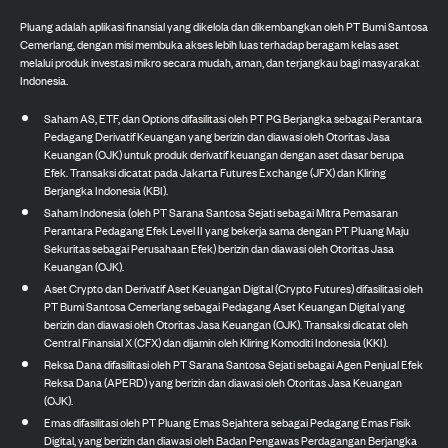
Pluang adalah aplikasi finansial yang dikelola dan dikembangkan oleh PT Bumi Santosa
Cemerlang, dengan misi membuka akses lebih luas terhadap beragam kelas aset
melalui produk investasi mikro secara mudah, aman, dan terjangkau bagi masyarakat
Indonesia.
Saham AS, ETF, dan Options difasilitasi oleh PT PG Berjangka sebagai Perantara
Pedagang Derivatif Keuangan yang berizin dan diawasi oleh Otoritas Jasa
Keuangan (OJK) untuk produk derivatif keuangan dengan aset dasar berupa
Efek. Transaksi dicatat pada Jakarta Futures Exchange (JFX) dan Kliring
Berjangka Indonesia (KBI).
Saham Indonesia (oleh PT Sarana Santosa Sejati sebagai Mitra Pemasaran
Perantara Pedagang Efek Level II yang bekerja sama dengan PT Pluang Maju
Sekuritas sebagai Perusahaan Efek) berizin dan diawasi oleh Otoritas Jasa
Keuangan (OJK).
Aset Crypto dan Derivatif Aset Keuangan Digital (Crypto Futures) difasilitasi oleh
PT Bumi Santosa Cemerlang sebagai Pedagang Aset Keuangan Digital yang
berizin dan diawasi oleh Otoritas Jasa Keuangan (OJK). Transaksi dicatat oleh
Central Finansial X (CFX) dan dijamin oleh Kliring Komoditi Indonesia (KKI).
Reksa Dana difasilitasi oleh PT Sarana Santosa Sejati sebagai Agen Penjual Efek
Reksa Dana (APERD) yang berizin dan diawasi oleh Otoritas Jasa Keuangan
(OJK).
Emas difasilitasi oleh PT Pluang Emas Sejahtera sebagai Pedagang Emas Fisik
Digital, yang berizin dan diawasi oleh Badan Pengawas Perdagangan Berjangka