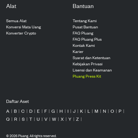
Alat
Bantuan
Semua Alat
Tentang Kami
Konversi Mata Uang
Pusat Bantuan
Konverter Crypto
FAQ Pluang
FAQ Pluang Plus
Kontak Kami
Karier
Syarat dan Ketentuan
Kebijakan Privasi
Lisensi dan Keamanan
Pluang Press Kit
Daftar Aset
A
|
B
|
C
|
D
|
E
|
F
|
G
|
H
|
I
|
J
|
K
|
L
|
M
|
N
|
O
|
P
|
Q
|
R
|
S
|
T
|
U
|
V
|
W
|
X
|
Y
|
Z
|
©
2026
Pluang. All rights reserved.