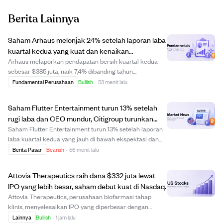
Berita Lainnya
Saham Arhaus melonjak 24% setelah laporan laba
kuartal kedua yang kuat dan kenaikan
rekomendasi analis.
Arhaus melaporkan pendapatan bersih kuartal kedua
sebesar $385 juta, naik 7,4% dibanding tahun
sebelumnya, didorong oleh permintaan pelanggan yang
Fundamental Perusahaan
Bullish
·
53 menit lalu
kuat dan kenaikan penjualan sebanding sebesar 12,5%.
Laba per saham sebesar $0,28 melampaui estimasi se...
Saham Flutter Entertainment turun 13% setelah
rugi laba dan CEO mundur, Citigroup turunkan
rekomendasi jadi Netral.
Saham Flutter Entertainment turun 13% setelah laporan
laba kuartal kedua yang jauh di bawah ekspektasi dan
pengumuman pengunduran diri CEO Peter Jackson.
Berita Pasar
Bearish
·
56 menit lalu
Perusahaan memangkas panduan laba tahun penuh AS
sebesar 22% menjadi 760 juta dolar. FanDuel, me...
Attovia Therapeutics raih dana $332 juta lewat
IPO yang lebih besar, saham debut kuat di Nasdaq.
Attovia Therapeutics, perusahaan biofarmasi tahap
klinis, menyelesaikan IPO yang diperbesar dengan
menjual 19,55 juta saham, termasuk opsi underwriter,
Lainnya
Bullish
·
1 jam lalu