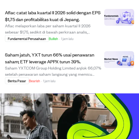
menghasilkan sekitar $332,40 juta. Saham dibuka pada
harga $21,00 di Nasdaq dan mencapai harga ter...
Aflac catat laba kuartal II 2026 solid dengan EPS
$1,75 dan profitabilitas kuat di Jepang.
Aflac melaporkan laba per saham kuartal II 2026
sebesar $1,75, sedikit di bawah perkiraan analis,
sementara pendapatan sebesar $4,12 miliar sedikit
Fundamental Perusahaan
Bullish
·
1 jam lalu
melampaui proyeksi. Peningkatan profitabilitas di
Jepang, ditandai dengan rasio manfaat terhadap premi...
Saham jatuh, YXT turun 66% usai penawaran
saham; ETF leverage APPX turun 39%.
Saham YXT.COM Group Holding Limited anjlok 66,07%
setelah penawaran saham langsung yang memicu
kekhawatiran dilusi saham. ETF leverage Tradr 2X Long
Berita Pasar
Bearish
·
1 jam lalu
APP Daily (APPX) turun 39,22%, menyoroti risiko produk
leverage. Meski ada kabar positif dan laba di ...