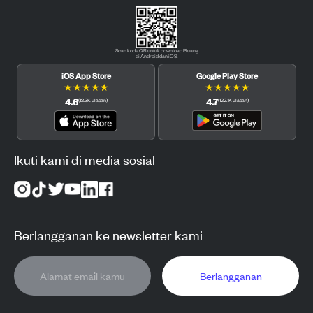
Scan kode QR untuk download Pluang
di Android dan iOS.
iOS App Store
Google Play Store
★
★
★
★
★
★
★
★
★
★
4.6
4.7
(
12.3K
ulasan
)
(
122.1K
ulasan
)
Ikuti kami di media sosial
Berlangganan ke newsletter kami
Berlangganan