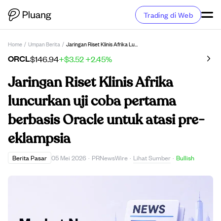
Trading di Web
Home
/
Umpan Berita
/
Jaringan Riset Klinis Afrika Luncurkan Uji Coba Pertama Berbasis Oracle Untuk Atasi Pre-Eklampsia
ORCL
$146.94
+$3.52
+2.45%
Jaringan Riset Klinis Afrika
luncurkan uji coba pertama
berbasis Oracle untuk atasi pre-
eklampsia
Lihat Sumber
Berita Pasar
05 Mei 2026
·
PRNewsWire
·
·
Bullish