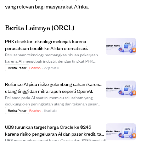
yang relevan bagi masyarakat Afrika.
Berita Lainnya
(ORCL)
PHK di sektor teknologi melonjak karena
perusahaan beralih ke AI dan otomatisasi.
Perusahaan teknologi memangkas ribuan pekerjaan
karena AI mengubah industri, dengan tingkat PHK
mendekati rekor tertinggi. Oracle memotong 21.000
Berita Pasar
Bearish
·
22 jam lalu
pekerjaan, Microsoft 4.800, dan Cisco 4.000,
menandakan pergeseran dari tenaga kerja ke
Reliance AI picu risiko gelembung saham karena
otomatisasi dan ...
utang tinggi dan mitra rapuh seperti OpenAI.
Reliance pada AI saat ini memicu reli saham yang
didukung oleh peningkatan utang dan tekanan pasar
kredit, mirip gelembung tahun 1999 dan 2007.
Berita Pasar
Bearish
·
1 hari lalu
Perusahaan teknologi besar seperti Oracle menghadapi
risiko akibat pengeluaran modal besar, utang meningka...
UBS turunkan target harga Oracle ke $245
karena risiko pengeluaran AI dan pasar kredit, tapi
tetap rekomendasi Beli.
UBS menurunkan target harga Oracle dari $285 menjadi