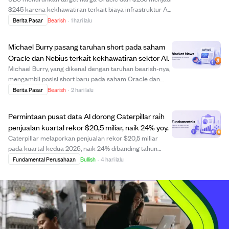
$245 karena kekhawatiran terkait biaya infrastruktur AI
yang meningkat, ketatnya pasar kredit, dan eksposur
Berita Pasar
Bearish
·
1 hari lalu
Oracle ke OpenAI. Meskipun ada risiko tersebut, UBS
mempertahankan rekomendasi Beli denga...
Michael Burry pasang taruhan short pada saham
Oracle dan Nebius terkait kekhawatiran sektor AI.
Michael Burry, yang dikenal dengan taruhan bearish-nya,
mengambil posisi short baru pada saham Oracle dan
Nebius karena risiko di sektor AI. Ia sebelumnya keluar
Berita Pasar
Bearish
·
2 hari lalu
dari short Oracle tapi kembali masuk di harga $144,63,
dan short Nebius di $211,77 karen...
Permintaan pusat data AI dorong Caterpillar raih
penjualan kuartal rekor $20,5 miliar, naik 24% yoy.
Caterpillar melaporkan penjualan rekor $20,5 miliar
pada kuartal kedua 2026, naik 24% dibanding tahun
sebelumnya, didorong oleh permintaan kuat untuk
Fundamental Perusahaan
Bullish
·
4 hari lalu
peralatan tenaga dan konstruksi yang digunakan dalam
proyek pusat data AI. Penjualan meningkat di se...