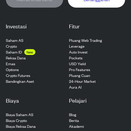
Investasi
Fitur
Saham AS
Pluang Web Trading
Crypto
Leverage
Saham ID
Auto Invest
New
Pockets
Reksa Dana
USD Yield
Emas
Pro Features
Options
Pluang Cuan
Crypto Futures
24-Hour Market
Bandingkan Aset
Aura AI
Biaya
Pelajari
Biaya Saham AS
Blog
Biaya Crypto
Berita
Biaya Reksa Dana
Akademi