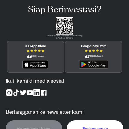
Siap Berinvestasi?
Scan kode QR untuk download Pluang
di Android dan iOS.
iOS App Store
Google Play Store
★
★
★
★
★
★
★
★
★
★
4.6
4.7
(
12.3K
ulasan
)
(
122.3K
ulasan
)
Ikuti kami di media sosial
Berlangganan ke newsletter kami
Berlangganan