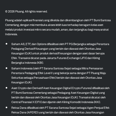
©
2026
Pluang. All rights reserved.
Pluang adalah aplikasi finansial yang dikelola dan dikembangkan oleh PT Bumi Santosa
Cemerlang, dengan misi membuka akses lebih luas terhadap beragam kelas aset
melalui produk investasi mikro secara mudah, aman, dan terjangkau bagi masyarakat
Indonesia.
Saham AS, ETF, dan Options difasilitasi oleh PT PG Berjangka sebagai Perantara
Pedagang Derivatif Keuangan yang berizin dan diawasi oleh Otoritas Jasa
Keuangan (OJK) untuk produk derivatif keuangan dengan aset dasar berupa
Efek. Transaksi dicatat pada Jakarta Futures Exchange (JFX) dan Kliring
Berjangka Indonesia (KBI).
Saham Indonesia (oleh PT Sarana Santosa Sejati sebagai Mitra Pemasaran
Perantara Pedagang Efek Level II yang bekerja sama dengan PT Pluang Maju
Sekuritas sebagai Perusahaan Efek) berizin dan diawasi oleh Otoritas Jasa
Keuangan (OJK).
Aset Crypto dan Derivatif Aset Keuangan Digital (Crypto Futures) difasilitasi oleh
PT Bumi Santosa Cemerlang sebagai Pedagang Aset Keuangan Digital yang
berizin dan diawasi oleh Otoritas Jasa Keuangan (OJK). Transaksi dicatat oleh
Central Finansial X (CFX) dan dijamin oleh Kliring Komoditi Indonesia (KKI).
Reksa Dana difasilitasi oleh PT Sarana Santosa Sejati sebagai Agen Penjual Efek
Reksa Dana (APERD) yang berizin dan diawasi oleh Otoritas Jasa Keuangan