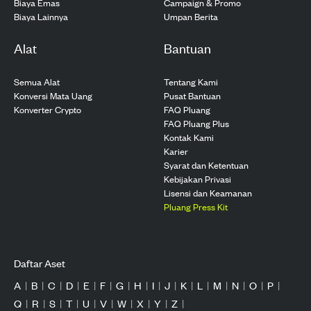
Biaya Emas
Campaign & Promo
Biaya Lainnya
Umpan Berita
Alat
Bantuan
Semua Alat
Tentang Kami
Konversi Mata Uang
Pusat Bantuan
Konverter Crypto
FAQ Pluang
FAQ Pluang Plus
Kontak Kami
Karier
Syarat dan Ketentuan
Kebijakan Privasi
Lisensi dan Keamanan
Pluang Press Kit
Daftar Aset
A
|
B
|
C
|
D
|
E
|
F
|
G
|
H
|
I
|
J
|
K
|
L
|
M
|
N
|
O
|
P
|
Q
|
R
|
S
|
T
|
U
|
V
|
W
|
X
|
Y
|
Z
|