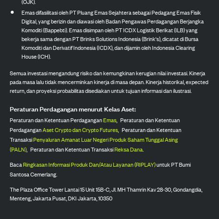
(OJK).
Emas difasilitasi oleh PT Pluang Emas Sejahtera sebagai Pedagang Emas Fisik
Digital, yang berizin dan diawasi oleh Badan Pengawas Perdagangan Berjangka
Komoditi (Bappebti). Emas disimpan oleh PT ICDX Logistik Berikat (ILB) yang
bekerja sama dengan PT Brinks Solutions Indonesia (Brink's), dicatat di Bursa
Komoditi dan Derivatif Indonesia (ICDX), dan dijamin oleh Indonesia Clearing
House (ICH).
Semua investasi mengandung risiko dan kemungkinan kerugian nilai investasi. Kinerja
pada masa lalu tidak mencerminkan kinerja di masa depan. Kinerja historikal, expected
return, dan proyeksi probabilitas disediakan untuk tujuan informasi dan ilustrasi.
Peraturan Perdagangan menurut Kelas Aset:
Peraturan dan Ketentuan Perdagangan
Emas
,
Peraturan dan Ketentuan
Perdagangan
Aset Crypto dan Crypto Futures
,
Peraturan dan Ketentuan
Transaksi
Penyaluran Amanat Luar Negeri Produk Saham Tunggal Asing
(PALN)
,
Peraturan dan Ketentuan Transaksi
Reksa Dana
.
Baca
Ringkasan Informasi Produk Dan/Atau Layanan (RIPLAY)
untuk PT Bumi
Santosa Cemerlang.
The Plaza Office Tower Lantai 15 Unit 15B-C, Jl. MH Thamrin Kav 28-30, Gondangdia,
Menteng, Jakarta Pusat, DKI Jakarta, 10350