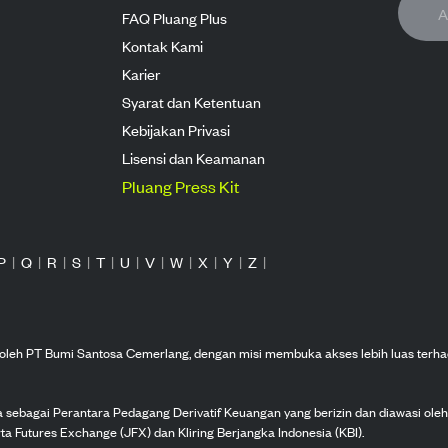
FAQ Pluang Plus
Kontak Kami
Karier
Syarat dan Ketentuan
Kebijakan Privasi
Lisensi dan Keamanan
Pluang Press Kit
P
|
Q
|
R
|
S
|
T
|
U
|
V
|
W
|
X
|
Y
|
Z
|
n oleh PT Bumi Santosa Cemerlang, dengan misi membuka akses lebih luas terha
ka sebagai Perantara Pedagang Derivatif Keuangan yang berizin dan diawasi ole
ta Futures Exchange (JFX) dan Kliring Berjangka Indonesia (KBI).