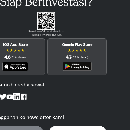
Siap Berinvestasi?
Scan kode QR untuk download
Pluang di Android dan iOS.
iOS App Store
Google Play Store
★
★
★
★
★
★
★
★
★
★
4.6
4.7
(
12.3K
ulasan
)
(
122.1K
ulasan
)
kami di media sosial
ngganan ke newsletter kami