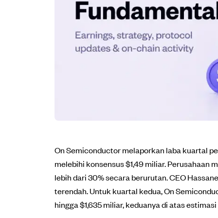
On Semiconductor melaporkan laba kuartal per
melebihi konsensus $1,49 miliar. Perusahaan me
lebih dari 30% secara berurutan. CEO Hassan
terendah. Untuk kuartal kedua, On Semiconduc
hingga $1,635 miliar, keduanya di atas estimas