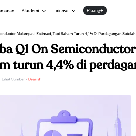
Pluang+
amanan
Akademi
Lainnya
nductor Melampaui Estimasi, Tapi Saham Turun 4,4% Di Perdagangan Setela
aba Q1 On Semiconducto
am turun 4,4% di perdaga
Lihat Sumber
·
·
Bearish