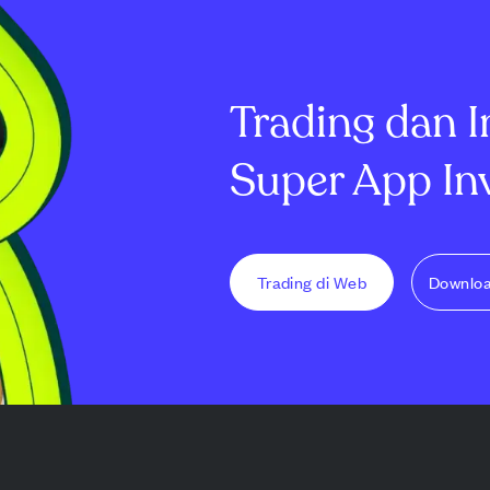
ekanan
mempertahankan
dan Wedbush 
asuk rasio
rekomendasi "Buy" dan
target harga 
laba negatif
menaikkan target harga
menjadi $190 d.
menjadi $300, me...
Trading dan I
Super App In
Trading di Web
Downlo