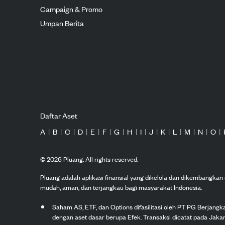
Campaign & Promo
Umpan Berita
Daftar Aset
A
|
B
|
C
|
D
|
E
|
F
|
G
|
H
|
I
|
J
|
K
|
L
|
M
|
N
|
O
|
©
2026
Pluang. All rights reserved.
Pluang adalah aplikasi finansial yang dikelola dan dikembangka
mudah, aman, dan terjangkau bagi masyarakat Indonesia.
Saham AS, ETF, dan Options difasilitasi oleh PT PG Berjang
dengan aset dasar berupa Efek. Transaksi dicatat pada Jakar