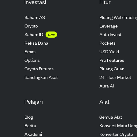
Investasi
Fitur
Saham AS
Pluang Web Tradin
Crypto
Leverage
Saham ID
Auto Invest
New
Reksa Dana
Pockets
Emas
USD Yield
Options
Pro Features
Crypto Futures
Pluang Cuan
Bandingkan Aset
24-Hour Market
Aura AI
Pelajari
Alat
Blog
Semua Alat
Berita
Konversi Mata Uan
Akademi
Konverter Crypto