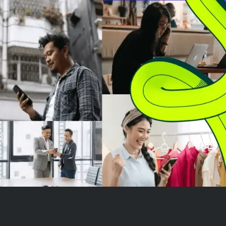
kesehatan. Namun, laba bersih
tanda-tanda t
inti pemegang saham turun ...
keuangan, term
harga terhadap 
-1,45 dan...