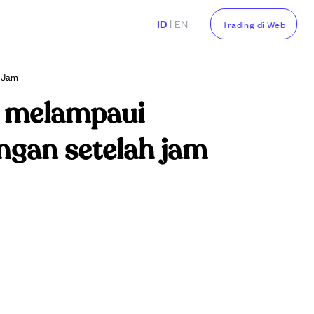
|
ID
EN
Trading di Web
h Jam
r melampaui
ngan setelah jam