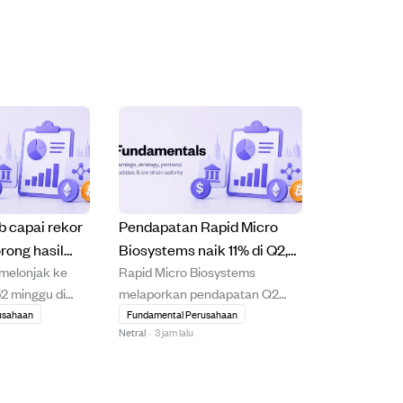
 capai rekor
Pendapatan Rapid Micro
orong hasil
Biosystems naik 11% di Q2,
melonjak ke
Rapid Micro Biosystems
t dan strategi
tapi EPS kembali meleset
 52 minggu di
melaporkan pendapatan Q2
h laporan
2026 sebesar $8,05 juta, naik
usahaan
Fundamental Perusahaan
Netral
·
3 jam lalu
, termasuk
11% dibanding tahun
apatan 17% dan
sebelumnya, didorong oleh
ross Booking
penjualan produk dan
is Evercore ISI
konsumabel yang kuat.