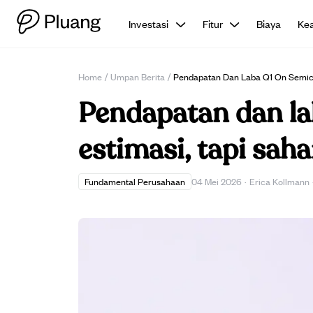
Investasi
Fitur
Biaya
Ke
Home
/
Umpan Berita
/
Pendapatan Dan Laba Q1 On Semico
Pendapatan dan l
estimasi, tapi sah
Fundamental Perusahaan
04 Mei 2026
·
Erica Kollmann