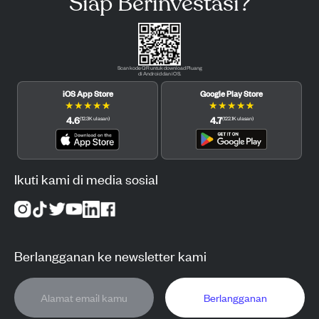
Siap Berinvestasi?
Scan kode QR untuk download Pluang
di Android dan iOS.
iOS App Store
Google Play Store
★
★
★
★
★
★
★
★
★
★
4.6
4.7
(
12.3K
ulasan
)
(
122.1K
ulasan
)
Ikuti kami di media sosial
Berlangganan ke newsletter kami
Berlangganan