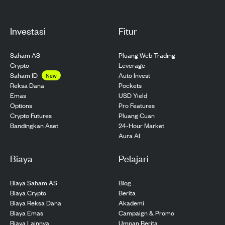
Investasi
Fitur
Saham AS
Pluang Web Trading
Crypto
Leverage
Saham ID
Auto Invest
New
Pockets
Reksa Dana
USD Yield
Emas
Pro Features
Options
Pluang Cuan
Crypto Futures
24-Hour Market
Bandingkan Aset
Aura AI
Biaya
Pelajari
Biaya Saham AS
Blog
Biaya Crypto
Berita
Biaya Reksa Dana
Akademi
Biaya Emas
Campaign & Promo
Biaya Lainnya
Umpan Berita