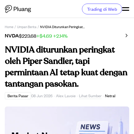
Trading di Web
Home
/
Umpan Berita
/
NVIDIA Diturunkan Peringkat Oleh Piper Sandler, Tapi Permintaan AI Tetap Kuat Dengan Tantangan Pasokan.
NVDA
$223.68
+$4.69
+2.14%
NVIDIA diturunkan peringkat
oleh Piper Sandler, tapi
permintaan AI tetap kuat dengan
tantangan pasokan.
Lihat Sumber
Berita Pasar
08 Jun 2026
·
Alex Lavoie
·
·
Netral