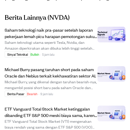
Berita Lainnya
(NVDA)
Saham teknologi naik pra-pasar setelah laporan
pekerjaan lemah picu harapan pemotongan suku
bunga
Saham teknologi utama seperti Tesla, Nvidia, dan
Amazon diperkirakan akan dibuka lebih tinggi setelah
laporan pekerjaan yang lebih lemah dari perkiraan
Sinyal Teknikal
Bullish
·
5 jam lalu
memicu ekspektasi pemotongan suku bunga. Tesla
berpotensi mengisi gap harga di sekitar $340, semen...
Michael Burry pasang taruhan short pada saham
Oracle dan Nebius terkait kekhawatiran sektor AI.
Michael Burry, yang dikenal dengan taruhan bearish-nya,
mengambil posisi short baru pada saham Oracle dan
Nebius karena risiko di sektor AI. Ia sebelumnya keluar
Berita Pasar
Bearish
·
9 jam lalu
dari short Oracle tapi kembali masuk di harga $144,63,
dan short Nebius di $211,77 karen...
ETF Vanguard Total Stock Market ketinggalan
dibanding ETF S&P 500 meski biaya sama, karena
konsentrasi saham teknologi.
ETF Vanguard Total Stock Market (VTI) mengenakan
biaya rendah yang sama dengan ETF S&P 500 (VOO)