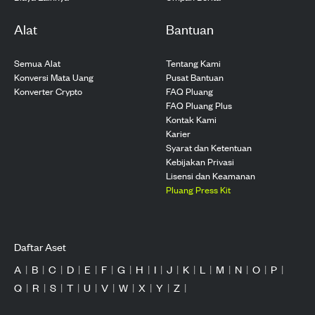
Alat
Bantuan
Semua Alat
Tentang Kami
Konversi Mata Uang
Pusat Bantuan
Konverter Crypto
FAQ Pluang
FAQ Pluang Plus
Kontak Kami
Karier
Syarat dan Ketentuan
Kebijakan Privasi
Lisensi dan Keamanan
Pluang Press Kit
Daftar Aset
A
|
B
|
C
|
D
|
E
|
F
|
G
|
H
|
I
|
J
|
K
|
L
|
M
|
N
|
O
|
P
|
Q
|
R
|
S
|
T
|
U
|
V
|
W
|
X
|
Y
|
Z
|