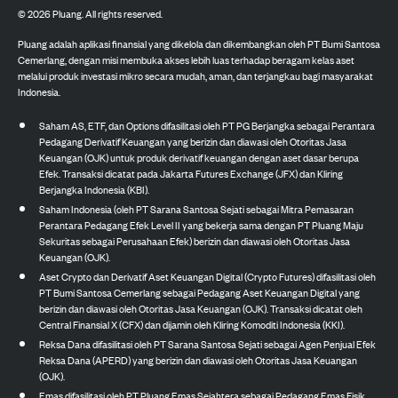
©
2026
Pluang. All rights reserved.
Pluang adalah aplikasi finansial yang dikelola dan dikembangkan oleh PT Bumi Santosa
Cemerlang, dengan misi membuka akses lebih luas terhadap beragam kelas aset
melalui produk investasi mikro secara mudah, aman, dan terjangkau bagi masyarakat
Indonesia.
Saham AS, ETF, dan Options difasilitasi oleh PT PG Berjangka sebagai Perantara
Pedagang Derivatif Keuangan yang berizin dan diawasi oleh Otoritas Jasa
Keuangan (OJK) untuk produk derivatif keuangan dengan aset dasar berupa
Efek. Transaksi dicatat pada Jakarta Futures Exchange (JFX) dan Kliring
Berjangka Indonesia (KBI).
Saham Indonesia (oleh PT Sarana Santosa Sejati sebagai Mitra Pemasaran
Perantara Pedagang Efek Level II yang bekerja sama dengan PT Pluang Maju
Sekuritas sebagai Perusahaan Efek) berizin dan diawasi oleh Otoritas Jasa
Keuangan (OJK).
Aset Crypto dan Derivatif Aset Keuangan Digital (Crypto Futures) difasilitasi oleh
PT Bumi Santosa Cemerlang sebagai Pedagang Aset Keuangan Digital yang
berizin dan diawasi oleh Otoritas Jasa Keuangan (OJK). Transaksi dicatat oleh
Central Finansial X (CFX) dan dijamin oleh Kliring Komoditi Indonesia (KKI).
Reksa Dana difasilitasi oleh PT Sarana Santosa Sejati sebagai Agen Penjual Efek
Reksa Dana (APERD) yang berizin dan diawasi oleh Otoritas Jasa Keuangan
(OJK).
Emas difasilitasi oleh PT Pluang Emas Sejahtera sebagai Pedagang Emas Fisik