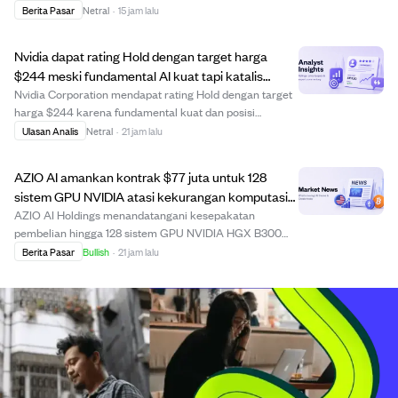
namun secara konsisten berkinerja lebih buruk dalam 1,
Berita Pasar
Netral
·
15 jam lalu
5, dan 10 tahun terakhir. Meskipun VTI memegang
sekitar 3.600 saham, bobot berdasarkan kapitalisas...
Nvidia dapat rating Hold dengan target harga
$244 meski fundamental AI kuat tapi katalis
jangka pendek terbatas.
Nvidia Corporation mendapat rating Hold dengan target
harga $244 karena fundamental kuat dan posisi
dominan di perangkat keras AI serta komputasi pusat
Ulasan Analis
Netral
·
21 jam lalu
data. Perusahaan didukung inovasi produk yang kuat dan
pipeline investasi besar senilai $32 hingga...
AZIO AI amankan kontrak $77 juta untuk 128
sistem GPU NVIDIA atasi kekurangan komputasi
AI.
AZIO AI Holdings menandatangani kesepakatan
pembelian hingga 128 sistem GPU NVIDIA HGX B300
senilai sekitar $77 juta untuk mengatasi kekurangan
Berita Pasar
Bullish
·
21 jam lalu
infrastruktur komputasi AI yang meningkat. Kesepakatan
ini mengikuti perjanjian hosting sebelumnya dengan ...